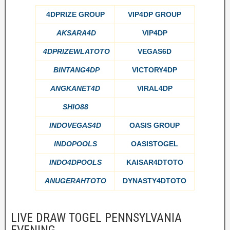
4DPRIZE GROUP
VIP4DP GROUP
AKSARA4D
VIP4DP
4DPRIZEWLATOTO
VEGAS6D
BINTANG4DP
VICTORY4DP
ANGKANET4D
VIRAL4DP
SHIO88
INDOVEGAS4D
OASIS GROUP
INDOPOOLS
OASISTOGEL
INDO4DPOOLS
KAISAR4DTOTO
ANUGERAHTOTO
DYNASTY4DTOTO
LIVE DRAW TOGEL PENNSYLVANIA