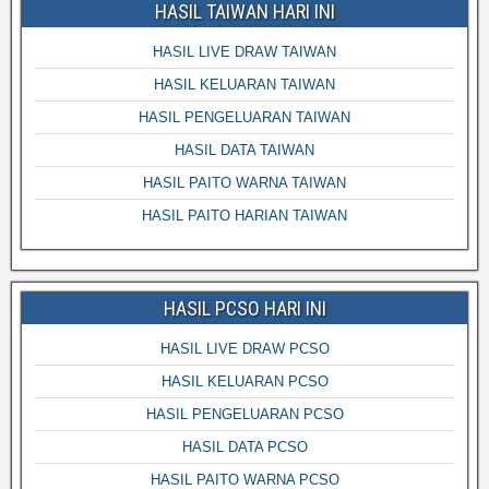
HASIL TAIWAN HARI INI
HASIL LIVE DRAW TAIWAN
HASIL KELUARAN TAIWAN
HASIL PENGELUARAN TAIWAN
HASIL DATA TAIWAN
HASIL PAITO WARNA TAIWAN
HASIL PAITO HARIAN TAIWAN
HASIL PCSO HARI INI
HASIL LIVE DRAW PCSO
HASIL KELUARAN PCSO
HASIL PENGELUARAN PCSO
HASIL DATA PCSO
HASIL PAITO WARNA PCSO