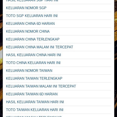
HASIL KELUARAN SGP HARI INI
KELUARAN NOMOR SGP
TOTO SGP KELUARAN HARI INI
KELUARAN CHINA 6D HARIAN
KELUARAN NOMOR CHINA
KELUARAN CHINA TERLENGKAP
KELUARAN CHINA MALAM INI TERCEPAT
HASIL KELUARAN CHINA HARI INI
TOTO CHINA KELUARAN HARI INI
KELUARAN NOMOR TAIWAN
KELUARAN TAIWAN TERLENGKAP
KELUARAN TAIWAN MALAM INI TERCEPAT
KELUARAN TAIWAN 6D HARIAN
HASIL KELUARAN TAIWAN HARI INI
TOTO TAIWAN KELUARAN HARI INI