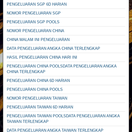
PENGELUARAN SGP 6D HARIAN
NOMOR PENGELUARAN SGP
PENGELUARAN SGP POOLS
NOMOR PENGELUARAN CHINA
CHINA MALAM INI PENGELUARAN
DATA PENGELUARAN ANGKA CHINA TERLENGKAP
HASIL PENGELUARAN CHINA HARI INI
PENGELUARAN CHINA POOLSDATA PENGELUARAN ANGKA
CHINA TERLENGKAP
PENGELUARAN CHINA 6D HARIAN
PENGELUARAN CHINA POOLS
NOMOR PENGELUARAN TAIWAN
PENGELUARAN TAIWAN 6D HARIAN
PENGELUARAN TAIWAN POOLSDATA PENGELUARAN ANGKA
TAIWAN TERLENGKAP
DATA PENGELUARAN ANGKA TAIWAN TERLENGKAP