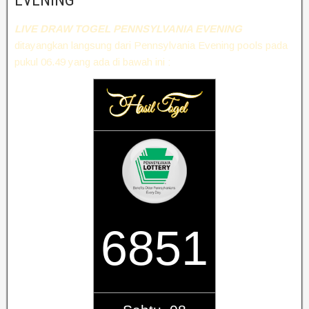
EVENING
LIVE DRAW TOGEL PENNSYLVANIA EVENING
ditayangkan langsung dari Pennsylvania Evening pools pada
pukul 06.49 yang ada di bawah ini :
6851