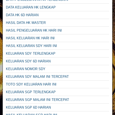
DATA KELUARAN HK LENGKAP
DATA HK 6D HARIAN
HASIL DATA HK MASTER
HASIL PENGELUARAN HK HARI INI
HASIL KELUARAN HK HARI INI
HASIL KELUARAN SDY HARI INI
KELUARAN SDY TERLENGKAP
KELUARAN SDY 6D HARIAN
KELUARAN NOMOR SDY
KELUARAN SDY MALAM INI TERCEPAT
TOTO SDY KELUARAN HARI INI
KELUARAN SGP TERLENGKAP
KELUARAN SGP MALAM INI TERCEPAT
KELUARAN SGP 6D HARIAN