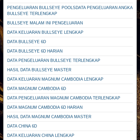
PENGELUARAN BULLSEYE POOLSDATA PENGELUARAN ANGKA
BULLSEYE TERLENGKAP
BULLSEYE MALAM INI PENGELUARAN
DATA KELUARAN BULLSEYE LENGKAP
DATA BULLSEYE 6D
DATA BULLSEYE 6D HARIAN
DATA PENGELUARAN BULLSEYE TERLENGKAP
HASIL DATA BULLSEYE MASTER
DATA KELUARAN MAGNUM CAMBODIA LENGKAP
DATA MAGNUM CAMBODIA 6D
DATA PENGELUARAN MAGNUM CAMBODIA TERLENGKAP
DATA MAGNUM CAMBODIA 6D HARIAN
HASIL DATA MAGNUM CAMBODIA MASTER
DATA CHINA 6D
DATA KELUARAN CHINA LENGKAP