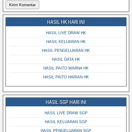
HASIL HK HARI INI
HASIL LIVE DRAW HK
HASIL KELUARAN HK
HASIL PENGELUARAN HK
HASIL DATA HK
HASIL PAITO WARNA HK
HASIL PAITO HARIAN HK
HASIL SGP HARI INI
HASIL LIVE DRAW SGP
HASIL KELUARAN SGP
HASIL PENGELUARAN SGP