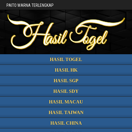
PAITO WARNA TERLENGKAP
HASIL TOGEL
HASIL HK
HASIL SGP
HASIL SDY
HASIL MACAU
HASIL TAIWAN
HASIL CHINA