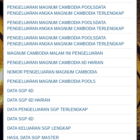
PENGELUARAN MAGNUM CAMBODIA POOLSDATA
PENGELUARAN ANGKA MAGNUM CAMBODIA TERLENGKAP
PENGELUARAN MAGNUM CAMBODIA POOLSDATA
PENGELUARAN ANGKA MAGNUM CAMBODIA TERLENGKAP
PENGELUARAN MAGNUM CAMBODIA POOLSDATA
PENGELUARAN ANGKA MAGNUM CAMBODIA TERLENGKAP
MAGNUM CAMBODIA MALAM INI PENGELUARAN
PENGELUARAN MAGNUM CAMBODIA 6D HARIAN
NOMOR PENGELUARAN MAGNUM CAMBODIA
PENGELUARAN MAGNUM CAMBODIA POOLS
DATA SGP 6D
DATA SGP 6D HARIAN
DATA PENGELUARAN SGP TERLENGKAP
DATA SGP 6D
DATA KELUARAN SGP LENGKAP
HASIL DATA SGP MASTER