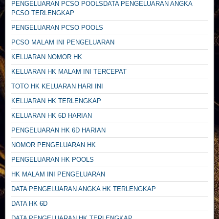
PENGELUARAN PCSO POOLSDATA PENGELUARAN ANGKA
PCSO TERLENGKAP
PENGELUARAN PCSO POOLS
PCSO MALAM INI PENGELUARAN
KELUARAN NOMOR HK
KELUARAN HK MALAM INI TERCEPAT
TOTO HK KELUARAN HARI INI
KELUARAN HK TERLENGKAP
KELUARAN HK 6D HARIAN
PENGELUARAN HK 6D HARIAN
NOMOR PENGELUARAN HK
PENGELUARAN HK POOLS
HK MALAM INI PENGELUARAN
DATA PENGELUARAN ANGKA HK TERLENGKAP
DATA HK 6D
DATA PENGELUARAN HK TERLENGKAP