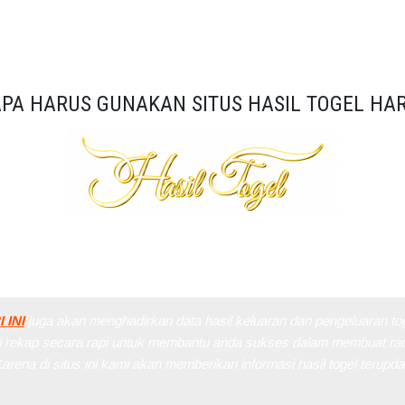
.
i hadirkan berupa
HASIL DATA TOGEL
,
HASIL PAITO WARNA
,
ELUARAN NOMOR TOGEL LENGKAP
semua fitur ini bisa anda gun
PA HARUS GUNAKAN SITUS HASIL TOGEL HARI
li dijumpai situs hasil togel lengkap yang menghadirkan informasi s
cari situs yang menjadi jagoan anda. Karena banyak juga kejadian si
ngan hasil dari sumber resmi tiap pasaran.
 INI
juga akan menghadirkan data hasil keluaran dan pengeluaran tog
mi rekap secara rapi untuk membantu anda sukses dalam membuat raci
arena di situs ini kami akan memberikan informasi hasil togel terup