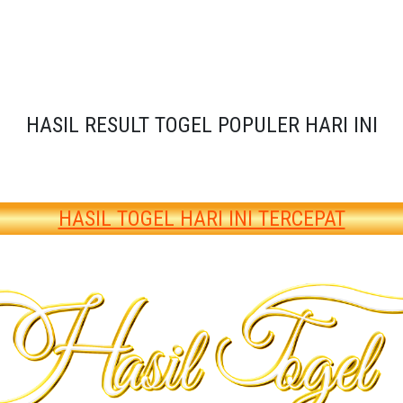
irancang khusus untuk memberikan informasi terpercaya untuk
HASI
. Berikut adalah hasil yang bisa anda gunakan secara gratis di situs i
HASIL RESULT TOGEL POPULER HARI INI
 selalu kami update setiap hari. Semua hasil angka keluar hari ini k
ini berasal dari sumber resmi tiap pasaran yang dapat anda saksikan d
HASIL TOGEL HARI INI TERCEPAT