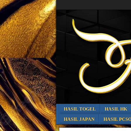
HASIL TOGEL
HASIL HK
HASIL JAPAN
HASIL PCS