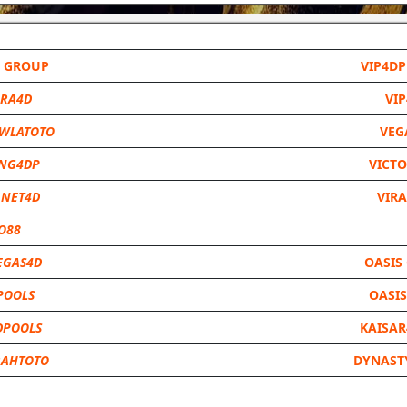
E GROUP
VIP4D
ARA4D
VI
EWLATOTO
VEG
ANG4DP
VICT
NET4D
VIR
O88
EGAS4D
OASIS
POOLS
OASI
DPOOLS
KAISA
AHTOTO
DYNAST