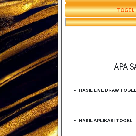
TOGEL
HASIL SEMUA TOGEL
adalah situ
togel online mendapatkan informasi
APA S
Tentu untuk memenuhi keperluan para
HASIL LIVE DRAW TOGE
HASIL LIVE DRAW TOGEL HARI 
TERLENGKAP
untuk seluruh pasar
HASIL APLIKASI TOGEL
HASIL APLIKASI RUMUS TOGE