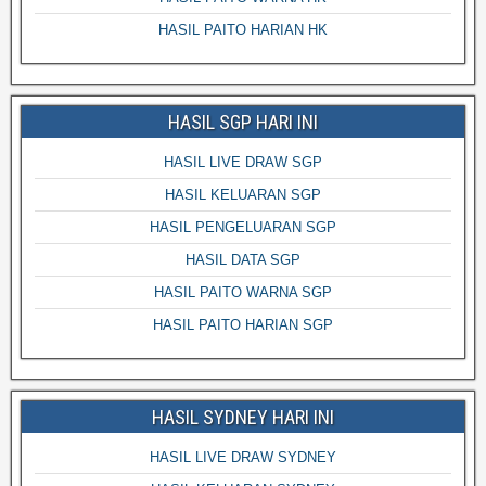
HASIL PAITO HARIAN HK
HASIL SGP HARI INI
HASIL LIVE DRAW SGP
HASIL KELUARAN SGP
HASIL PENGELUARAN SGP
HASIL DATA SGP
HASIL PAITO WARNA SGP
HASIL PAITO HARIAN SGP
HASIL SYDNEY HARI INI
HASIL LIVE DRAW SYDNEY