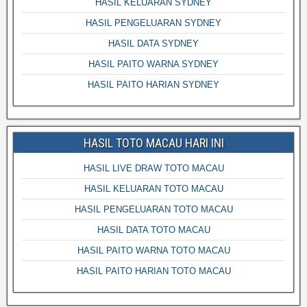
HASIL KELUARAN SYDNEY
HASIL PENGELUARAN SYDNEY
HASIL DATA SYDNEY
HASIL PAITO WARNA SYDNEY
HASIL PAITO HARIAN SYDNEY
HASIL TOTO MACAU HARI INI
HASIL LIVE DRAW TOTO MACAU
HASIL KELUARAN TOTO MACAU
HASIL PENGELUARAN TOTO MACAU
HASIL DATA TOTO MACAU
HASIL PAITO WARNA TOTO MACAU
HASIL PAITO HARIAN TOTO MACAU