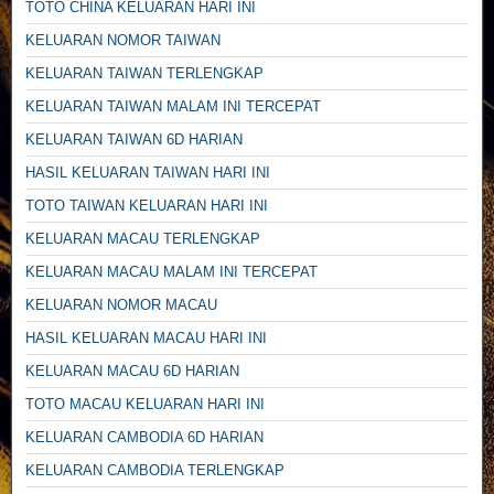
TOTO CHINA KELUARAN HARI INI
KELUARAN NOMOR TAIWAN
KELUARAN TAIWAN TERLENGKAP
KELUARAN TAIWAN MALAM INI TERCEPAT
KELUARAN TAIWAN 6D HARIAN
HASIL KELUARAN TAIWAN HARI INI
TOTO TAIWAN KELUARAN HARI INI
KELUARAN MACAU TERLENGKAP
KELUARAN MACAU MALAM INI TERCEPAT
KELUARAN NOMOR MACAU
HASIL KELUARAN MACAU HARI INI
KELUARAN MACAU 6D HARIAN
TOTO MACAU KELUARAN HARI INI
KELUARAN CAMBODIA 6D HARIAN
KELUARAN CAMBODIA TERLENGKAP