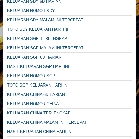
KELUARAN SDY 6D HARIAN
KELUARAN NOMOR SDY
KELUARAN SDY MALAM INI TERCEPAT
TOTO SDY KELUARAN HARI INI
KELUARAN SGP TERLENGKAP
KELUARAN SGP MALAM INI TERCEPAT
KELUARAN SGP 6D HARIAN
HASIL KELUARAN SGP HARI INI
KELUARAN NOMOR SGP
TOTO SGP KELUARAN HARI INI
KELUARAN CHINA 6D HARIAN
KELUARAN NOMOR CHINA
KELUARAN CHINA TERLENGKAP
KELUARAN CHINA MALAM INI TERCEPAT
HASIL KELUARAN CHINA HARI INI