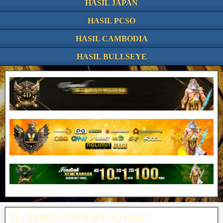
HASIL JAPAN
HASIL PCSO
HASIL CAMBODIA
HASIL BULLSEYE
Tag:
PENGELUARAN MACAU POOLS