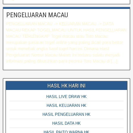
PENGELUARAN MACAU
PENGELUARAN MACAU -> KELUARAN MACAU -> DATA
MACAU REKAP TOGEL MACAU UNTUK HASIL PENGELUARAN
MACAU TERLENGKAP Togel macau atau Toto Macau
merupakan pasaran togel online yang paling dicari para bettor
untuk menebak angka hasil togel hari ini. Dimana Hasil
Pengeluaran Nomor Macau Malam Ini terbaru selalu menjadi
informasi paling dibutuhkan para pecinta Toto Macau di […]
HASIL HK HARI INI
HASIL LIVE DRAW HK
HASIL KELUARAN HK
HASIL PENGELUARAN HK
HASIL DATA HK
HASIL PAITO WARNA HK