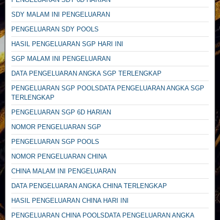
SDY MALAM INI PENGELUARAN
PENGELUARAN SDY POOLS
HASIL PENGELUARAN SGP HARI INI
SGP MALAM INI PENGELUARAN
DATA PENGELUARAN ANGKA SGP TERLENGKAP
PENGELUARAN SGP POOLSDATA PENGELUARAN ANGKA SGP
TERLENGKAP
PENGELUARAN SGP 6D HARIAN
NOMOR PENGELUARAN SGP
PENGELUARAN SGP POOLS
NOMOR PENGELUARAN CHINA
CHINA MALAM INI PENGELUARAN
DATA PENGELUARAN ANGKA CHINA TERLENGKAP
HASIL PENGELUARAN CHINA HARI INI
PENGELUARAN CHINA POOLSDATA PENGELUARAN ANGKA