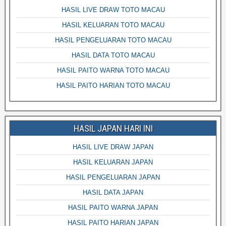
HASIL LIVE DRAW TOTO MACAU
HASIL KELUARAN TOTO MACAU
HASIL PENGELUARAN TOTO MACAU
HASIL DATA TOTO MACAU
HASIL PAITO WARNA TOTO MACAU
HASIL PAITO HARIAN TOTO MACAU
HASIL JAPAN HARI INI
HASIL LIVE DRAW JAPAN
HASIL KELUARAN JAPAN
HASIL PENGELUARAN JAPAN
HASIL DATA JAPAN
HASIL PAITO WARNA JAPAN
HASIL PAITO HARIAN JAPAN