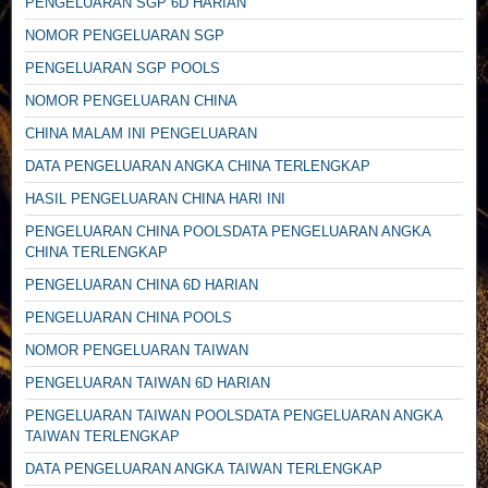
PENGELUARAN SGP 6D HARIAN
NOMOR PENGELUARAN SGP
PENGELUARAN SGP POOLS
NOMOR PENGELUARAN CHINA
CHINA MALAM INI PENGELUARAN
DATA PENGELUARAN ANGKA CHINA TERLENGKAP
HASIL PENGELUARAN CHINA HARI INI
PENGELUARAN CHINA POOLSDATA PENGELUARAN ANGKA
CHINA TERLENGKAP
PENGELUARAN CHINA 6D HARIAN
PENGELUARAN CHINA POOLS
NOMOR PENGELUARAN TAIWAN
PENGELUARAN TAIWAN 6D HARIAN
PENGELUARAN TAIWAN POOLSDATA PENGELUARAN ANGKA
TAIWAN TERLENGKAP
DATA PENGELUARAN ANGKA TAIWAN TERLENGKAP