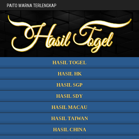
PAITO WARNA TERLENGKAP
HASIL TOGEL
HASIL HK
HASIL SGP
HASIL SDY
HASIL MACAU
HASIL TAIWAN
HASIL CHINA