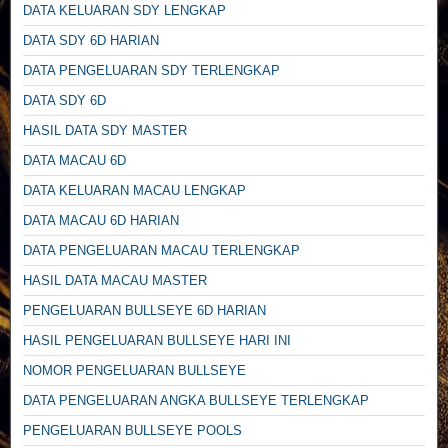
DATA KELUARAN SDY LENGKAP
DATA SDY 6D HARIAN
DATA PENGELUARAN SDY TERLENGKAP
DATA SDY 6D
HASIL DATA SDY MASTER
DATA MACAU 6D
DATA KELUARAN MACAU LENGKAP
DATA MACAU 6D HARIAN
DATA PENGELUARAN MACAU TERLENGKAP
HASIL DATA MACAU MASTER
PENGELUARAN BULLSEYE 6D HARIAN
HASIL PENGELUARAN BULLSEYE HARI INI
NOMOR PENGELUARAN BULLSEYE
DATA PENGELUARAN ANGKA BULLSEYE TERLENGKAP
PENGELUARAN BULLSEYE POOLS