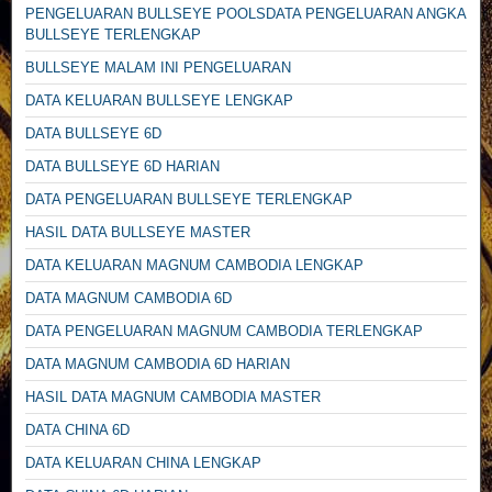
PENGELUARAN BULLSEYE POOLSDATA PENGELUARAN ANGKA
BULLSEYE TERLENGKAP
BULLSEYE MALAM INI PENGELUARAN
DATA KELUARAN BULLSEYE LENGKAP
DATA BULLSEYE 6D
DATA BULLSEYE 6D HARIAN
DATA PENGELUARAN BULLSEYE TERLENGKAP
HASIL DATA BULLSEYE MASTER
DATA KELUARAN MAGNUM CAMBODIA LENGKAP
DATA MAGNUM CAMBODIA 6D
DATA PENGELUARAN MAGNUM CAMBODIA TERLENGKAP
DATA MAGNUM CAMBODIA 6D HARIAN
HASIL DATA MAGNUM CAMBODIA MASTER
DATA CHINA 6D
DATA KELUARAN CHINA LENGKAP