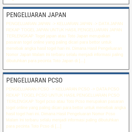
PENGELUARAN JAPAN
PENGELUARAN JAPAN -> KELUARAN JAPAN -> DATA JAPAN
REKAP TOGEL JAPAN UNTUK HASIL PENGELUARAN JAPAN
TERLENGKAP Togel japan atau Toto Japan merupakan
pasaran togel online yang paling dicari para bettor untuk
menebak angka hasil togel hari ini. Dimana Hasil Pengeluaran
Nomor Japan Malam Ini terbaru selalu menjadi informasi paling
dibutuhkan para pecinta Toto Japan di […]
PENGELUARAN PCSO
PENGELUARAN PCSO -> KELUARAN PCSO -> DATA PCSO
REKAP TOGEL PCSO UNTUK HASIL PENGELUARAN PCSO
TERLENGKAP Togel pcso atau Toto Pcso merupakan pasaran
togel online yang paling dicari para bettor untuk menebak angka
hasil togel hari ini. Dimana Hasil Pengeluaran Nomor Pcso
Malam Ini terbaru selalu menjadi informasi paling dibutuhkan
para pecinta Toto Pcso di […]