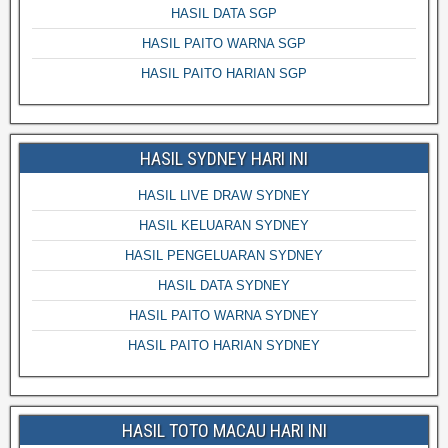
HASIL DATA SGP
HASIL PAITO WARNA SGP
HASIL PAITO HARIAN SGP
HASIL SYDNEY HARI INI
HASIL LIVE DRAW SYDNEY
HASIL KELUARAN SYDNEY
HASIL PENGELUARAN SYDNEY
HASIL DATA SYDNEY
HASIL PAITO WARNA SYDNEY
HASIL PAITO HARIAN SYDNEY
HASIL TOTO MACAU HARI INI