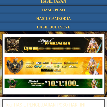
HASIL JAPAN
HASIL PCSO
HASIL CAMBODIA
HASIL BULLSEYE
Tag:
HASIL PENGELUARAN PCSO HARI INI