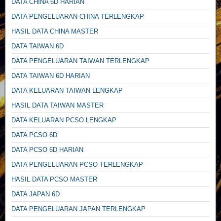
DATA CHINA 6D HARIAN
DATA PENGELUARAN CHINA TERLENGKAP
HASIL DATA CHINA MASTER
DATA TAIWAN 6D
DATA PENGELUARAN TAIWAN TERLENGKAP
DATA TAIWAN 6D HARIAN
DATA KELUARAN TAIWAN LENGKAP
HASIL DATA TAIWAN MASTER
DATA KELUARAN PCSO LENGKAP
DATA PCSO 6D
DATA PCSO 6D HARIAN
DATA PENGELUARAN PCSO TERLENGKAP
HASIL DATA PCSO MASTER
DATA JAPAN 6D
DATA PENGELUARAN JAPAN TERLENGKAP