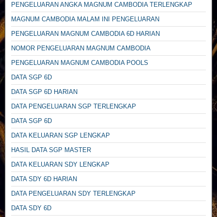
PENGELUARAN ANGKA MAGNUM CAMBODIA TERLENGKAP
MAGNUM CAMBODIA MALAM INI PENGELUARAN
PENGELUARAN MAGNUM CAMBODIA 6D HARIAN
NOMOR PENGELUARAN MAGNUM CAMBODIA
PENGELUARAN MAGNUM CAMBODIA POOLS
DATA SGP 6D
DATA SGP 6D HARIAN
DATA PENGELUARAN SGP TERLENGKAP
DATA SGP 6D
DATA KELUARAN SGP LENGKAP
HASIL DATA SGP MASTER
DATA KELUARAN SDY LENGKAP
DATA SDY 6D HARIAN
DATA PENGELUARAN SDY TERLENGKAP
DATA SDY 6D