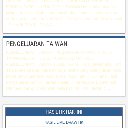
DARI KELUARAN TAIWAN MENGHADIRKAN BERBAGAI
BENTUK TABEL UNTUK TOTO TAIWAN Untuk bisa sukses
jackpot tentu tidaklah mudah maka dari itu kami menyarankan
anda untuk menggunakan HASIL TAIWAN yang ada di bawah ini
: ✪ HASIL TOGEL TAIWAN […]
PENGELUARAN TAIWAN
PENGELUARAN TAIWAN -> KELUARAN TAIWAN -> DATA
TAIWAN REKAP TOGEL TAIWAN UNTUK HASIL
PENGELUARAN TAIWAN TERLENGKAP Togel taiwan atau Toto
Taiwan merupakan pasaran togel online yang paling dicari para
bettor untuk menebak angka hasil togel hari ini. Dimana Hasil
Pengeluaran Nomor Taiwan Malam Ini terbaru selalu menjadi
informasi paling dibutuhkan para pecinta Toto Taiwan di […]
HASIL HK HARI INI
HASIL LIVE DRAW HK