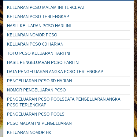
KELUARAN PCSO MALAM INI TERCEPAT
KELUARAN PCSO TERLENGKAP
HASIL KELUARAN PCSO HARI INI
KELUARAN NOMOR PCSO
KELUARAN PCSO 6D HARIAN
TOTO PCSO KELUARAN HARI INI
HASIL PENGELUARAN PCSO HARI INI
DATA PENGELUARAN ANGKA PCSO TERLENGKAP
PENGELUARAN PCSO 6D HARIAN
NOMOR PENGELUARAN PCSO
PENGELUARAN PCSO POOLSDATA PENGELUARAN ANGKA
PCSO TERLENGKAP
PENGELUARAN PCSO POOLS
PCSO MALAM INI PENGELUARAN
KELUARAN NOMOR HK