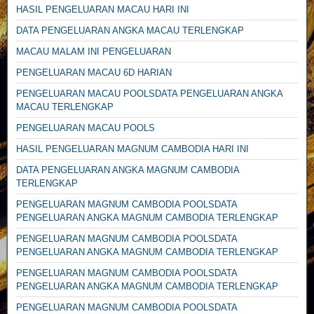
HASIL PENGELUARAN MACAU HARI INI
DATA PENGELUARAN ANGKA MACAU TERLENGKAP
MACAU MALAM INI PENGELUARAN
PENGELUARAN MACAU 6D HARIAN
PENGELUARAN MACAU POOLSDATA PENGELUARAN ANGKA
MACAU TERLENGKAP
PENGELUARAN MACAU POOLS
HASIL PENGELUARAN MAGNUM CAMBODIA HARI INI
DATA PENGELUARAN ANGKA MAGNUM CAMBODIA
TERLENGKAP
PENGELUARAN MAGNUM CAMBODIA POOLSDATA
PENGELUARAN ANGKA MAGNUM CAMBODIA TERLENGKAP
PENGELUARAN MAGNUM CAMBODIA POOLSDATA
PENGELUARAN ANGKA MAGNUM CAMBODIA TERLENGKAP
PENGELUARAN MAGNUM CAMBODIA POOLSDATA
PENGELUARAN ANGKA MAGNUM CAMBODIA TERLENGKAP
PENGELUARAN MAGNUM CAMBODIA POOLSDATA