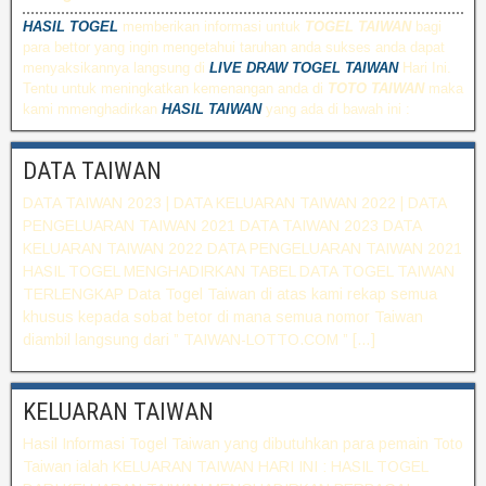
HASIL TOGEL
memberikan informasi untuk
TOGEL TAIWAN
bagi
para bettor yang ingin mengetahui taruhan anda sukses anda dapat
menyaksikannya langsung di
LIVE DRAW TOGEL TAIWAN
Hari Ini.
Tentu untuk meningkatkan kemenangan anda di
TOTO TAIWAN
maka
kami mmenghadirkan
HASIL TAIWAN
yang ada di bawah ini :
DATA TAIWAN
DATA TAIWAN 2023 | DATA KELUARAN TAIWAN 2022 | DATA
PENGELUARAN TAIWAN 2021 DATA TAIWAN 2023 DATA
KELUARAN TAIWAN 2022 DATA PENGELUARAN TAIWAN 2021
HASIL TOGEL MENGHADIRKAN TABEL DATA TOGEL TAIWAN
TERLENGKAP Data Togel Taiwan di atas kami rekap semua
khusus kepada sobat betor di mana semua nomor Taiwan
diambil langsung dari ” TAIWAN-LOTTO.COM ” […]
KELUARAN TAIWAN
Hasil Informasi Togel Taiwan yang dibutuhkan para pemain Toto
Taiwan ialah KELUARAN TAIWAN HARI INI : HASIL TOGEL