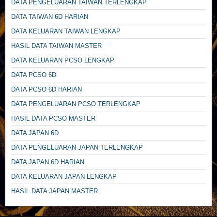
DATA PENGELUARAN TAIWAN TERLENGKAP
DATA TAIWAN 6D HARIAN
DATA KELUARAN TAIWAN LENGKAP
HASIL DATA TAIWAN MASTER
DATA KELUARAN PCSO LENGKAP
DATA PCSO 6D
DATA PCSO 6D HARIAN
DATA PENGELUARAN PCSO TERLENGKAP
HASIL DATA PCSO MASTER
DATA JAPAN 6D
DATA PENGELUARAN JAPAN TERLENGKAP
DATA JAPAN 6D HARIAN
DATA KELUARAN JAPAN LENGKAP
HASIL DATA JAPAN MASTER