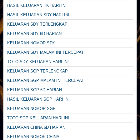
HASIL KELUARAN HK HARI INI
HASIL KELUARAN SDY HARI INI
KELUARAN SDY TERLENGKAP
KELUARAN SDY 6D HARIAN
KELUARAN NOMOR SDY
KELUARAN SDY MALAM INI TERCEPAT
TOTO SDY KELUARAN HARI INI
KELUARAN SGP TERLENGKAP
KELUARAN SGP MALAM INI TERCEPAT
KELUARAN SGP 6D HARIAN
HASIL KELUARAN SGP HARI INI
KELUARAN NOMOR SGP
TOTO SGP KELUARAN HARI INI
KELUARAN CHINA 6D HARIAN
KELUARAN NOMOR CHINA