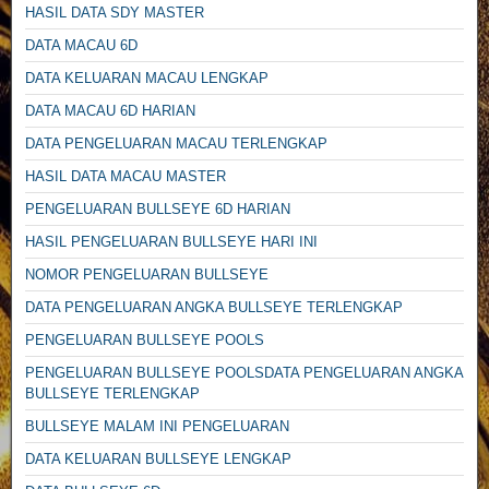
HASIL DATA SDY MASTER
DATA MACAU 6D
DATA KELUARAN MACAU LENGKAP
DATA MACAU 6D HARIAN
DATA PENGELUARAN MACAU TERLENGKAP
HASIL DATA MACAU MASTER
PENGELUARAN BULLSEYE 6D HARIAN
HASIL PENGELUARAN BULLSEYE HARI INI
NOMOR PENGELUARAN BULLSEYE
DATA PENGELUARAN ANGKA BULLSEYE TERLENGKAP
PENGELUARAN BULLSEYE POOLS
PENGELUARAN BULLSEYE POOLSDATA PENGELUARAN ANGKA
BULLSEYE TERLENGKAP
BULLSEYE MALAM INI PENGELUARAN
DATA KELUARAN BULLSEYE LENGKAP