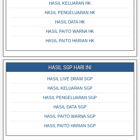
HASIL KELUARAN HK
HASIL PENGELUARAN HK
HASIL DATA HK
HASIL PAITO WARNA HK
HASIL PAITO HARIAN HK
HASIL SGP HARI INI
HASIL LIVE DRAW SGP
HASIL KELUARAN SGP
HASIL PENGELUARAN SGP
HASIL DATA SGP
HASIL PAITO WARNA SGP
HASIL PAITO HARIAN SGP