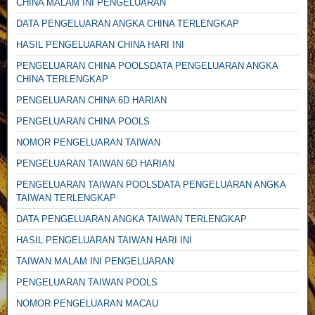
CHINA MALAM INI PENGELUARAN
DATA PENGELUARAN ANGKA CHINA TERLENGKAP
HASIL PENGELUARAN CHINA HARI INI
PENGELUARAN CHINA POOLSDATA PENGELUARAN ANGKA
CHINA TERLENGKAP
PENGELUARAN CHINA 6D HARIAN
PENGELUARAN CHINA POOLS
NOMOR PENGELUARAN TAIWAN
PENGELUARAN TAIWAN 6D HARIAN
PENGELUARAN TAIWAN POOLSDATA PENGELUARAN ANGKA
TAIWAN TERLENGKAP
DATA PENGELUARAN ANGKA TAIWAN TERLENGKAP
HASIL PENGELUARAN TAIWAN HARI INI
TAIWAN MALAM INI PENGELUARAN
PENGELUARAN TAIWAN POOLS
NOMOR PENGELUARAN MACAU