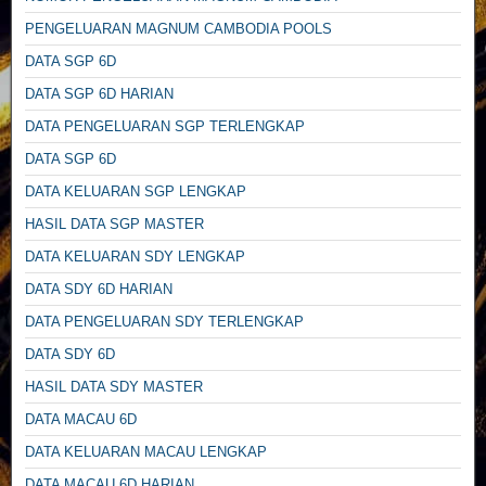
PENGELUARAN MAGNUM CAMBODIA POOLS
DATA SGP 6D
DATA SGP 6D HARIAN
DATA PENGELUARAN SGP TERLENGKAP
DATA SGP 6D
DATA KELUARAN SGP LENGKAP
HASIL DATA SGP MASTER
DATA KELUARAN SDY LENGKAP
DATA SDY 6D HARIAN
DATA PENGELUARAN SDY TERLENGKAP
DATA SDY 6D
HASIL DATA SDY MASTER
DATA MACAU 6D
DATA KELUARAN MACAU LENGKAP
DATA MACAU 6D HARIAN