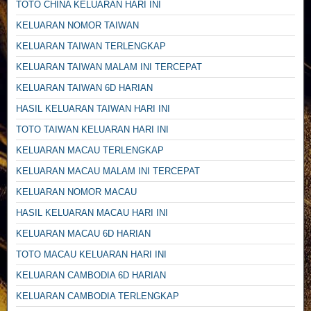
TOTO CHINA KELUARAN HARI INI
KELUARAN NOMOR TAIWAN
KELUARAN TAIWAN TERLENGKAP
KELUARAN TAIWAN MALAM INI TERCEPAT
KELUARAN TAIWAN 6D HARIAN
HASIL KELUARAN TAIWAN HARI INI
TOTO TAIWAN KELUARAN HARI INI
KELUARAN MACAU TERLENGKAP
KELUARAN MACAU MALAM INI TERCEPAT
KELUARAN NOMOR MACAU
HASIL KELUARAN MACAU HARI INI
KELUARAN MACAU 6D HARIAN
TOTO MACAU KELUARAN HARI INI
KELUARAN CAMBODIA 6D HARIAN
KELUARAN CAMBODIA TERLENGKAP