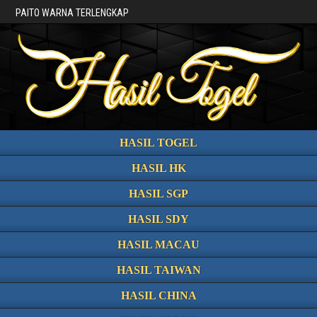
PAITO WARNA TERLENGKAP
HASIL TOGEL
HASIL HK
HASIL SGP
HASIL SDY
HASIL MACAU
HASIL TAIWAN
HASIL CHINA