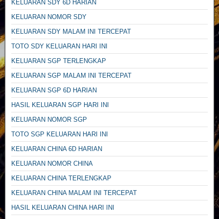
KELUARAN SDY 6D HARIAN
KELUARAN NOMOR SDY
KELUARAN SDY MALAM INI TERCEPAT
TOTO SDY KELUARAN HARI INI
KELUARAN SGP TERLENGKAP
KELUARAN SGP MALAM INI TERCEPAT
KELUARAN SGP 6D HARIAN
HASIL KELUARAN SGP HARI INI
KELUARAN NOMOR SGP
TOTO SGP KELUARAN HARI INI
KELUARAN CHINA 6D HARIAN
KELUARAN NOMOR CHINA
KELUARAN CHINA TERLENGKAP
KELUARAN CHINA MALAM INI TERCEPAT
HASIL KELUARAN CHINA HARI INI