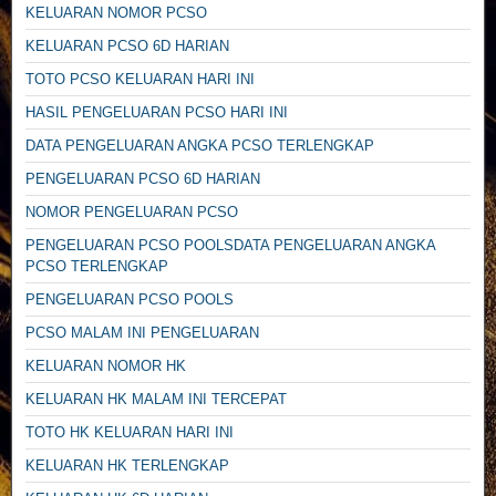
KELUARAN NOMOR PCSO
KELUARAN PCSO 6D HARIAN
TOTO PCSO KELUARAN HARI INI
HASIL PENGELUARAN PCSO HARI INI
DATA PENGELUARAN ANGKA PCSO TERLENGKAP
PENGELUARAN PCSO 6D HARIAN
NOMOR PENGELUARAN PCSO
PENGELUARAN PCSO POOLSDATA PENGELUARAN ANGKA
PCSO TERLENGKAP
PENGELUARAN PCSO POOLS
PCSO MALAM INI PENGELUARAN
KELUARAN NOMOR HK
KELUARAN HK MALAM INI TERCEPAT
TOTO HK KELUARAN HARI INI
KELUARAN HK TERLENGKAP