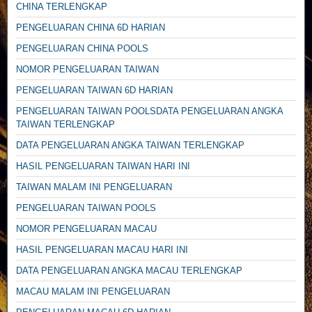
CHINA TERLENGKAP
PENGELUARAN CHINA 6D HARIAN
PENGELUARAN CHINA POOLS
NOMOR PENGELUARAN TAIWAN
PENGELUARAN TAIWAN 6D HARIAN
PENGELUARAN TAIWAN POOLSDATA PENGELUARAN ANGKA
TAIWAN TERLENGKAP
DATA PENGELUARAN ANGKA TAIWAN TERLENGKAP
HASIL PENGELUARAN TAIWAN HARI INI
TAIWAN MALAM INI PENGELUARAN
PENGELUARAN TAIWAN POOLS
NOMOR PENGELUARAN MACAU
HASIL PENGELUARAN MACAU HARI INI
DATA PENGELUARAN ANGKA MACAU TERLENGKAP
MACAU MALAM INI PENGELUARAN