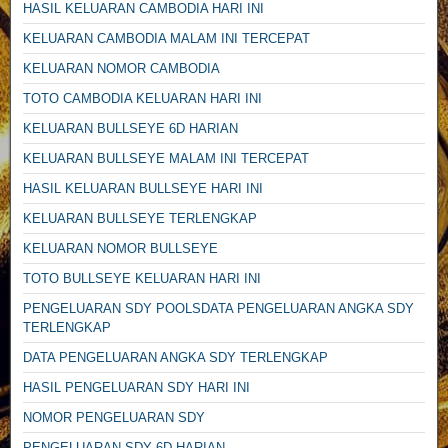
HASIL KELUARAN CAMBODIA HARI INI
KELUARAN CAMBODIA MALAM INI TERCEPAT
KELUARAN NOMOR CAMBODIA
TOTO CAMBODIA KELUARAN HARI INI
KELUARAN BULLSEYE 6D HARIAN
KELUARAN BULLSEYE MALAM INI TERCEPAT
HASIL KELUARAN BULLSEYE HARI INI
KELUARAN BULLSEYE TERLENGKAP
KELUARAN NOMOR BULLSEYE
TOTO BULLSEYE KELUARAN HARI INI
PENGELUARAN SDY POOLSDATA PENGELUARAN ANGKA SDY
TERLENGKAP
DATA PENGELUARAN ANGKA SDY TERLENGKAP
HASIL PENGELUARAN SDY HARI INI
NOMOR PENGELUARAN SDY
PENGELUARAN SDY 6D HARIAN