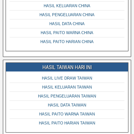
HASIL KELUARAN CHINA
HASIL PENGELUARAN CHINA
HASIL DATA CHINA
HASIL PAITO WARNA CHINA
HASIL PAITO HARIAN CHINA
HASIL TAIWAN HARI INI
HASIL LIVE DRAW TAIWAN
HASIL KELUARAN TAIWAN
HASIL PENGELUARAN TAIWAN
HASIL DATA TAIWAN
HASIL PAITO WARNA TAIWAN
HASIL PAITO HARIAN TAIWAN