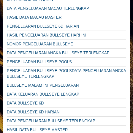
DATA PENGELUARAN MACAU TERLENGKAP
HASIL DATA MACAU MASTER
PENGELUARAN BULLSEYE 6D HARIAN
HASIL PENGELUARAN BULLSEYE HARI INI
NOMOR PENGELUARAN BULLSEYE
DATA PENGELUARAN ANGKA BULLSEYE TERLENGKAP
PENGELUARAN BULLSEYE POOLS
PENGELUARAN BULLSEYE POOLSDATA PENGELUARAN ANGKA
BULLSEYE TERLENGKAP
BULLSEYE MALAM INI PENGELUARAN
DATA KELUARAN BULLSEYE LENGKAP
DATA BULLSEYE 6D
DATA BULLSEYE 6D HARIAN
DATA PENGELUARAN BULLSEYE TERLENGKAP
HASIL DATA BULLSEYE MASTER