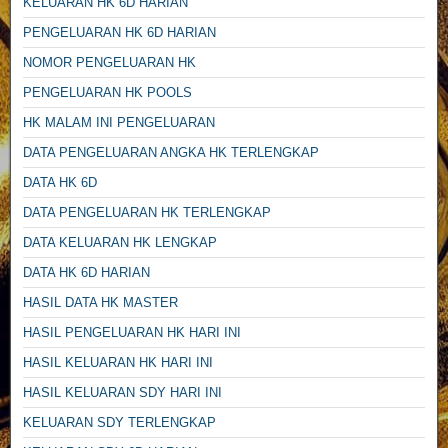
KELUARAN HK 6D HARIAN
PENGELUARAN HK 6D HARIAN
NOMOR PENGELUARAN HK
PENGELUARAN HK POOLS
HK MALAM INI PENGELUARAN
DATA PENGELUARAN ANGKA HK TERLENGKAP
DATA HK 6D
DATA PENGELUARAN HK TERLENGKAP
DATA KELUARAN HK LENGKAP
DATA HK 6D HARIAN
HASIL DATA HK MASTER
HASIL PENGELUARAN HK HARI INI
HASIL KELUARAN HK HARI INI
HASIL KELUARAN SDY HARI INI
KELUARAN SDY TERLENGKAP