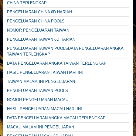
CHINA TERLENGKAP
PENGELUARAN CHINA 6D HARIAN
PENGELUARAN CHINA POOLS
NOMOR PENGELUARAN TAIWAN
PENGELUARAN TAIWAN 6D HARIAN
PENGELUARAN TAIWAN POOLSDATA PENGELUARAN ANGKA
TAIWAN TERLENGKAP
DATA PENGELUARAN ANGKA TAIWAN TERLENGKAP
HASIL PENGELUARAN TAIWAN HARI INI
TAIWAN MALAM INI PENGELUARAN
PENGELUARAN TAIWAN POOLS
NOMOR PENGELUARAN MACAU
HASIL PENGELUARAN MACAU HARI INI
DATA PENGELUARAN ANGKA MACAU TERLENGKAP
MACAU MALAM INI PENGELUARAN