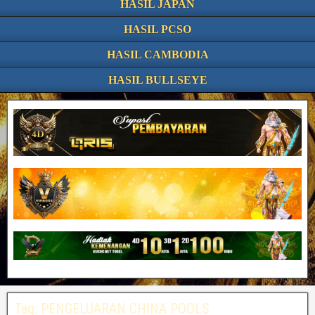
HASIL JAPAN
HASIL PCSO
HASIL CAMBODIA
HASIL BULLSEYE
Tag:
PENGELUARAN CHINA POOLS