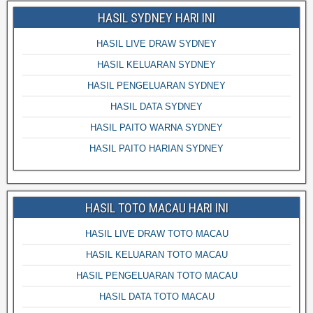
HASIL SYDNEY HARI INI
HASIL LIVE DRAW SYDNEY
HASIL KELUARAN SYDNEY
HASIL PENGELUARAN SYDNEY
HASIL DATA SYDNEY
HASIL PAITO WARNA SYDNEY
HASIL PAITO HARIAN SYDNEY
HASIL TOTO MACAU HARI INI
HASIL LIVE DRAW TOTO MACAU
HASIL KELUARAN TOTO MACAU
HASIL PENGELUARAN TOTO MACAU
HASIL DATA TOTO MACAU