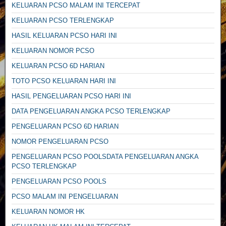
KELUARAN PCSO MALAM INI TERCEPAT
KELUARAN PCSO TERLENGKAP
HASIL KELUARAN PCSO HARI INI
KELUARAN NOMOR PCSO
KELUARAN PCSO 6D HARIAN
TOTO PCSO KELUARAN HARI INI
HASIL PENGELUARAN PCSO HARI INI
DATA PENGELUARAN ANGKA PCSO TERLENGKAP
PENGELUARAN PCSO 6D HARIAN
NOMOR PENGELUARAN PCSO
PENGELUARAN PCSO POOLSDATA PENGELUARAN ANGKA
PCSO TERLENGKAP
PENGELUARAN PCSO POOLS
PCSO MALAM INI PENGELUARAN
KELUARAN NOMOR HK