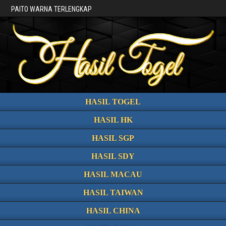
PAITO WARNA TERLENGKAP
HASIL TOGEL
HASIL HK
HASIL SGP
HASIL SDY
HASIL MACAU
HASIL TAIWAN
HASIL CHINA