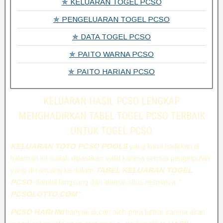
✯ KELUARAN TOGEL PCSO
✯ PENGELUARAN TOGEL PCSO
✯ DATA TOGEL PCSO
✯ PAITO WARNA PCSO
✯ PAITO HARIAN PCSO
KELUARAN HASIL PCSO LENGKAP
MENGHADIRKAN TABEL TOGEL PCSO TERBAIK
UNTUK TOGEL PCSO
KELUARAN TOTO PCSO POOLS
yang kami hadirkan di
halaman ini sudah dipastikan valid karena semua penginputan
yang di rancang ke dalam
TABEL KELUARAN TOGEL
PCSO
diambil langsung dari alamat situs resminya
”
PCSOLOTTO.COM
“.
PCSO HARI INI
banyak di cari oleh para bettor karena akan