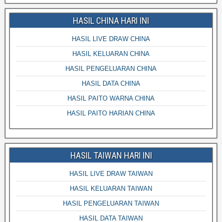
HASIL CHINA HARI INI
HASIL LIVE DRAW CHINA
HASIL KELUARAN CHINA
HASIL PENGELUARAN CHINA
HASIL DATA CHINA
HASIL PAITO WARNA CHINA
HASIL PAITO HARIAN CHINA
HASIL TAIWAN HARI INI
HASIL LIVE DRAW TAIWAN
HASIL KELUARAN TAIWAN
HASIL PENGELUARAN TAIWAN
HASIL DATA TAIWAN