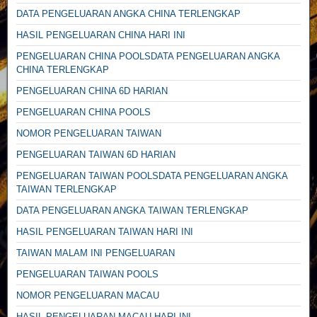
DATA PENGELUARAN ANGKA CHINA TERLENGKAP
HASIL PENGELUARAN CHINA HARI INI
PENGELUARAN CHINA POOLSDATA PENGELUARAN ANGKA
CHINA TERLENGKAP
PENGELUARAN CHINA 6D HARIAN
PENGELUARAN CHINA POOLS
NOMOR PENGELUARAN TAIWAN
PENGELUARAN TAIWAN 6D HARIAN
PENGELUARAN TAIWAN POOLSDATA PENGELUARAN ANGKA
TAIWAN TERLENGKAP
DATA PENGELUARAN ANGKA TAIWAN TERLENGKAP
HASIL PENGELUARAN TAIWAN HARI INI
TAIWAN MALAM INI PENGELUARAN
PENGELUARAN TAIWAN POOLS
NOMOR PENGELUARAN MACAU
HASIL PENGELUARAN MACAU HARI INI