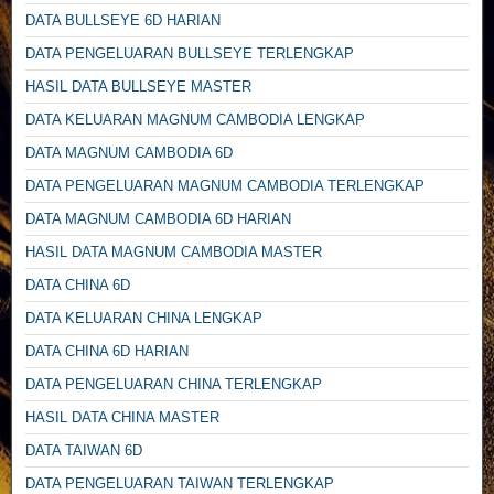
DATA BULLSEYE 6D HARIAN
DATA PENGELUARAN BULLSEYE TERLENGKAP
HASIL DATA BULLSEYE MASTER
DATA KELUARAN MAGNUM CAMBODIA LENGKAP
DATA MAGNUM CAMBODIA 6D
DATA PENGELUARAN MAGNUM CAMBODIA TERLENGKAP
DATA MAGNUM CAMBODIA 6D HARIAN
HASIL DATA MAGNUM CAMBODIA MASTER
DATA CHINA 6D
DATA KELUARAN CHINA LENGKAP
DATA CHINA 6D HARIAN
DATA PENGELUARAN CHINA TERLENGKAP
HASIL DATA CHINA MASTER
DATA TAIWAN 6D
DATA PENGELUARAN TAIWAN TERLENGKAP