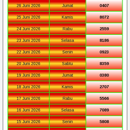
26 Juni 2026
Jumat
0407
25 Juni 2026
Kamis
8072
24 Juni 2026
Rabu
2559
23 Juni 2026
Selasa
8186
22 Juni 2026
Senin
0923
20 Juni 2026
Sabtu
8359
19 Juni 2026
Jumat
0380
18 Juni 2026
Kamis
2707
17 Juni 2026
Rabu
5566
16 Juni 2026
Selasa
7089
15 Juni 2026
Senin
5808