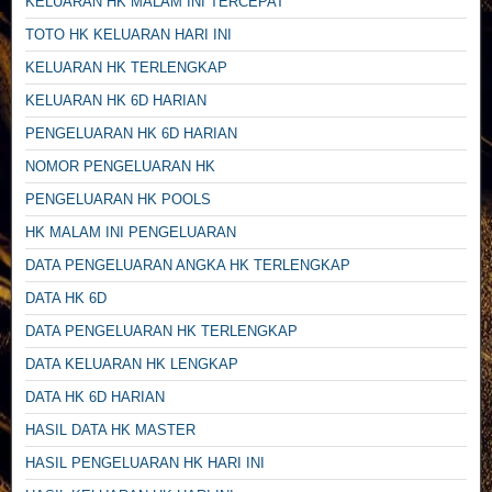
KELUARAN HK MALAM INI TERCEPAT
TOTO HK KELUARAN HARI INI
KELUARAN HK TERLENGKAP
KELUARAN HK 6D HARIAN
PENGELUARAN HK 6D HARIAN
NOMOR PENGELUARAN HK
PENGELUARAN HK POOLS
HK MALAM INI PENGELUARAN
DATA PENGELUARAN ANGKA HK TERLENGKAP
DATA HK 6D
DATA PENGELUARAN HK TERLENGKAP
DATA KELUARAN HK LENGKAP
DATA HK 6D HARIAN
HASIL DATA HK MASTER
HASIL PENGELUARAN HK HARI INI