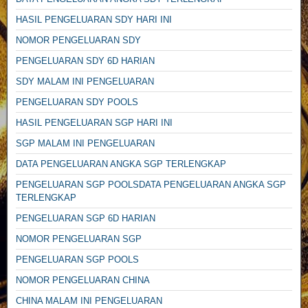
HASIL PENGELUARAN SDY HARI INI
NOMOR PENGELUARAN SDY
PENGELUARAN SDY 6D HARIAN
SDY MALAM INI PENGELUARAN
PENGELUARAN SDY POOLS
HASIL PENGELUARAN SGP HARI INI
SGP MALAM INI PENGELUARAN
DATA PENGELUARAN ANGKA SGP TERLENGKAP
PENGELUARAN SGP POOLSDATA PENGELUARAN ANGKA SGP
TERLENGKAP
PENGELUARAN SGP 6D HARIAN
NOMOR PENGELUARAN SGP
PENGELUARAN SGP POOLS
NOMOR PENGELUARAN CHINA
CHINA MALAM INI PENGELUARAN