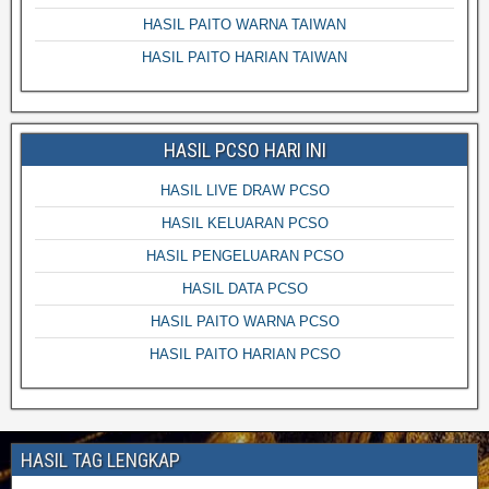
HASIL PAITO WARNA TAIWAN
HASIL PAITO HARIAN TAIWAN
HASIL PCSO HARI INI
HASIL LIVE DRAW PCSO
HASIL KELUARAN PCSO
HASIL PENGELUARAN PCSO
HASIL DATA PCSO
HASIL PAITO WARNA PCSO
HASIL PAITO HARIAN PCSO
HASIL TAG LENGKAP