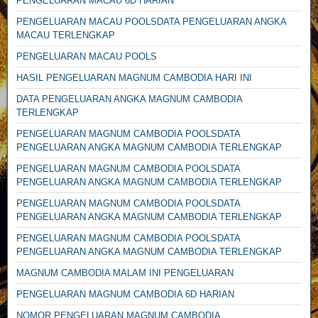
PENGELUARAN MACAU 6D HARIAN
PENGELUARAN MACAU POOLSDATA PENGELUARAN ANGKA
MACAU TERLENGKAP
PENGELUARAN MACAU POOLS
HASIL PENGELUARAN MAGNUM CAMBODIA HARI INI
DATA PENGELUARAN ANGKA MAGNUM CAMBODIA
TERLENGKAP
PENGELUARAN MAGNUM CAMBODIA POOLSDATA
PENGELUARAN ANGKA MAGNUM CAMBODIA TERLENGKAP
PENGELUARAN MAGNUM CAMBODIA POOLSDATA
PENGELUARAN ANGKA MAGNUM CAMBODIA TERLENGKAP
PENGELUARAN MAGNUM CAMBODIA POOLSDATA
PENGELUARAN ANGKA MAGNUM CAMBODIA TERLENGKAP
PENGELUARAN MAGNUM CAMBODIA POOLSDATA
PENGELUARAN ANGKA MAGNUM CAMBODIA TERLENGKAP
MAGNUM CAMBODIA MALAM INI PENGELUARAN
PENGELUARAN MAGNUM CAMBODIA 6D HARIAN
NOMOR PENGELUARAN MAGNUM CAMBODIA