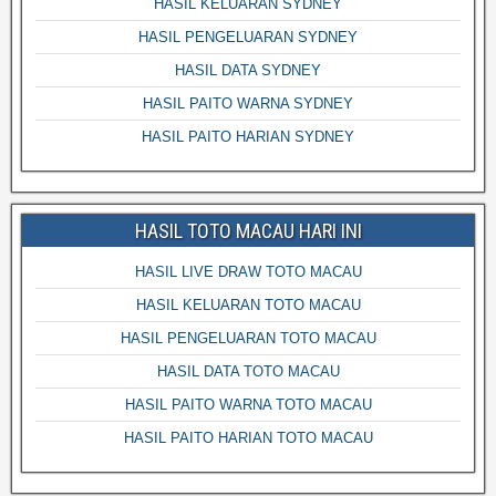
HASIL KELUARAN SYDNEY
HASIL PENGELUARAN SYDNEY
HASIL DATA SYDNEY
HASIL PAITO WARNA SYDNEY
HASIL PAITO HARIAN SYDNEY
HASIL TOTO MACAU HARI INI
HASIL LIVE DRAW TOTO MACAU
HASIL KELUARAN TOTO MACAU
HASIL PENGELUARAN TOTO MACAU
HASIL DATA TOTO MACAU
HASIL PAITO WARNA TOTO MACAU
HASIL PAITO HARIAN TOTO MACAU