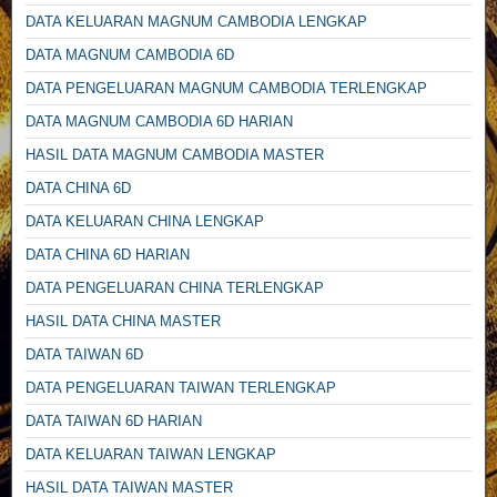
DATA KELUARAN MAGNUM CAMBODIA LENGKAP
DATA MAGNUM CAMBODIA 6D
DATA PENGELUARAN MAGNUM CAMBODIA TERLENGKAP
DATA MAGNUM CAMBODIA 6D HARIAN
HASIL DATA MAGNUM CAMBODIA MASTER
DATA CHINA 6D
DATA KELUARAN CHINA LENGKAP
DATA CHINA 6D HARIAN
DATA PENGELUARAN CHINA TERLENGKAP
HASIL DATA CHINA MASTER
DATA TAIWAN 6D
DATA PENGELUARAN TAIWAN TERLENGKAP
DATA TAIWAN 6D HARIAN
DATA KELUARAN TAIWAN LENGKAP
HASIL DATA TAIWAN MASTER