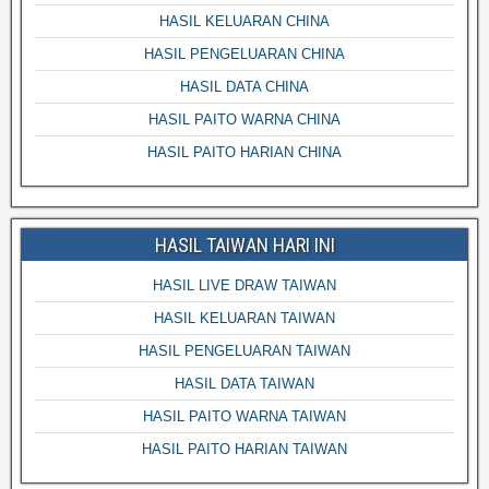
HASIL KELUARAN CHINA
HASIL PENGELUARAN CHINA
HASIL DATA CHINA
HASIL PAITO WARNA CHINA
HASIL PAITO HARIAN CHINA
HASIL TAIWAN HARI INI
HASIL LIVE DRAW TAIWAN
HASIL KELUARAN TAIWAN
HASIL PENGELUARAN TAIWAN
HASIL DATA TAIWAN
HASIL PAITO WARNA TAIWAN
HASIL PAITO HARIAN TAIWAN