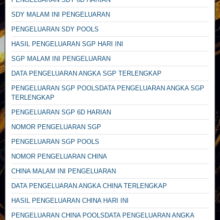
SDY MALAM INI PENGELUARAN
PENGELUARAN SDY POOLS
HASIL PENGELUARAN SGP HARI INI
SGP MALAM INI PENGELUARAN
DATA PENGELUARAN ANGKA SGP TERLENGKAP
PENGELUARAN SGP POOLSDATA PENGELUARAN ANGKA SGP
TERLENGKAP
PENGELUARAN SGP 6D HARIAN
NOMOR PENGELUARAN SGP
PENGELUARAN SGP POOLS
NOMOR PENGELUARAN CHINA
CHINA MALAM INI PENGELUARAN
DATA PENGELUARAN ANGKA CHINA TERLENGKAP
HASIL PENGELUARAN CHINA HARI INI
PENGELUARAN CHINA POOLSDATA PENGELUARAN ANGKA