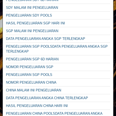
SDY MALAM INI PENGELUARAN
PENGELUARAN SDY POOLS
HASIL PENGELUARAN SGP HARI INI
SGP MALAM INI PENGELUARAN
DATA PENGELUARAN ANGKA SGP TERLENGKAP
PENGELUARAN SGP POOLSDATA PENGELUARAN ANGKA SGP
TERLENGKAP
PENGELUARAN SGP 6D HARIAN
NOMOR PENGELUARAN SGP
PENGELUARAN SGP POOLS
NOMOR PENGELUARAN CHINA
CHINA MALAM INI PENGELUARAN
DATA PENGELUARAN ANGKA CHINA TERLENGKAP
HASIL PENGELUARAN CHINA HARI INI
PENGELUARAN CHINA POOLSDATA PENGELUARAN ANGKA