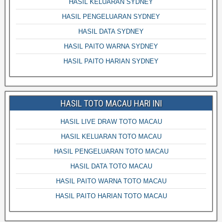
HASIL KELUARAN SYDNEY
HASIL PENGELUARAN SYDNEY
HASIL DATA SYDNEY
HASIL PAITO WARNA SYDNEY
HASIL PAITO HARIAN SYDNEY
HASIL TOTO MACAU HARI INI
HASIL LIVE DRAW TOTO MACAU
HASIL KELUARAN TOTO MACAU
HASIL PENGELUARAN TOTO MACAU
HASIL DATA TOTO MACAU
HASIL PAITO WARNA TOTO MACAU
HASIL PAITO HARIAN TOTO MACAU