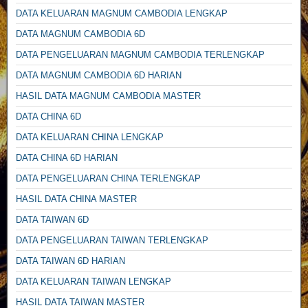
DATA KELUARAN MAGNUM CAMBODIA LENGKAP
DATA MAGNUM CAMBODIA 6D
DATA PENGELUARAN MAGNUM CAMBODIA TERLENGKAP
DATA MAGNUM CAMBODIA 6D HARIAN
HASIL DATA MAGNUM CAMBODIA MASTER
DATA CHINA 6D
DATA KELUARAN CHINA LENGKAP
DATA CHINA 6D HARIAN
DATA PENGELUARAN CHINA TERLENGKAP
HASIL DATA CHINA MASTER
DATA TAIWAN 6D
DATA PENGELUARAN TAIWAN TERLENGKAP
DATA TAIWAN 6D HARIAN
DATA KELUARAN TAIWAN LENGKAP
HASIL DATA TAIWAN MASTER