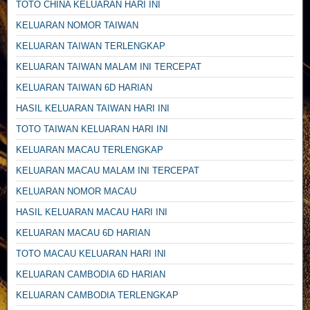
TOTO CHINA KELUARAN HARI INI
KELUARAN NOMOR TAIWAN
KELUARAN TAIWAN TERLENGKAP
KELUARAN TAIWAN MALAM INI TERCEPAT
KELUARAN TAIWAN 6D HARIAN
HASIL KELUARAN TAIWAN HARI INI
TOTO TAIWAN KELUARAN HARI INI
KELUARAN MACAU TERLENGKAP
KELUARAN MACAU MALAM INI TERCEPAT
KELUARAN NOMOR MACAU
HASIL KELUARAN MACAU HARI INI
KELUARAN MACAU 6D HARIAN
TOTO MACAU KELUARAN HARI INI
KELUARAN CAMBODIA 6D HARIAN
KELUARAN CAMBODIA TERLENGKAP