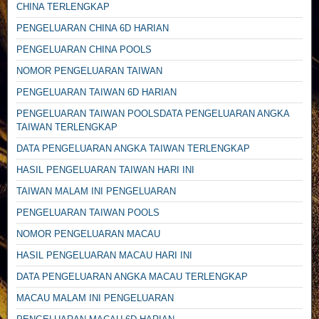
CHINA TERLENGKAP
PENGELUARAN CHINA 6D HARIAN
PENGELUARAN CHINA POOLS
NOMOR PENGELUARAN TAIWAN
PENGELUARAN TAIWAN 6D HARIAN
PENGELUARAN TAIWAN POOLSDATA PENGELUARAN ANGKA
TAIWAN TERLENGKAP
DATA PENGELUARAN ANGKA TAIWAN TERLENGKAP
HASIL PENGELUARAN TAIWAN HARI INI
TAIWAN MALAM INI PENGELUARAN
PENGELUARAN TAIWAN POOLS
NOMOR PENGELUARAN MACAU
HASIL PENGELUARAN MACAU HARI INI
DATA PENGELUARAN ANGKA MACAU TERLENGKAP
MACAU MALAM INI PENGELUARAN