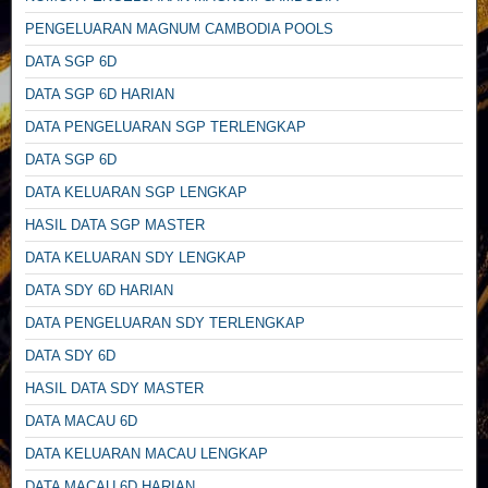
PENGELUARAN MAGNUM CAMBODIA POOLS
DATA SGP 6D
DATA SGP 6D HARIAN
DATA PENGELUARAN SGP TERLENGKAP
DATA SGP 6D
DATA KELUARAN SGP LENGKAP
HASIL DATA SGP MASTER
DATA KELUARAN SDY LENGKAP
DATA SDY 6D HARIAN
DATA PENGELUARAN SDY TERLENGKAP
DATA SDY 6D
HASIL DATA SDY MASTER
DATA MACAU 6D
DATA KELUARAN MACAU LENGKAP
DATA MACAU 6D HARIAN