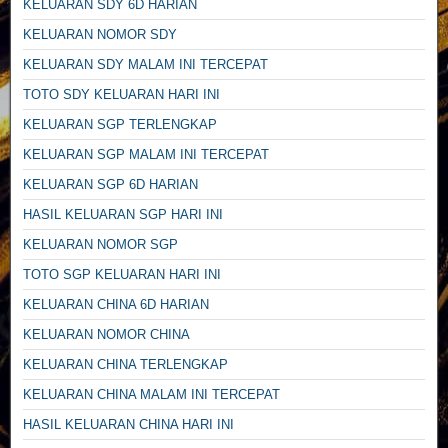
KELUARAN SDY 6D HARIAN
KELUARAN NOMOR SDY
KELUARAN SDY MALAM INI TERCEPAT
TOTO SDY KELUARAN HARI INI
KELUARAN SGP TERLENGKAP
KELUARAN SGP MALAM INI TERCEPAT
KELUARAN SGP 6D HARIAN
HASIL KELUARAN SGP HARI INI
KELUARAN NOMOR SGP
TOTO SGP KELUARAN HARI INI
KELUARAN CHINA 6D HARIAN
KELUARAN NOMOR CHINA
KELUARAN CHINA TERLENGKAP
KELUARAN CHINA MALAM INI TERCEPAT
HASIL KELUARAN CHINA HARI INI