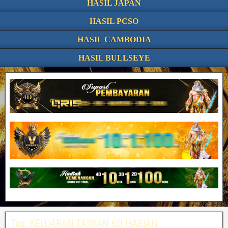
HASIL JAPAN
HASIL PCSO
HASIL CAMBODIA
HASIL BULLSEYE
Tag:
KELUARAN TAIWAN 6D HARIAN