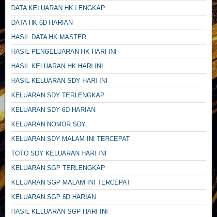
DATA KELUARAN HK LENGKAP
DATA HK 6D HARIAN
HASIL DATA HK MASTER
HASIL PENGELUARAN HK HARI INI
HASIL KELUARAN HK HARI INI
HASIL KELUARAN SDY HARI INI
KELUARAN SDY TERLENGKAP
KELUARAN SDY 6D HARIAN
KELUARAN NOMOR SDY
KELUARAN SDY MALAM INI TERCEPAT
TOTO SDY KELUARAN HARI INI
KELUARAN SGP TERLENGKAP
KELUARAN SGP MALAM INI TERCEPAT
KELUARAN SGP 6D HARIAN
HASIL KELUARAN SGP HARI INI