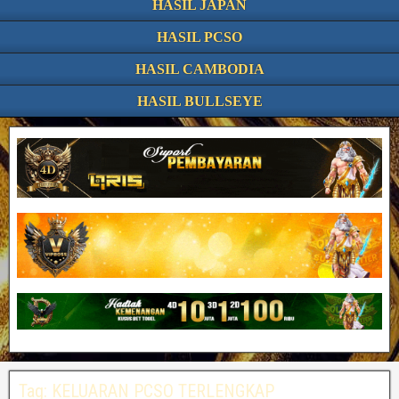
HASIL JAPAN
HASIL PCSO
HASIL CAMBODIA
HASIL BULLSEYE
Tag:
KELUARAN PCSO TERLENGKAP