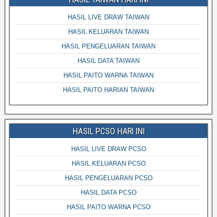
HASIL LIVE DRAW TAIWAN
HASIL KELUARAN TAIWAN
HASIL PENGELUARAN TAIWAN
HASIL DATA TAIWAN
HASIL PAITO WARNA TAIWAN
HASIL PAITO HARIAN TAIWAN
HASIL PCSO HARI INI
HASIL LIVE DRAW PCSO
HASIL KELUARAN PCSO
HASIL PENGELUARAN PCSO
HASIL DATA PCSO
HASIL PAITO WARNA PCSO