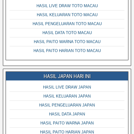
HASIL LIVE DRAW TOTO MACAU
HASIL KELUARAN TOTO MACAU
HASIL PENGELUARAN TOTO MACAU
HASIL DATA TOTO MACAU
HASIL PAITO WARNA TOTO MACAU
HASIL PAITO HARIAN TOTO MACAU
HASIL JAPAN HARI INI
HASIL LIVE DRAW JAPAN
HASIL KELUARAN JAPAN
HASIL PENGELUARAN JAPAN
HASIL DATA JAPAN
HASIL PAITO WARNA JAPAN
HASIL PAITO HARIAN JAPAN