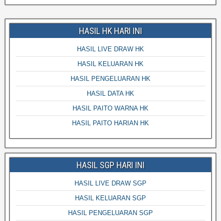
HASIL HK HARI INI
HASIL LIVE DRAW HK
HASIL KELUARAN HK
HASIL PENGELUARAN HK
HASIL DATA HK
HASIL PAITO WARNA HK
HASIL PAITO HARIAN HK
HASIL SGP HARI INI
HASIL LIVE DRAW SGP
HASIL KELUARAN SGP
HASIL PENGELUARAN SGP