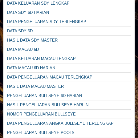
DATA KELUARAN SDY LENGKAP
DATA SDY 6D HARIAN
DATA PENGELUARAN SDY TERLENGKAP
DATA SDY 6D
HASIL DATA SDY MASTER
DATA MACAU 6D
DATA KELUARAN MACAU LENGKAP
DATA MACAU 6D HARIAN
DATA PENGELUARAN MACAU TERLENGKAP
HASIL DATA MACAU MASTER
PENGELUARAN BULLSEYE 6D HARIAN
HASIL PENGELUARAN BULLSEYE HARI INI
NOMOR PENGELUARAN BULLSEYE
DATA PENGELUARAN ANGKA BULLSEYE TERLENGKAP
PENGELUARAN BULLSEYE POOLS