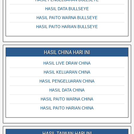
HASIL DATA BULLSEYE
HASIL PAITO WARNA BULLSEYE
HASIL PAITO HARIAN BULLSEYE
HASIL CHINA HARI INI
HASIL LIVE DRAW CHINA
HASIL KELUARAN CHINA
HASIL PENGELUARAN CHINA
HASIL DATA CHINA
HASIL PAITO WARNA CHINA
HASIL PAITO HARIAN CHINA
HASIL TAIWAN HARI INI