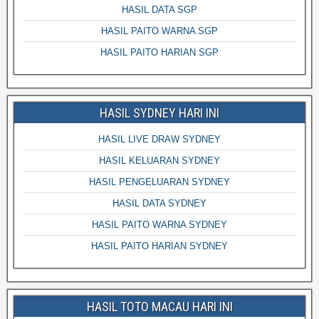
HASIL DATA SGP
HASIL PAITO WARNA SGP
HASIL PAITO HARIAN SGP
HASIL SYDNEY HARI INI
HASIL LIVE DRAW SYDNEY
HASIL KELUARAN SYDNEY
HASIL PENGELUARAN SYDNEY
HASIL DATA SYDNEY
HASIL PAITO WARNA SYDNEY
HASIL PAITO HARIAN SYDNEY
HASIL TOTO MACAU HARI INI