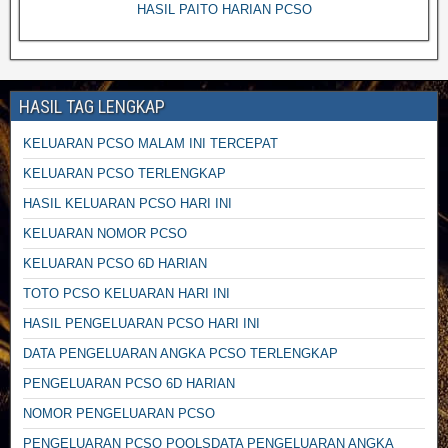
HASIL PAITO HARIAN PCSO
HASIL TAG LENGKAP
KELUARAN PCSO MALAM INI TERCEPAT
KELUARAN PCSO TERLENGKAP
HASIL KELUARAN PCSO HARI INI
KELUARAN NOMOR PCSO
KELUARAN PCSO 6D HARIAN
TOTO PCSO KELUARAN HARI INI
HASIL PENGELUARAN PCSO HARI INI
DATA PENGELUARAN ANGKA PCSO TERLENGKAP
PENGELUARAN PCSO 6D HARIAN
NOMOR PENGELUARAN PCSO
PENGELUARAN PCSO POOLSDATA PENGELUARAN ANGKA