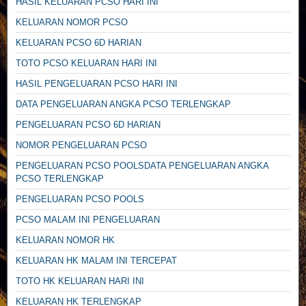
HASIL KELUARAN PCSO HARI INI
KELUARAN NOMOR PCSO
KELUARAN PCSO 6D HARIAN
TOTO PCSO KELUARAN HARI INI
HASIL PENGELUARAN PCSO HARI INI
DATA PENGELUARAN ANGKA PCSO TERLENGKAP
PENGELUARAN PCSO 6D HARIAN
NOMOR PENGELUARAN PCSO
PENGELUARAN PCSO POOLSDATA PENGELUARAN ANGKA
PCSO TERLENGKAP
PENGELUARAN PCSO POOLS
PCSO MALAM INI PENGELUARAN
KELUARAN NOMOR HK
KELUARAN HK MALAM INI TERCEPAT
TOTO HK KELUARAN HARI INI
KELUARAN HK TERLENGKAP