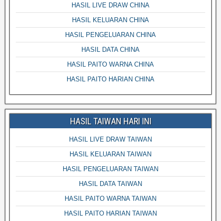
HASIL LIVE DRAW CHINA
HASIL KELUARAN CHINA
HASIL PENGELUARAN CHINA
HASIL DATA CHINA
HASIL PAITO WARNA CHINA
HASIL PAITO HARIAN CHINA
HASIL TAIWAN HARI INI
HASIL LIVE DRAW TAIWAN
HASIL KELUARAN TAIWAN
HASIL PENGELUARAN TAIWAN
HASIL DATA TAIWAN
HASIL PAITO WARNA TAIWAN
HASIL PAITO HARIAN TAIWAN