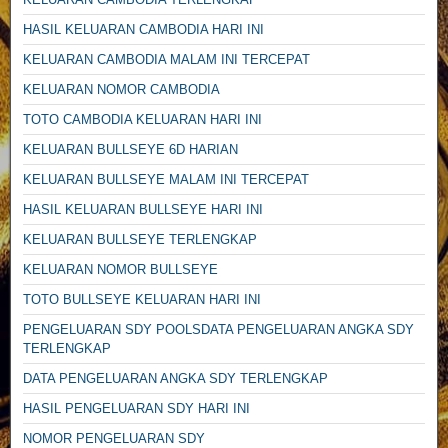
HASIL KELUARAN CAMBODIA HARI INI
KELUARAN CAMBODIA MALAM INI TERCEPAT
KELUARAN NOMOR CAMBODIA
TOTO CAMBODIA KELUARAN HARI INI
KELUARAN BULLSEYE 6D HARIAN
KELUARAN BULLSEYE MALAM INI TERCEPAT
HASIL KELUARAN BULLSEYE HARI INI
KELUARAN BULLSEYE TERLENGKAP
KELUARAN NOMOR BULLSEYE
TOTO BULLSEYE KELUARAN HARI INI
PENGELUARAN SDY POOLSDATA PENGELUARAN ANGKA SDY
TERLENGKAP
DATA PENGELUARAN ANGKA SDY TERLENGKAP
HASIL PENGELUARAN SDY HARI INI
NOMOR PENGELUARAN SDY