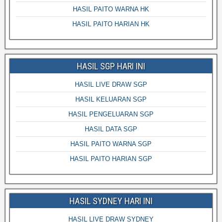
HASIL PAITO WARNA HK
HASIL PAITO HARIAN HK
HASIL SGP HARI INI
HASIL LIVE DRAW SGP
HASIL KELUARAN SGP
HASIL PENGELUARAN SGP
HASIL DATA SGP
HASIL PAITO WARNA SGP
HASIL PAITO HARIAN SGP
HASIL SYDNEY HARI INI
HASIL LIVE DRAW SYDNEY