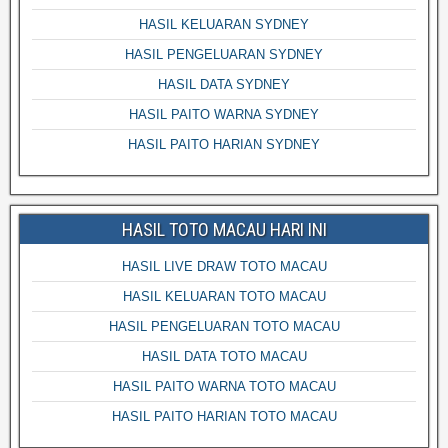
HASIL KELUARAN SYDNEY
HASIL PENGELUARAN SYDNEY
HASIL DATA SYDNEY
HASIL PAITO WARNA SYDNEY
HASIL PAITO HARIAN SYDNEY
HASIL TOTO MACAU HARI INI
HASIL LIVE DRAW TOTO MACAU
HASIL KELUARAN TOTO MACAU
HASIL PENGELUARAN TOTO MACAU
HASIL DATA TOTO MACAU
HASIL PAITO WARNA TOTO MACAU
HASIL PAITO HARIAN TOTO MACAU