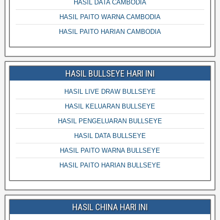
HASIL DATA CAMBODIA
HASIL PAITO WARNA CAMBODIA
HASIL PAITO HARIAN CAMBODIA
HASIL BULLSEYE HARI INI
HASIL LIVE DRAW BULLSEYE
HASIL KELUARAN BULLSEYE
HASIL PENGELUARAN BULLSEYE
HASIL DATA BULLSEYE
HASIL PAITO WARNA BULLSEYE
HASIL PAITO HARIAN BULLSEYE
HASIL CHINA HARI INI