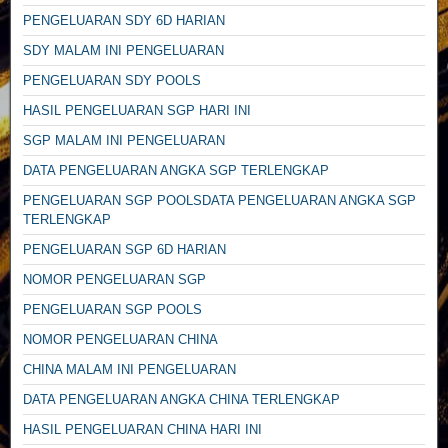
PENGELUARAN SDY 6D HARIAN
SDY MALAM INI PENGELUARAN
PENGELUARAN SDY POOLS
HASIL PENGELUARAN SGP HARI INI
SGP MALAM INI PENGELUARAN
DATA PENGELUARAN ANGKA SGP TERLENGKAP
PENGELUARAN SGP POOLSDATA PENGELUARAN ANGKA SGP
TERLENGKAP
PENGELUARAN SGP 6D HARIAN
NOMOR PENGELUARAN SGP
PENGELUARAN SGP POOLS
NOMOR PENGELUARAN CHINA
CHINA MALAM INI PENGELUARAN
DATA PENGELUARAN ANGKA CHINA TERLENGKAP
HASIL PENGELUARAN CHINA HARI INI