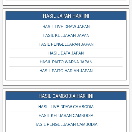
HASIL JAPAN HARI INI
HASIL LIVE DRAW JAPAN
HASIL KELUARAN JAPAN
HASIL PENGELUARAN JAPAN
HASIL DATA JAPAN
HASIL PAITO WARNA JAPAN
HASIL PAITO HARIAN JAPAN
HASIL CAMBODIA HARI INI
HASIL LIVE DRAW CAMBODIA
HASIL KELUARAN CAMBODIA
HASIL PENGELUARAN CAMBODIA