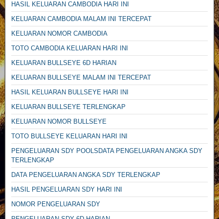
HASIL KELUARAN CAMBODIA HARI INI
KELUARAN CAMBODIA MALAM INI TERCEPAT
KELUARAN NOMOR CAMBODIA
TOTO CAMBODIA KELUARAN HARI INI
KELUARAN BULLSEYE 6D HARIAN
KELUARAN BULLSEYE MALAM INI TERCEPAT
HASIL KELUARAN BULLSEYE HARI INI
KELUARAN BULLSEYE TERLENGKAP
KELUARAN NOMOR BULLSEYE
TOTO BULLSEYE KELUARAN HARI INI
PENGELUARAN SDY POOLSDATA PENGELUARAN ANGKA SDY
TERLENGKAP
DATA PENGELUARAN ANGKA SDY TERLENGKAP
HASIL PENGELUARAN SDY HARI INI
NOMOR PENGELUARAN SDY
PENGELUARAN SDY 6D HARIAN