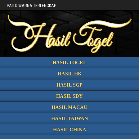
PAITO WARNA TERLENGKAP
HASIL TOGEL
HASIL HK
HASIL SGP
HASIL SDY
HASIL MACAU
HASIL TAIWAN
HASIL CHINA