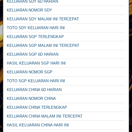
KELUARAN SDY 6D HARIAN
KELUARAN NOMOR SDY
KELUARAN SDY MALAM INI TERCEPAT
TOTO SDY KELUARAN HARI INI
KELUARAN SGP TERLENGKAP
KELUARAN SGP MALAM INI TERCEPAT
KELUARAN SGP 6D HARIAN
HASIL KELUARAN SGP HARI INI
KELUARAN NOMOR SGP
TOTO SGP KELUARAN HARI INI
KELUARAN CHINA 6D HARIAN
KELUARAN NOMOR CHINA
KELUARAN CHINA TERLENGKAP
KELUARAN CHINA MALAM INI TERCEPAT
HASIL KELUARAN CHINA HARI INI