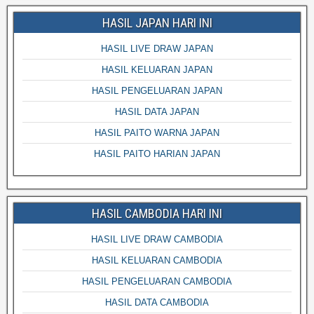
HASIL JAPAN HARI INI
HASIL LIVE DRAW JAPAN
HASIL KELUARAN JAPAN
HASIL PENGELUARAN JAPAN
HASIL DATA JAPAN
HASIL PAITO WARNA JAPAN
HASIL PAITO HARIAN JAPAN
HASIL CAMBODIA HARI INI
HASIL LIVE DRAW CAMBODIA
HASIL KELUARAN CAMBODIA
HASIL PENGELUARAN CAMBODIA
HASIL DATA CAMBODIA