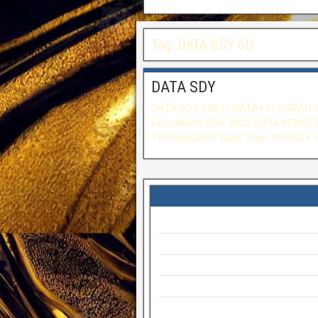
Tag:
DATA SDY 6D
DATA SDY
DATA SDY 2023 | DATA KELUARAN 
KELUARAN SDY 2022 DATA PENGE
TERLENGKAP Data Togel SYDNEY di 