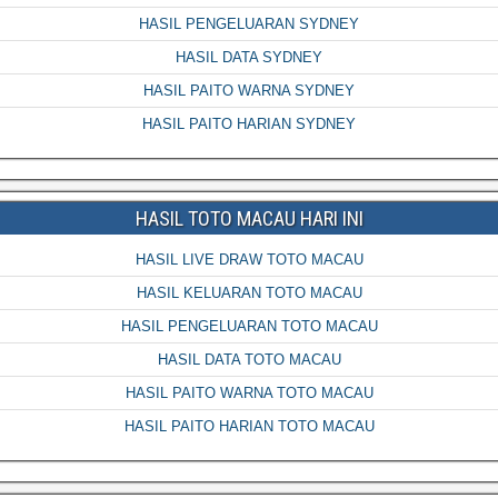
HASIL PENGELUARAN SYDNEY
HASIL DATA SYDNEY
HASIL PAITO WARNA SYDNEY
HASIL PAITO HARIAN SYDNEY
HASIL TOTO MACAU HARI INI
HASIL LIVE DRAW TOTO MACAU
HASIL KELUARAN TOTO MACAU
HASIL PENGELUARAN TOTO MACAU
HASIL DATA TOTO MACAU
HASIL PAITO WARNA TOTO MACAU
HASIL PAITO HARIAN TOTO MACAU