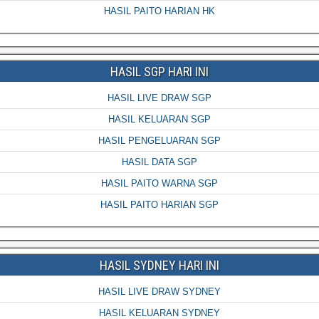
HASIL PAITO HARIAN HK
HASIL SGP HARI INI
HASIL LIVE DRAW SGP
HASIL KELUARAN SGP
HASIL PENGELUARAN SGP
HASIL DATA SGP
HASIL PAITO WARNA SGP
HASIL PAITO HARIAN SGP
HASIL SYDNEY HARI INI
HASIL LIVE DRAW SYDNEY
HASIL KELUARAN SYDNEY