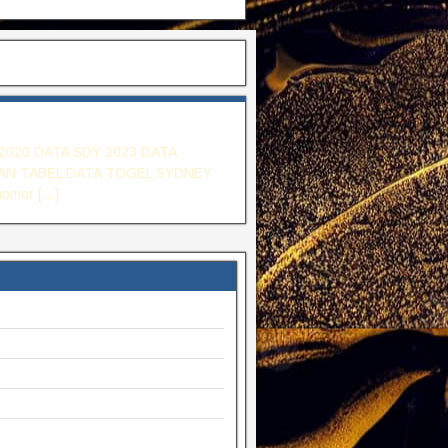
2020 DATA SDY 2023 DATA
AN TABEL DATA TOGEL SYDNEY
nomor […]