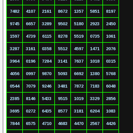
7482
4107
2161
8672
1357
5851
8197
9745
6657
3289
9502
5180
2923
2450
1597
4739
6115
8278
5519
0735
1061
3287
3161
0358
5512
4597
1471
2076
3964
0196
7284
3141
7637
1018
0315
4056
0997
9870
5093
6692
1380
5768
0544
7079
9246
3481
7872
7183
6048
2385
8146
5433
9515
1019
3329
2856
3695
0272
6435
8577
3181
6204
1083
7844
6575
4710
4683
4470
2567
4426