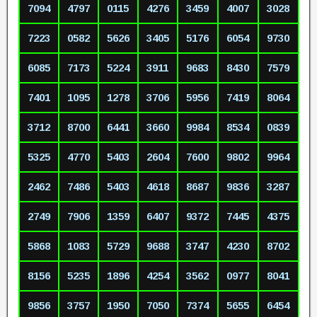
7094
4797
0115
4276
3459
4007
3028
7223
0582
5626
3405
5176
6054
9730
6085
7173
5224
3911
9683
8430
7579
7401
1095
1278
3706
5956
7419
8064
3712
8700
6441
3660
9984
8534
0839
5325
4770
5403
2604
7600
9802
9964
2462
7486
5403
4618
8687
9836
3287
2749
7906
1359
6407
9372
7445
4375
5868
1083
5729
9688
3747
4230
8702
8156
5235
1896
4254
3562
0977
8041
9856
3757
1950
7050
7374
5655
6454