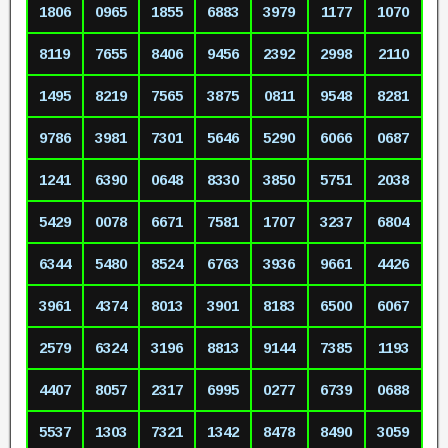
1806
0965
1855
6883
3979
1177
1070
8119
7655
8406
9456
2392
2998
2110
1495
8219
7565
3875
0811
9548
8281
9786
3981
7301
5646
5290
6066
0687
1241
6390
0648
8330
3850
5751
2038
5429
0078
6671
7581
1707
3237
6804
6344
5480
8524
6763
3936
9661
4426
3961
4374
8013
3901
8183
6500
6067
2579
6324
3196
8813
9144
7385
1193
4407
8057
2317
6995
0277
6739
0688
5537
1303
7321
1342
8478
8490
3059