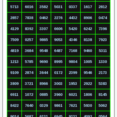
5713
6016
3582
5031
0337
1617
2812
2857
7838
0462
2276
4432
8906
0474
4129
8392
3307
6606
5420
6242
7396
7509
0257
9865
9053
4346
8138
7923
4819
3684
9548
6487
7168
9460
5311
1213
5785
9690
8995
9804
1005
1330
9109
2874
3644
0172
2399
9546
2173
3809
3721
8966
3003
1953
2922
5383
6911
1072
0885
3960
6021
1806
8145
8422
7640
0329
9861
7621
5930
5062
9014
5687
6131
6945
9131
4092
0564