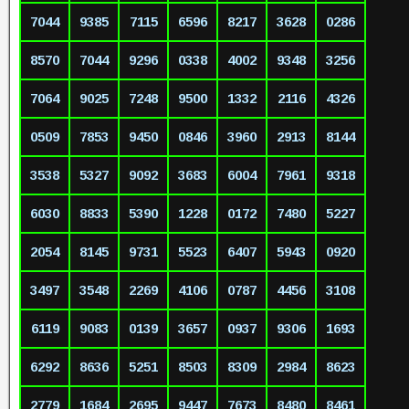
7044
9385
7115
6596
8217
3628
0286
8570
7044
9296
0338
4002
9348
3256
7064
9025
7248
9500
1332
2116
4326
0509
7853
9450
0846
3960
2913
8144
3538
5327
9092
3683
6004
7961
9318
6030
8833
5390
1228
0172
7480
5227
2054
8145
9731
5523
6407
5943
0920
3497
3548
2269
4106
0787
4456
3108
6119
9083
0139
3657
0937
9306
1693
6292
8636
5251
8503
8309
2984
8623
2779
1684
2695
9447
7673
8480
8461