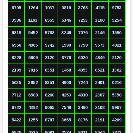
8705
1264
1037
0816
3768
4115
9753
3586
1193
8555
6346
7253
3100
5254
6819
5452
5788
3246
7076
2146
1590
6566
4965
9742
1590
7759
9573
4821
8228
6609
2120
8776
6020
4849
2120
2199
7016
8351
1468
4053
8521
1362
5635
3952
8351
4900
7244
2401
0216
7712
6508
8260
4253
4930
2387
5350
8722
4392
9065
7549
3490
2108
9967
5422
1255
8787
3665
8176
2191
4209
6876
4536
9691
2524
9031
8644
7873