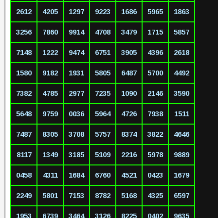
2612
4205
1297
9223
1686
5965
1863
3256
7860
9914
4708
3479
1715
5857
7148
1222
9474
6751
3905
4396
2618
1580
9182
1931
5805
6487
5700
4492
7382
4785
2977
7235
1090
2146
3590
5648
9759
0036
5964
4726
7938
1511
7487
8305
3708
5757
8374
3822
4646
8117
1349
3185
5109
2216
5978
9889
0458
4311
1684
6760
4521
0423
1679
2249
5801
7153
8782
5168
4325
6597
1953
6739
3464
3126
8225
0402
9635