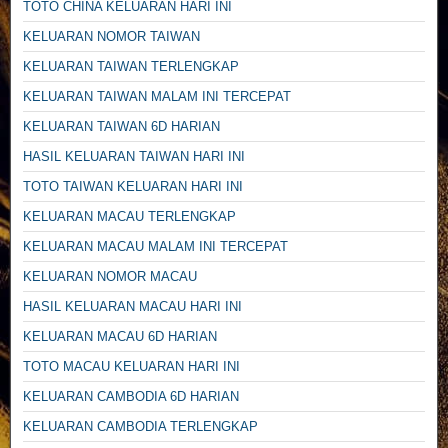
TOTO CHINA KELUARAN HARI INI
KELUARAN NOMOR TAIWAN
KELUARAN TAIWAN TERLENGKAP
KELUARAN TAIWAN MALAM INI TERCEPAT
KELUARAN TAIWAN 6D HARIAN
HASIL KELUARAN TAIWAN HARI INI
TOTO TAIWAN KELUARAN HARI INI
KELUARAN MACAU TERLENGKAP
KELUARAN MACAU MALAM INI TERCEPAT
KELUARAN NOMOR MACAU
HASIL KELUARAN MACAU HARI INI
KELUARAN MACAU 6D HARIAN
TOTO MACAU KELUARAN HARI INI
KELUARAN CAMBODIA 6D HARIAN
KELUARAN CAMBODIA TERLENGKAP