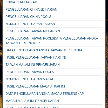
CHINA TERLENGKAP
PENGELUARAN CHINA 6D HARIAN
PENGELUARAN CHINA POOLS
NOMOR PENGELUARAN TAIWAN
PENGELUARAN TAIWAN 6D HARIAN
PENGELUARAN TAIWAN POOLSDATA PENGELUARAN ANGKA
TAIWAN TERLENGKAP
DATA PENGELUARAN ANGKA TAIWAN TERLENGKAP
HASIL PENGELUARAN TAIWAN HARI INI
TAIWAN MALAM INI PENGELUARAN
PENGELUARAN TAIWAN POOLS
NOMOR PENGELUARAN MACAU
HASIL PENGELUARAN MACAU HARI INI
DATA PENGELUARAN ANGKA MACAU TERLENGKAP
MACAU MALAM INI PENGELUARAN