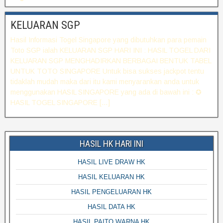
KELUARAN SGP
Hasil Informasi Togel Singapore yang dibutuhkan para pemain
Toto SGP ialah KELUARAN SGP HARI INI : HASIL TOGEL DARI
KELUARAN SGP MENGHADIRKAN BERBAGAI BENTUK TABEL
UNTUK TOTO SINGAPORE Untuk bisa sukses jackpot tentu
tidaklah mudah maka dari itu kami menyarankan anda untuk
menggunakan HASIL SINGAPORE yang ada di bawah ini : ✪
HASIL TOGEL SINGAPORE […]
HASIL HK HARI INI
HASIL LIVE DRAW HK
HASIL KELUARAN HK
HASIL PENGELUARAN HK
HASIL DATA HK
HASIL PAITO WARNA HK