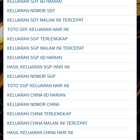
KELUARAN SDY 6D HARIAN
KELUARAN NOMOR SDY
KELUARAN SDY MALAM INI TERCEPAT
TOTO SDY KELUARAN HARI INI
KELUARAN SGP TERLENGKAP
KELUARAN SGP MALAM INI TERCEPAT
KELUARAN SGP 6D HARIAN
HASIL KELUARAN SGP HARI INI
KELUARAN NOMOR SGP
TOTO SGP KELUARAN HARI INI
KELUARAN CHINA 6D HARIAN
KELUARAN NOMOR CHINA
KELUARAN CHINA TERLENGKAP
KELUARAN CHINA MALAM INI TERCEPAT
HASIL KELUARAN CHINA HARI INI