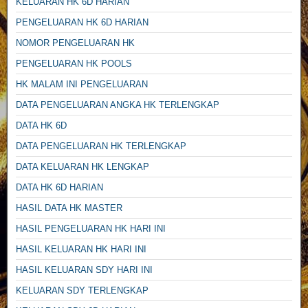
KELUARAN HK 6D HARIAN
PENGELUARAN HK 6D HARIAN
NOMOR PENGELUARAN HK
PENGELUARAN HK POOLS
HK MALAM INI PENGELUARAN
DATA PENGELUARAN ANGKA HK TERLENGKAP
DATA HK 6D
DATA PENGELUARAN HK TERLENGKAP
DATA KELUARAN HK LENGKAP
DATA HK 6D HARIAN
HASIL DATA HK MASTER
HASIL PENGELUARAN HK HARI INI
HASIL KELUARAN HK HARI INI
HASIL KELUARAN SDY HARI INI
KELUARAN SDY TERLENGKAP