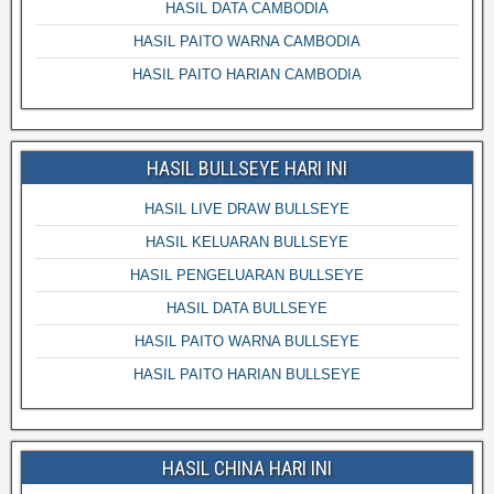
HASIL DATA CAMBODIA
HASIL PAITO WARNA CAMBODIA
HASIL PAITO HARIAN CAMBODIA
HASIL BULLSEYE HARI INI
HASIL LIVE DRAW BULLSEYE
HASIL KELUARAN BULLSEYE
HASIL PENGELUARAN BULLSEYE
HASIL DATA BULLSEYE
HASIL PAITO WARNA BULLSEYE
HASIL PAITO HARIAN BULLSEYE
HASIL CHINA HARI INI