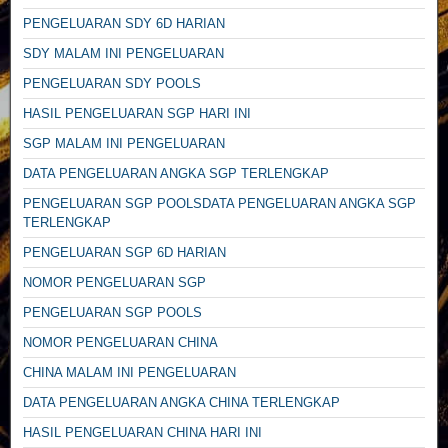
PENGELUARAN SDY 6D HARIAN
SDY MALAM INI PENGELUARAN
PENGELUARAN SDY POOLS
HASIL PENGELUARAN SGP HARI INI
SGP MALAM INI PENGELUARAN
DATA PENGELUARAN ANGKA SGP TERLENGKAP
PENGELUARAN SGP POOLSDATA PENGELUARAN ANGKA SGP
TERLENGKAP
PENGELUARAN SGP 6D HARIAN
NOMOR PENGELUARAN SGP
PENGELUARAN SGP POOLS
NOMOR PENGELUARAN CHINA
CHINA MALAM INI PENGELUARAN
DATA PENGELUARAN ANGKA CHINA TERLENGKAP
HASIL PENGELUARAN CHINA HARI INI