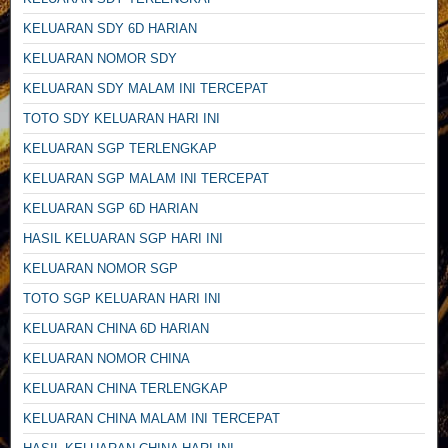
KELUARAN SDY 6D HARIAN
KELUARAN NOMOR SDY
KELUARAN SDY MALAM INI TERCEPAT
TOTO SDY KELUARAN HARI INI
KELUARAN SGP TERLENGKAP
KELUARAN SGP MALAM INI TERCEPAT
KELUARAN SGP 6D HARIAN
HASIL KELUARAN SGP HARI INI
KELUARAN NOMOR SGP
TOTO SGP KELUARAN HARI INI
KELUARAN CHINA 6D HARIAN
KELUARAN NOMOR CHINA
KELUARAN CHINA TERLENGKAP
KELUARAN CHINA MALAM INI TERCEPAT