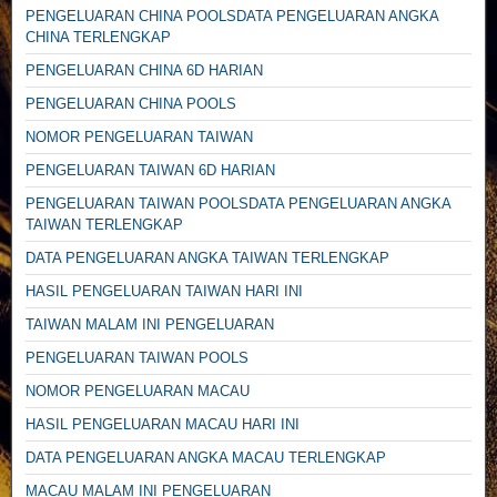
PENGELUARAN CHINA POOLSDATA PENGELUARAN ANGKA
CHINA TERLENGKAP
PENGELUARAN CHINA 6D HARIAN
PENGELUARAN CHINA POOLS
NOMOR PENGELUARAN TAIWAN
PENGELUARAN TAIWAN 6D HARIAN
PENGELUARAN TAIWAN POOLSDATA PENGELUARAN ANGKA
TAIWAN TERLENGKAP
DATA PENGELUARAN ANGKA TAIWAN TERLENGKAP
HASIL PENGELUARAN TAIWAN HARI INI
TAIWAN MALAM INI PENGELUARAN
PENGELUARAN TAIWAN POOLS
NOMOR PENGELUARAN MACAU
HASIL PENGELUARAN MACAU HARI INI
DATA PENGELUARAN ANGKA MACAU TERLENGKAP
MACAU MALAM INI PENGELUARAN