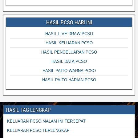
HASIL PCSO HARI INI
HASIL LIVE DRAW PCSO
HASIL KELUARAN PCSO
HASIL PENGELUARAN PCSO
HASIL DATA PCSO
HASIL PAITO WARNA PCSO
HASIL PAITO HARIAN PCSO
HASIL TAG LENGKAP
KELUARAN PCSO MALAM INI TERCEPAT
KELUARAN PCSO TERLENGKAP