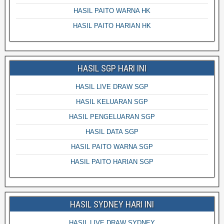
HASIL PAITO WARNA HK
HASIL PAITO HARIAN HK
HASIL SGP HARI INI
HASIL LIVE DRAW SGP
HASIL KELUARAN SGP
HASIL PENGELUARAN SGP
HASIL DATA SGP
HASIL PAITO WARNA SGP
HASIL PAITO HARIAN SGP
HASIL SYDNEY HARI INI
HASIL LIVE DRAW SYDNEY