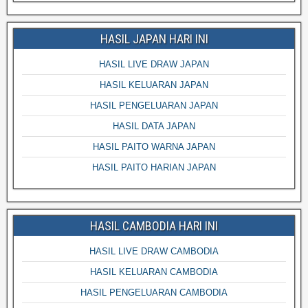
HASIL JAPAN HARI INI
HASIL LIVE DRAW JAPAN
HASIL KELUARAN JAPAN
HASIL PENGELUARAN JAPAN
HASIL DATA JAPAN
HASIL PAITO WARNA JAPAN
HASIL PAITO HARIAN JAPAN
HASIL CAMBODIA HARI INI
HASIL LIVE DRAW CAMBODIA
HASIL KELUARAN CAMBODIA
HASIL PENGELUARAN CAMBODIA