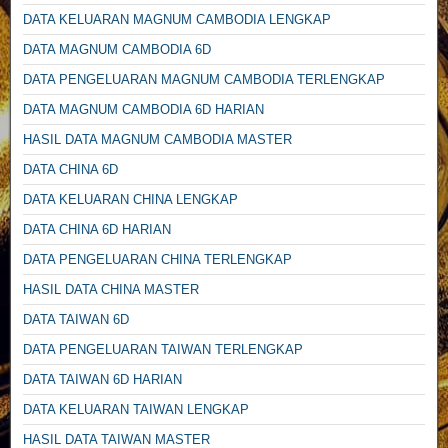
DATA KELUARAN MAGNUM CAMBODIA LENGKAP
DATA MAGNUM CAMBODIA 6D
DATA PENGELUARAN MAGNUM CAMBODIA TERLENGKAP
DATA MAGNUM CAMBODIA 6D HARIAN
HASIL DATA MAGNUM CAMBODIA MASTER
DATA CHINA 6D
DATA KELUARAN CHINA LENGKAP
DATA CHINA 6D HARIAN
DATA PENGELUARAN CHINA TERLENGKAP
HASIL DATA CHINA MASTER
DATA TAIWAN 6D
DATA PENGELUARAN TAIWAN TERLENGKAP
DATA TAIWAN 6D HARIAN
DATA KELUARAN TAIWAN LENGKAP
HASIL DATA TAIWAN MASTER