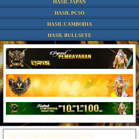
HASIL JAPAN
HASIL PCSO
HASIL CAMBODIA
HASIL BULLSEYE
Tag:
KELUARAN NOMOR BULLSEYE