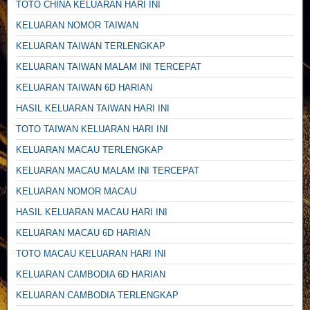
TOTO CHINA KELUARAN HARI INI
KELUARAN NOMOR TAIWAN
KELUARAN TAIWAN TERLENGKAP
KELUARAN TAIWAN MALAM INI TERCEPAT
KELUARAN TAIWAN 6D HARIAN
HASIL KELUARAN TAIWAN HARI INI
TOTO TAIWAN KELUARAN HARI INI
KELUARAN MACAU TERLENGKAP
KELUARAN MACAU MALAM INI TERCEPAT
KELUARAN NOMOR MACAU
HASIL KELUARAN MACAU HARI INI
KELUARAN MACAU 6D HARIAN
TOTO MACAU KELUARAN HARI INI
KELUARAN CAMBODIA 6D HARIAN
KELUARAN CAMBODIA TERLENGKAP