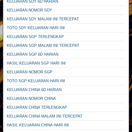
KELUARAN SDY 6D HARIAN
KELUARAN NOMOR SDY
KELUARAN SDY MALAM INI TERCEPAT
TOTO SDY KELUARAN HARI INI
KELUARAN SGP TERLENGKAP
KELUARAN SGP MALAM INI TERCEPAT
KELUARAN SGP 6D HARIAN
HASIL KELUARAN SGP HARI INI
KELUARAN NOMOR SGP
TOTO SGP KELUARAN HARI INI
KELUARAN CHINA 6D HARIAN
KELUARAN NOMOR CHINA
KELUARAN CHINA TERLENGKAP
KELUARAN CHINA MALAM INI TERCEPAT
HASIL KELUARAN CHINA HARI INI