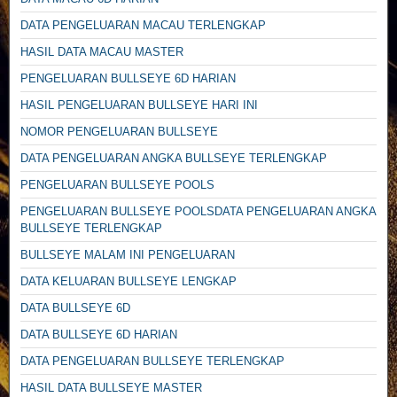
DATA PENGELUARAN MACAU TERLENGKAP
HASIL DATA MACAU MASTER
PENGELUARAN BULLSEYE 6D HARIAN
HASIL PENGELUARAN BULLSEYE HARI INI
NOMOR PENGELUARAN BULLSEYE
DATA PENGELUARAN ANGKA BULLSEYE TERLENGKAP
PENGELUARAN BULLSEYE POOLS
PENGELUARAN BULLSEYE POOLSDATA PENGELUARAN ANGKA
BULLSEYE TERLENGKAP
BULLSEYE MALAM INI PENGELUARAN
DATA KELUARAN BULLSEYE LENGKAP
DATA BULLSEYE 6D
DATA BULLSEYE 6D HARIAN
DATA PENGELUARAN BULLSEYE TERLENGKAP
HASIL DATA BULLSEYE MASTER