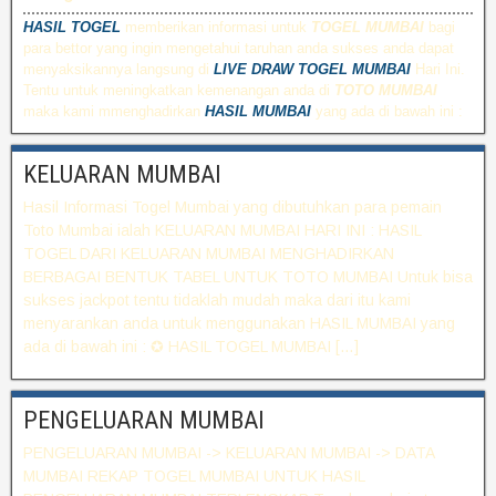
HASIL TOGEL
memberikan informasi untuk
TOGEL MUMBAI
bagi
para bettor yang ingin mengetahui taruhan anda sukses anda dapat
menyaksikannya langsung di
LIVE DRAW TOGEL MUMBAI
Hari Ini.
Tentu untuk meningkatkan kemenangan anda di
TOTO MUMBAI
maka kami mmenghadirkan
HASIL MUMBAI
yang ada di bawah ini :
KELUARAN MUMBAI
Hasil Informasi Togel Mumbai yang dibutuhkan para pemain
Toto Mumbai ialah KELUARAN MUMBAI HARI INI : HASIL
TOGEL DARI KELUARAN MUMBAI MENGHADIRKAN
BERBAGAI BENTUK TABEL UNTUK TOTO MUMBAI Untuk bisa
sukses jackpot tentu tidaklah mudah maka dari itu kami
menyarankan anda untuk menggunakan HASIL MUMBAI yang
ada di bawah ini : ✪ HASIL TOGEL MUMBAI […]
PENGELUARAN MUMBAI
PENGELUARAN MUMBAI -> KELUARAN MUMBAI -> DATA
MUMBAI REKAP TOGEL MUMBAI UNTUK HASIL