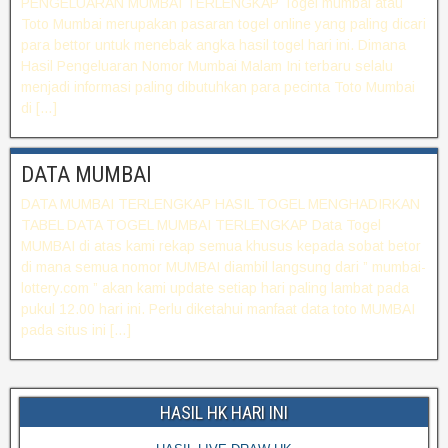
PENGELUARAN MUMBAI TERLENGKAP Togel mumbai atau
Toto Mumbai merupakan pasaran togel online yang paling dicari
para bettor untuk menebak angka hasil togel hari ini. Dimana
Hasil Pengeluaran Nomor Mumbai Malam Ini terbaru selalu
menjadi informasi paling dibutuhkan para pecinta Toto Mumbai
di […]
DATA MUMBAI
DATA MUMBAI TERLENGKAP HASIL TOGEL MENGHADIRKAN
TABEL DATA TOGEL MUMBAI TERLENGKAP Data Togel
MUMBAI di atas kami rekap semua khusus kepada sobat betor
di mana semua nomor MUMBAI diambil langsung dari ” mumbai-
lottery.com ” akan kami update setiap hari paling lambat pada
pukul 12.00 hari ini. Perlu diketahui manfaat data toto MUMBAI
pada situs ini […]
HASIL HK HARI INI