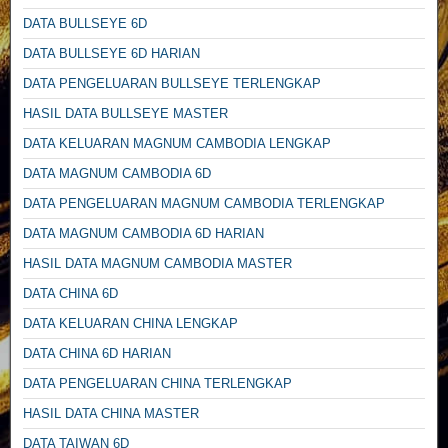
DATA BULLSEYE 6D
DATA BULLSEYE 6D HARIAN
DATA PENGELUARAN BULLSEYE TERLENGKAP
HASIL DATA BULLSEYE MASTER
DATA KELUARAN MAGNUM CAMBODIA LENGKAP
DATA MAGNUM CAMBODIA 6D
DATA PENGELUARAN MAGNUM CAMBODIA TERLENGKAP
DATA MAGNUM CAMBODIA 6D HARIAN
HASIL DATA MAGNUM CAMBODIA MASTER
DATA CHINA 6D
DATA KELUARAN CHINA LENGKAP
DATA CHINA 6D HARIAN
DATA PENGELUARAN CHINA TERLENGKAP
HASIL DATA CHINA MASTER
DATA TAIWAN 6D