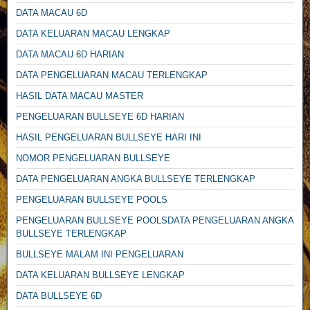
DATA MACAU 6D
DATA KELUARAN MACAU LENGKAP
DATA MACAU 6D HARIAN
DATA PENGELUARAN MACAU TERLENGKAP
HASIL DATA MACAU MASTER
PENGELUARAN BULLSEYE 6D HARIAN
HASIL PENGELUARAN BULLSEYE HARI INI
NOMOR PENGELUARAN BULLSEYE
DATA PENGELUARAN ANGKA BULLSEYE TERLENGKAP
PENGELUARAN BULLSEYE POOLS
PENGELUARAN BULLSEYE POOLSDATA PENGELUARAN ANGKA
BULLSEYE TERLENGKAP
BULLSEYE MALAM INI PENGELUARAN
DATA KELUARAN BULLSEYE LENGKAP
DATA BULLSEYE 6D