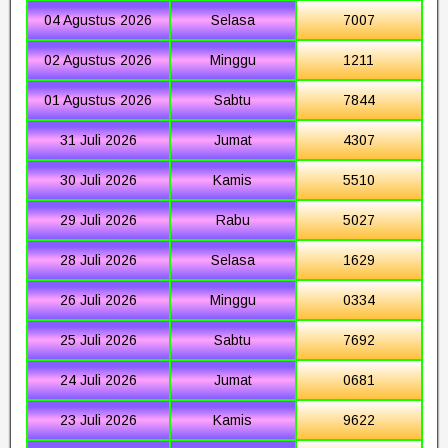
04 Agustus 2026
Selasa
7007
02 Agustus 2026
Minggu
1211
01 Agustus 2026
Sabtu
7844
31 Juli 2026
Jumat
4307
30 Juli 2026
Kamis
5510
29 Juli 2026
Rabu
5027
28 Juli 2026
Selasa
1629
26 Juli 2026
Minggu
0334
25 Juli 2026
Sabtu
7692
24 Juli 2026
Jumat
0681
23 Juli 2026
Kamis
9622