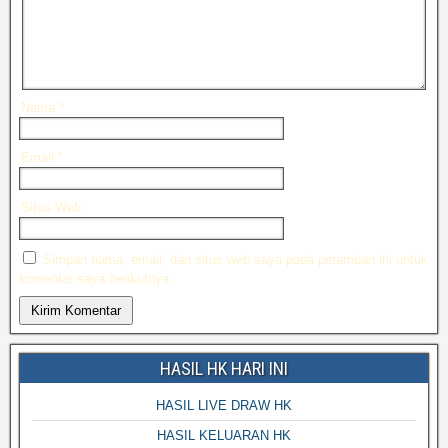
Nama
*
Email
*
Situs Web
Simpan nama, email, dan situs web saya pada peramban ini untuk
komentar saya berikutnya.
HASIL HK HARI INI
HASIL LIVE DRAW HK
HASIL KELUARAN HK