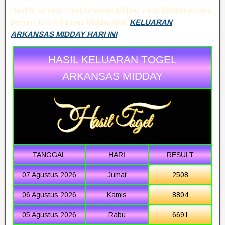
Hasil Informasi Togel Arkansas Midday yang dibutuhkan para
pemain Toto Arkansas Midday ialah
KELUARAN
ARKANSAS MIDDAY HARI INI
:
HASIL KELUARAN TOGEL
ARKANSAS MIDDAY
TANGGAL
HARI
RESULT
07 Agustus 2026
Jumat
2508
06 Agustus 2026
Kamis
8804
05 Agustus 2026
Rabu
6691