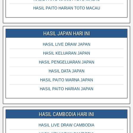
HASIL PAITO HARIAN TOTO MACAU
HASIL JAPAN HARI INI
HASIL LIVE DRAW JAPAN
HASIL KELUARAN JAPAN
HASIL PENGELUARAN JAPAN
HASIL DATA JAPAN
HASIL PAITO WARNA JAPAN
HASIL PAITO HARIAN JAPAN
HASIL CAMBODIA HARI INI
HASIL LIVE DRAW CAMBODIA