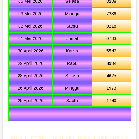
05 Mei 2026
Selasa
3238
03 Mei 2026
Minggu
7236
02 Mei 2026
Sabtu
9218
01 Mei 2026
Jumat
0783
30 April 2026
Kamis
5542
29 April 2026
Rabu
4984
28 April 2026
Selasa
4625
26 April 2026
Minggu
1973
25 April 2026
Sabtu
1740
HASIL TOGEL DARI KELUARAN ARKANSAS