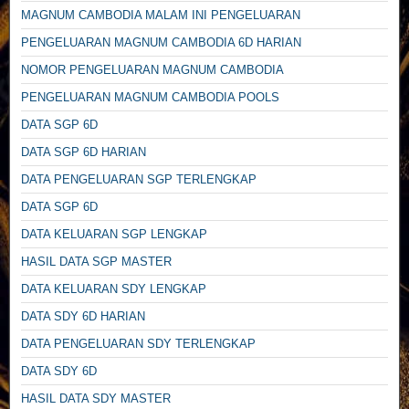
MAGNUM CAMBODIA MALAM INI PENGELUARAN
PENGELUARAN MAGNUM CAMBODIA 6D HARIAN
NOMOR PENGELUARAN MAGNUM CAMBODIA
PENGELUARAN MAGNUM CAMBODIA POOLS
DATA SGP 6D
DATA SGP 6D HARIAN
DATA PENGELUARAN SGP TERLENGKAP
DATA SGP 6D
DATA KELUARAN SGP LENGKAP
HASIL DATA SGP MASTER
DATA KELUARAN SDY LENGKAP
DATA SDY 6D HARIAN
DATA PENGELUARAN SDY TERLENGKAP
DATA SDY 6D
HASIL DATA SDY MASTER