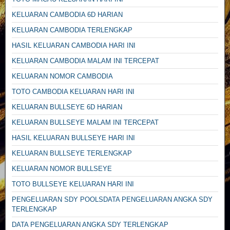
KELUARAN CAMBODIA 6D HARIAN
KELUARAN CAMBODIA TERLENGKAP
HASIL KELUARAN CAMBODIA HARI INI
KELUARAN CAMBODIA MALAM INI TERCEPAT
KELUARAN NOMOR CAMBODIA
TOTO CAMBODIA KELUARAN HARI INI
KELUARAN BULLSEYE 6D HARIAN
KELUARAN BULLSEYE MALAM INI TERCEPAT
HASIL KELUARAN BULLSEYE HARI INI
KELUARAN BULLSEYE TERLENGKAP
KELUARAN NOMOR BULLSEYE
TOTO BULLSEYE KELUARAN HARI INI
PENGELUARAN SDY POOLSDATA PENGELUARAN ANGKA SDY
TERLENGKAP
DATA PENGELUARAN ANGKA SDY TERLENGKAP