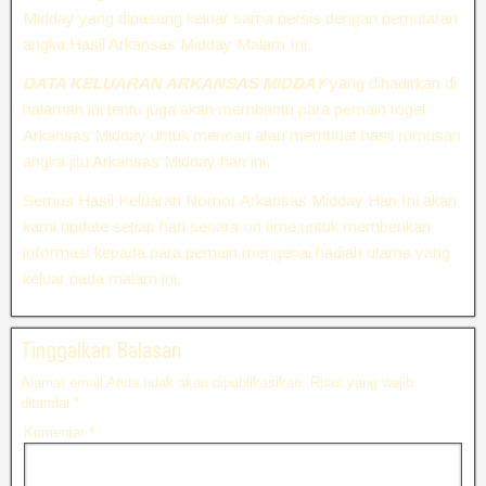
Midday yang dipasang keluar sama persis dengan pemutaran
angka Hasil Arkansas Midday Malam Ini.
DATA KELUARAN ARKANSAS MIDDAY
yang dihadirkan di
halaman ini tentu juga akan membantu para pemain togel
Arkansas Midday untuk mencari atau membuat hasil rumusan
angka jitu Arkansas Midday hari ini.
Semua Hasil Keluaran Nomor Arkansas Midday Hari Ini akan
kami update setiap hari secara on time untuk memberikan
informasi kepada para pemain mengenai hadiah utama yang
keluar pada malam ini.
Tinggalkan Balasan
Alamat email Anda tidak akan dipublikasikan.
Ruas yang wajib
ditandai
*
Komentar
*