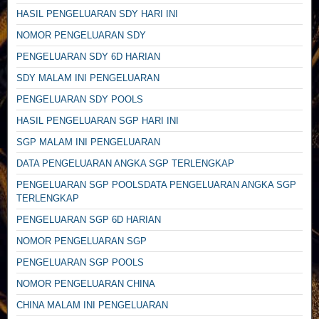
HASIL PENGELUARAN SDY HARI INI
NOMOR PENGELUARAN SDY
PENGELUARAN SDY 6D HARIAN
SDY MALAM INI PENGELUARAN
PENGELUARAN SDY POOLS
HASIL PENGELUARAN SGP HARI INI
SGP MALAM INI PENGELUARAN
DATA PENGELUARAN ANGKA SGP TERLENGKAP
PENGELUARAN SGP POOLSDATA PENGELUARAN ANGKA SGP
TERLENGKAP
PENGELUARAN SGP 6D HARIAN
NOMOR PENGELUARAN SGP
PENGELUARAN SGP POOLS
NOMOR PENGELUARAN CHINA
CHINA MALAM INI PENGELUARAN