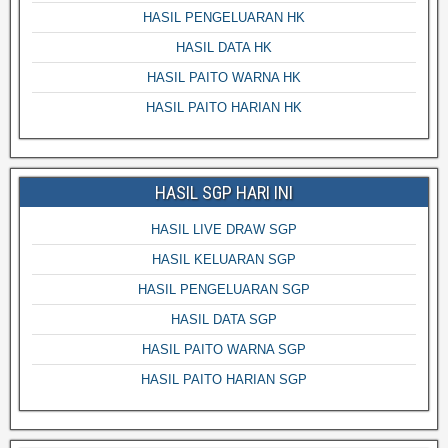
HASIL PENGELUARAN HK
HASIL DATA HK
HASIL PAITO WARNA HK
HASIL PAITO HARIAN HK
HASIL SGP HARI INI
HASIL LIVE DRAW SGP
HASIL KELUARAN SGP
HASIL PENGELUARAN SGP
HASIL DATA SGP
HASIL PAITO WARNA SGP
HASIL PAITO HARIAN SGP