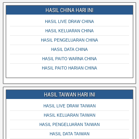
HASIL CHINA HARI INI
HASIL LIVE DRAW CHINA
HASIL KELUARAN CHINA
HASIL PENGELUARAN CHINA
HASIL DATA CHINA
HASIL PAITO WARNA CHINA
HASIL PAITO HARIAN CHINA
HASIL TAIWAN HARI INI
HASIL LIVE DRAW TAIWAN
HASIL KELUARAN TAIWAN
HASIL PENGELUARAN TAIWAN
HASIL DATA TAIWAN