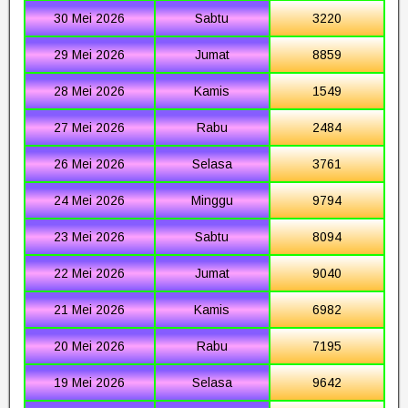
30 Mei 2026
Sabtu
3220
29 Mei 2026
Jumat
8859
28 Mei 2026
Kamis
1549
27 Mei 2026
Rabu
2484
26 Mei 2026
Selasa
3761
24 Mei 2026
Minggu
9794
23 Mei 2026
Sabtu
8094
22 Mei 2026
Jumat
9040
21 Mei 2026
Kamis
6982
20 Mei 2026
Rabu
7195
19 Mei 2026
Selasa
9642