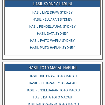
HASIL SYDNEY HARI INI
HASIL LIVE DRAW SYDNEY
HASIL KELUARAN SYDNEY
HASIL PENGELUARAN SYDNEY
HASIL DATA SYDNEY
HASIL PAITO WARNA SYDNEY
HASIL PAITO HARIAN SYDNEY
HASIL TOTO MACAU HARI INI
HASIL LIVE DRAW TOTO MACAU
HASIL KELUARAN TOTO MACAU
HASIL PENGELUARAN TOTO MACAU
HASIL DATA TOTO MACAU
HASIL PAITO WARNA TOTO MACAU