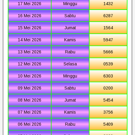
17 Mei 2026
Minggu
1432
16 Mei 2026
Sabtu
6287
15 Mei 2026
Jumat
1564
14 Mei 2026
Kamis
5947
13 Mei 2026
Rabu
5666
12 Mei 2026
Selasa
0539
10 Mei 2026
Minggu
6303
09 Mei 2026
Sabtu
0200
08 Mei 2026
Jumat
5454
07 Mei 2026
Kamis
3756
06 Mei 2026
Rabu
5409