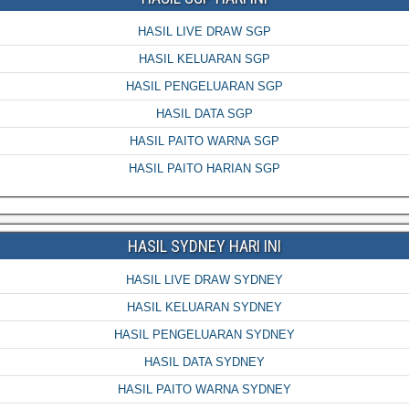
HASIL LIVE DRAW SGP
HASIL KELUARAN SGP
HASIL PENGELUARAN SGP
HASIL DATA SGP
HASIL PAITO WARNA SGP
HASIL PAITO HARIAN SGP
HASIL SYDNEY HARI INI
HASIL LIVE DRAW SYDNEY
HASIL KELUARAN SYDNEY
HASIL PENGELUARAN SYDNEY
HASIL DATA SYDNEY
HASIL PAITO WARNA SYDNEY