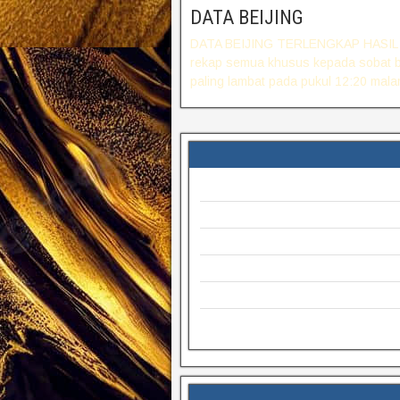
DATA BEIJING
DATA BEIJING TERLENGKAP HASIL 
rekap semua khusus kepada sobat bet
paling lambat pada pukul 12:20 malam