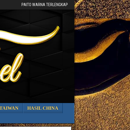
PAITO WARNA TERLENGKAP
 TAIWAN
HASIL CHINA