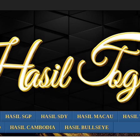
HASIL SGP
HASIL SDY
HASIL MACAU
HASIL
O
HASIL CAMBODIA
HASIL BULLSEYE