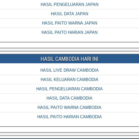
HASIL PENGELUARAN JAPAN
HASIL DATA JAPAN
HASIL PAITO WARNA JAPAN
HASIL PAITO HARIAN JAPAN
HASIL CAMBODIA HARI INI
HASIL LIVE DRAW CAMBODIA
HASIL KELUARAN CAMBODIA
HASIL PENGELUARAN CAMBODIA
HASIL DATA CAMBODIA
HASIL PAITO WARNA CAMBODIA
HASIL PAITO HARIAN CAMBODIA