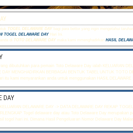
DAY
ntuk
TOGEL DELAWARE DAY
bagi para bettor yang ingin mengetahui taruh
AW TOGEL DELAWARE DAY
Hari Ini.
 anda di
TOTO DELAWARE DAY
maka kami mmenghadirkan
HASIL DELAW
Y
y yang dibutuhkan para pemain Toto Delaware Day ialah KELUARAN D
 DAY MENGHADIRKAN BERBAGAI BENTUK TABEL UNTUK TOTO DEL
 dari itu kami menyarankan anda untuk menggunakan HASIL DELAWARE
E DAY
KELUARAN DELAWARE DAY -> DATA DELAWARE DAY REKAP TOGEL
KAP Togel delaware day atau Toto Delaware Day merupakan pasara
il togel hari ini. Dimana Hasil Pengeluaran Nomor Delaware Day Malam 