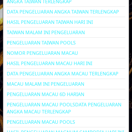
ANGKA TAIWAN TERLENGKAP
DATA PENGELUARAN ANGKA TAIWAN TERLENGKAP
HASIL PENGELUARAN TAIWAN HARI INI
TAIWAN MALAM INI PENGELUARAN
PENGELUARAN TAIWAN POOLS
NOMOR PENGELUARAN MACAU
HASIL PENGELUARAN MACAU HARI INI
DATA PENGELUARAN ANGKA MACAU TERLENGKAP
MACAU MALAM INI PENGELUARAN
PENGELUARAN MACAU 6D HARIAN
PENGELUARAN MACAU POOLSDATA PENGELUARAN
ANGKA MACAU TERLENGKAP
PENGELUARAN MACAU POOLS