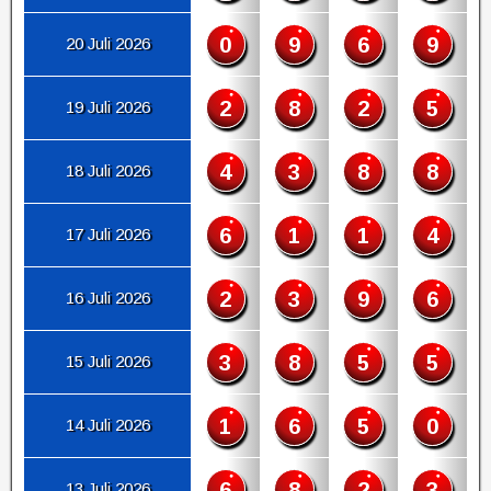
0
9
6
9
20 Juli 2026
2
8
2
5
19 Juli 2026
4
3
8
8
18 Juli 2026
6
1
1
4
17 Juli 2026
2
3
9
6
16 Juli 2026
3
8
5
5
15 Juli 2026
1
6
5
0
14 Juli 2026
6
8
2
3
13 Juli 2026