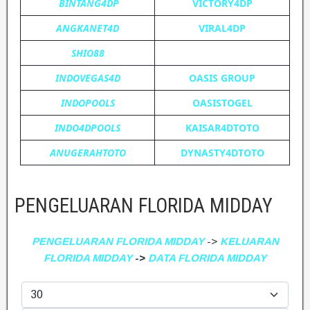
BINTANG4DP
VICTORY4DP
ANGKANET4D
VIRAL4DP
SHIO88
INDOVEGAS4D
OASIS GROUP
INDOPOOLS
OASISTOGEL
INDO4DPOOLS
KAISAR4DTOTO
ANUGERAHTOTO
DYNASTY4DTOTO
PENGELUARAN FLORIDA MIDDAY
PENGELUARAN FLORIDA MIDDAY
->
KELUARAN
FLORIDA MIDDAY
->
DATA FLORIDA MIDDAY