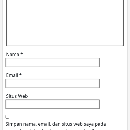
Nama
*
Email
*
Situs Web
Simpan nama, email, dan situs web saya pada