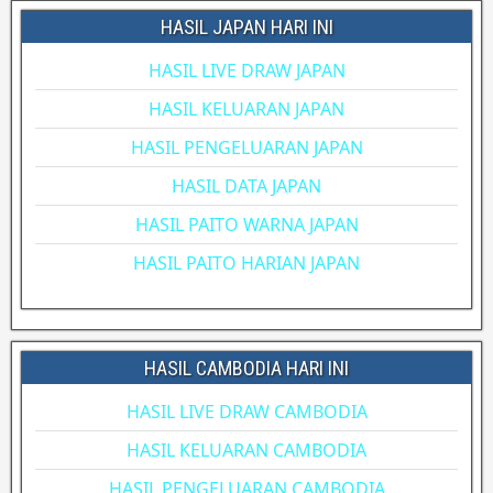
HASIL JAPAN HARI INI
HASIL LIVE DRAW JAPAN
HASIL KELUARAN JAPAN
HASIL PENGELUARAN JAPAN
HASIL DATA JAPAN
HASIL PAITO WARNA JAPAN
HASIL PAITO HARIAN JAPAN
HASIL CAMBODIA HARI INI
HASIL LIVE DRAW CAMBODIA
HASIL KELUARAN CAMBODIA
HASIL PENGELUARAN CAMBODIA