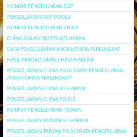
NOMOR PENGELUARAN SGP
PENGELUARAN SGP POOLS
NOMOR PENGELUARAN CHINA
CHINA MALAM INI PENGELUARAN
DATA PENGELUARAN ANGKA CHINA TERLENGKAP
HASIL PENGELUARAN CHINA HARI INI
PENGELUARAN CHINA POOLSDATA PENGELUARAN
ANGKA CHINA TERLENGKAP
PENGELUARAN CHINA 6D HARIAN
PENGELUARAN CHINA POOLS
NOMOR PENGELUARAN TAIWAN
PENGELUARAN TAIWAN 6D HARIAN
PENGELUARAN TAIWAN POOLSDATA PENGELUARAN