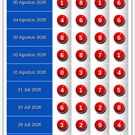
1
8
1
6
05 Agustus 2026
4
6
9
6
04 Agustus 2026
8
5
8
6
03 Agustus 2026
6
8
7
1
02 Agustus 2026
0
3
3
4
01 Agustus 2026
4
1
7
5
31 Juli 2026
6
1
2
8
30 Juli 2026
3
2
9
4
29 Juli 2026