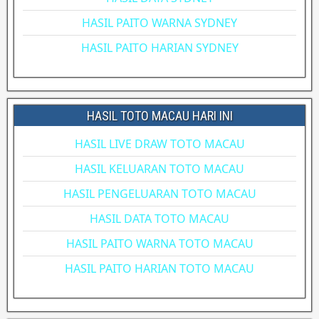
HASIL PAITO WARNA SYDNEY
HASIL PAITO HARIAN SYDNEY
HASIL TOTO MACAU HARI INI
HASIL LIVE DRAW TOTO MACAU
HASIL KELUARAN TOTO MACAU
HASIL PENGELUARAN TOTO MACAU
HASIL DATA TOTO MACAU
HASIL PAITO WARNA TOTO MACAU
HASIL PAITO HARIAN TOTO MACAU