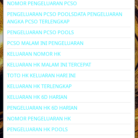
NOMOR PENGELUARAN PCSO
PENGELUARAN PCSO POOLSDATA PENGELUARAN
ANGKA PCSO TERLENGKAP
PENGELUARAN PCSO POOLS
PCSO MALAM INI PENGELUARAN
KELUARAN NOMOR HK
KELUARAN HK MALAM INI TERCEPAT
TOTO HK KELUARAN HARI INI
KELUARAN HK TERLENGKAP
KELUARAN HK 6D HARIAN
PENGELUARAN HK 6D HARIAN
NOMOR PENGELUARAN HK
PENGELUARAN HK POOLS