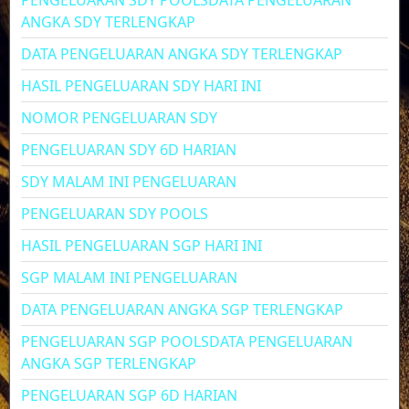
PENGELUARAN SDY POOLSDATA PENGELUARAN
ANGKA SDY TERLENGKAP
DATA PENGELUARAN ANGKA SDY TERLENGKAP
HASIL PENGELUARAN SDY HARI INI
NOMOR PENGELUARAN SDY
PENGELUARAN SDY 6D HARIAN
SDY MALAM INI PENGELUARAN
PENGELUARAN SDY POOLS
HASIL PENGELUARAN SGP HARI INI
SGP MALAM INI PENGELUARAN
DATA PENGELUARAN ANGKA SGP TERLENGKAP
PENGELUARAN SGP POOLSDATA PENGELUARAN
ANGKA SGP TERLENGKAP
PENGELUARAN SGP 6D HARIAN