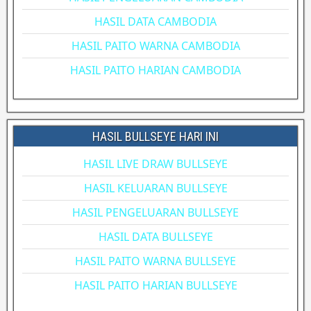
HASIL DATA CAMBODIA
HASIL PAITO WARNA CAMBODIA
HASIL PAITO HARIAN CAMBODIA
HASIL BULLSEYE HARI INI
HASIL LIVE DRAW BULLSEYE
HASIL KELUARAN BULLSEYE
HASIL PENGELUARAN BULLSEYE
HASIL DATA BULLSEYE
HASIL PAITO WARNA BULLSEYE
HASIL PAITO HARIAN BULLSEYE