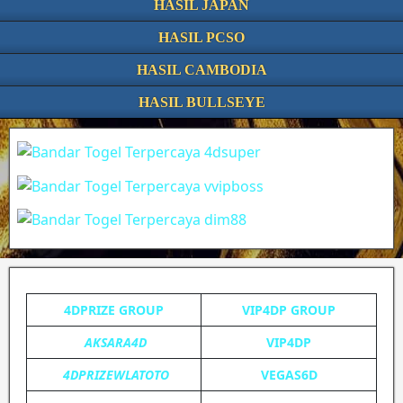
HASIL JAPAN
HASIL PCSO
HASIL CAMBODIA
HASIL BULLSEYE
4DPRIZE GROUP
VIP4DP GROUP
AKSARA4D
VIP4DP
4DPRIZEWLATOTO
VEGAS6D