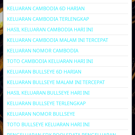
KELUARAN CAMBODIA 6D HARIAN
KELUARAN CAMBODIA TERLENGKAP
HASIL KELUARAN CAMBODIA HARI INI
KELUARAN CAMBODIA MALAM INI TERCEPAT
KELUARAN NOMOR CAMBODIA
TOTO CAMBODIA KELUARAN HARI INI
KELUARAN BULLSEYE 6D HARIAN
KELUARAN BULLSEYE MALAM INI TERCEPAT
HASIL KELUARAN BULLSEYE HARI INI
KELUARAN BULLSEYE TERLENGKAP
KELUARAN NOMOR BULLSEYE
TOTO BULLSEYE KELUARAN HARI INI