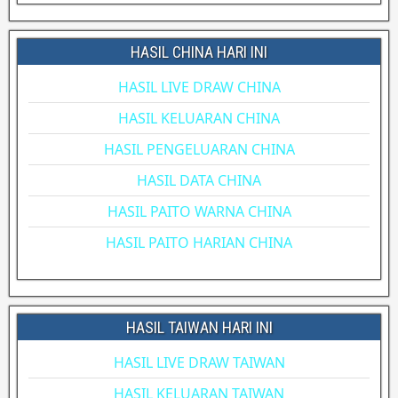
HASIL CHINA HARI INI
HASIL LIVE DRAW CHINA
HASIL KELUARAN CHINA
HASIL PENGELUARAN CHINA
HASIL DATA CHINA
HASIL PAITO WARNA CHINA
HASIL PAITO HARIAN CHINA
HASIL TAIWAN HARI INI
HASIL LIVE DRAW TAIWAN
HASIL KELUARAN TAIWAN