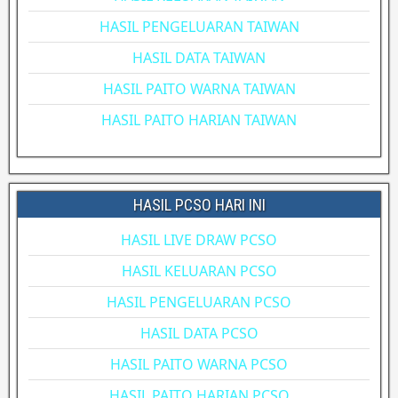
HASIL PENGELUARAN TAIWAN
HASIL DATA TAIWAN
HASIL PAITO WARNA TAIWAN
HASIL PAITO HARIAN TAIWAN
HASIL PCSO HARI INI
HASIL LIVE DRAW PCSO
HASIL KELUARAN PCSO
HASIL PENGELUARAN PCSO
HASIL DATA PCSO
HASIL PAITO WARNA PCSO
HASIL PAITO HARIAN PCSO