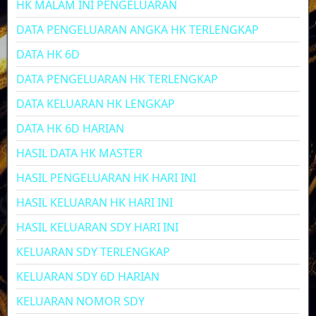
HK MALAM INI PENGELUARAN
DATA PENGELUARAN ANGKA HK TERLENGKAP
DATA HK 6D
DATA PENGELUARAN HK TERLENGKAP
DATA KELUARAN HK LENGKAP
DATA HK 6D HARIAN
HASIL DATA HK MASTER
HASIL PENGELUARAN HK HARI INI
HASIL KELUARAN HK HARI INI
HASIL KELUARAN SDY HARI INI
KELUARAN SDY TERLENGKAP
KELUARAN SDY 6D HARIAN
KELUARAN NOMOR SDY