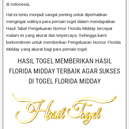
di Indonesia.
Hal ini tentu menjadi sangat penting untuk diperhatikan
mengingat sulitnya para pemain togel dalam mendapatkan
Hasil Tabel Pengeluaran Nomor Florida Midday tercepat
malam ini yang akurat dan terpercaya. Sehingga kami
berkomitmen untuk memberikan Pengeluaran Nomor Florida
Midday yang akurat bagi para pemain togel.
HASIL TOGEL MEMBERIKAN HASIL
FLORIDA MIDDAY TERBAIK AGAR SUKSES
DI TOGEL FLORIDA MIDDAY