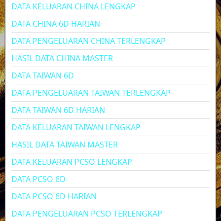
DATA KELUARAN CHINA LENGKAP
DATA CHINA 6D HARIAN
DATA PENGELUARAN CHINA TERLENGKAP
HASIL DATA CHINA MASTER
DATA TAIWAN 6D
DATA PENGELUARAN TAIWAN TERLENGKAP
DATA TAIWAN 6D HARIAN
DATA KELUARAN TAIWAN LENGKAP
HASIL DATA TAIWAN MASTER
DATA KELUARAN PCSO LENGKAP
DATA PCSO 6D
DATA PCSO 6D HARIAN
DATA PENGELUARAN PCSO TERLENGKAP