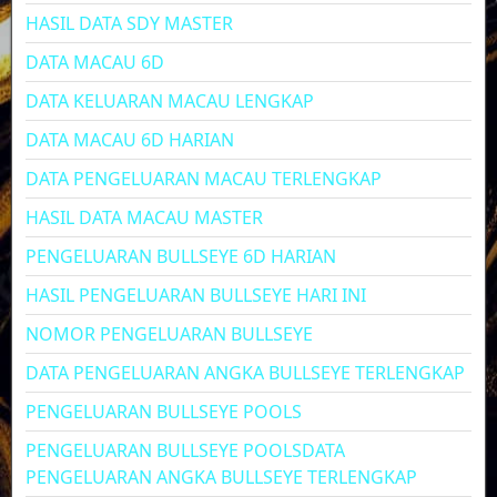
HASIL DATA SDY MASTER
DATA MACAU 6D
DATA KELUARAN MACAU LENGKAP
DATA MACAU 6D HARIAN
DATA PENGELUARAN MACAU TERLENGKAP
HASIL DATA MACAU MASTER
PENGELUARAN BULLSEYE 6D HARIAN
HASIL PENGELUARAN BULLSEYE HARI INI
NOMOR PENGELUARAN BULLSEYE
DATA PENGELUARAN ANGKA BULLSEYE TERLENGKAP
PENGELUARAN BULLSEYE POOLS
PENGELUARAN BULLSEYE POOLSDATA
PENGELUARAN ANGKA BULLSEYE TERLENGKAP