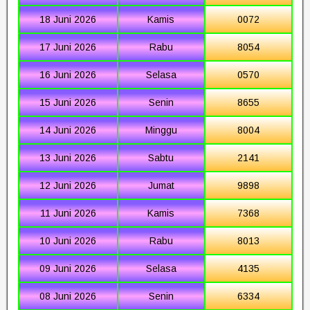
18 Juni 2026
Kamis
0072
17 Juni 2026
Rabu
8054
16 Juni 2026
Selasa
0570
15 Juni 2026
Senin
8655
14 Juni 2026
Minggu
8004
13 Juni 2026
Sabtu
2141
12 Juni 2026
Jumat
9898
11 Juni 2026
Kamis
7368
10 Juni 2026
Rabu
8013
09 Juni 2026
Selasa
4135
08 Juni 2026
Senin
6334