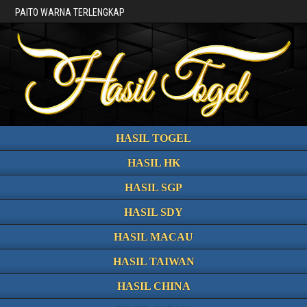
PAITO WARNA TERLENGKAP
HASIL TOGEL
HASIL HK
HASIL SGP
HASIL SDY
HASIL MACAU
HASIL TAIWAN
HASIL CHINA