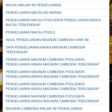
MACAU MALAM INI PENGELUARAN
PENGELUARAN MACAU 6D HARIAN
PENGELUARAN MACAU POOLSDATA PENGELUARAN ANGKA
MACAU TERLENGKAP
PENGELUARAN MACAU POOLS
HASIL PENGELUARAN MAGNUM CAMBODIA HARI INI
DATA PENGELUARAN ANGKA MAGNUM CAMBODIA
TERLENGKAP
PENGELUARAN MAGNUM CAMBODIA POOLSDATA
PENGELUARAN ANGKA MAGNUM CAMBODIA TERLENGKAP
PENGELUARAN MAGNUM CAMBODIA POOLSDATA
PENGELUARAN ANGKA MAGNUM CAMBODIA TERLENGKAP
PENGELUARAN MAGNUM CAMBODIA POOLSDATA
PENGELUARAN ANGKA MAGNUM CAMBODIA TERLENGKAP
PENGELUARAN MAGNUM CAMBODIA POOLSDATA
PENGELUARAN ANGKA MAGNUM CAMBODIA TERLENGKAP
MAGNUM CAMBODIA MALAM INI PENGELUARAN