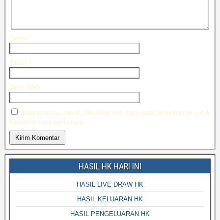
Nama
*
Email
*
Situs Web
Simpan nama, email, dan situs web saya pada peramban ini untuk
komentar saya berikutnya.
HASIL HK HARI INI
HASIL LIVE DRAW HK
HASIL KELUARAN HK
HASIL PENGELUARAN HK