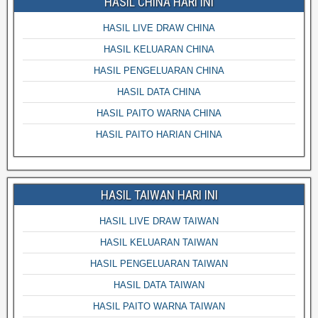
HASIL CHINA HARI INI
HASIL LIVE DRAW CHINA
HASIL KELUARAN CHINA
HASIL PENGELUARAN CHINA
HASIL DATA CHINA
HASIL PAITO WARNA CHINA
HASIL PAITO HARIAN CHINA
HASIL TAIWAN HARI INI
HASIL LIVE DRAW TAIWAN
HASIL KELUARAN TAIWAN
HASIL PENGELUARAN TAIWAN
HASIL DATA TAIWAN
HASIL PAITO WARNA TAIWAN