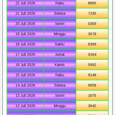
22 Juli 2026
Rabu
8895
21 Juli 2026
Selasa
7235
20 Juli 2026
Senin
0359
19 Juli 2026
Minggu
3078
18 Juli 2026
Sabtu
6399
17 Juli 2026
Jumat
0164
16 Juli 2026
Kamis
5992
15 Juli 2026
Rabu
9149
14 Juli 2026
Selasa
9058
13 Juli 2026
Senin
1675
12 Juli 2026
Minggu
3642