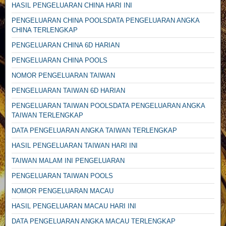
HASIL PENGELUARAN CHINA HARI INI
PENGELUARAN CHINA POOLSDATA PENGELUARAN ANGKA
CHINA TERLENGKAP
PENGELUARAN CHINA 6D HARIAN
PENGELUARAN CHINA POOLS
NOMOR PENGELUARAN TAIWAN
PENGELUARAN TAIWAN 6D HARIAN
PENGELUARAN TAIWAN POOLSDATA PENGELUARAN ANGKA
TAIWAN TERLENGKAP
DATA PENGELUARAN ANGKA TAIWAN TERLENGKAP
HASIL PENGELUARAN TAIWAN HARI INI
TAIWAN MALAM INI PENGELUARAN
PENGELUARAN TAIWAN POOLS
NOMOR PENGELUARAN MACAU
HASIL PENGELUARAN MACAU HARI INI
DATA PENGELUARAN ANGKA MACAU TERLENGKAP