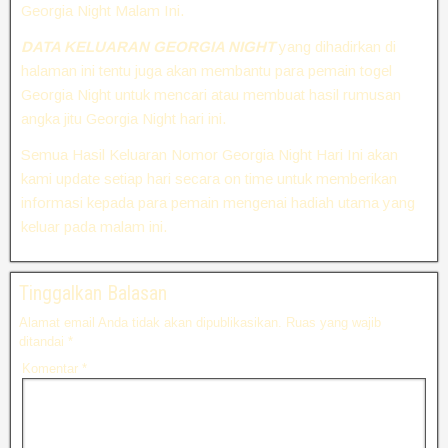
Georgia Night Malam Ini.
DATA KELUARAN GEORGIA NIGHT
yang dihadirkan di
halaman ini tentu juga akan membantu para pemain togel
Georgia Night untuk mencari atau membuat hasil rumusan
angka jitu Georgia Night hari ini.
Semua Hasil Keluaran Nomor Georgia Night Hari Ini akan
kami update setiap hari secara on time untuk memberikan
informasi kepada para pemain mengenai hadiah utama yang
keluar pada malam ini.
Tinggalkan Balasan
Alamat email Anda tidak akan dipublikasikan.
Ruas yang wajib
ditandai
*
Komentar
*