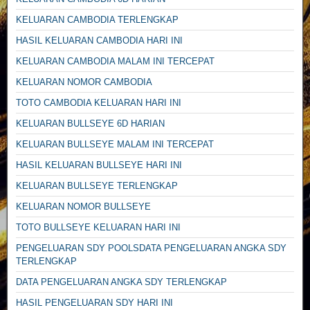
KELUARAN CAMBODIA TERLENGKAP
HASIL KELUARAN CAMBODIA HARI INI
KELUARAN CAMBODIA MALAM INI TERCEPAT
KELUARAN NOMOR CAMBODIA
TOTO CAMBODIA KELUARAN HARI INI
KELUARAN BULLSEYE 6D HARIAN
KELUARAN BULLSEYE MALAM INI TERCEPAT
HASIL KELUARAN BULLSEYE HARI INI
KELUARAN BULLSEYE TERLENGKAP
KELUARAN NOMOR BULLSEYE
TOTO BULLSEYE KELUARAN HARI INI
PENGELUARAN SDY POOLSDATA PENGELUARAN ANGKA SDY
TERLENGKAP
DATA PENGELUARAN ANGKA SDY TERLENGKAP
HASIL PENGELUARAN SDY HARI INI