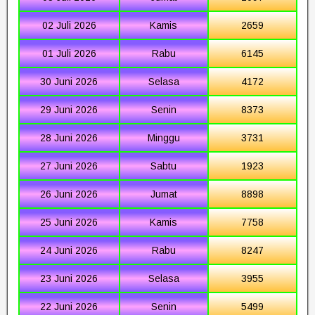
02 Juli 2026
Kamis
2659
01 Juli 2026
Rabu
6145
30 Juni 2026
Selasa
4172
29 Juni 2026
Senin
8373
28 Juni 2026
Minggu
3731
27 Juni 2026
Sabtu
1923
26 Juni 2026
Jumat
8898
25 Juni 2026
Kamis
7758
24 Juni 2026
Rabu
8247
23 Juni 2026
Selasa
3955
22 Juni 2026
Senin
5499