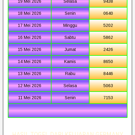
19 Mei 2026
Selasa
9438
18 Mei 2026
Senin
0640
17 Mei 2026
Minggu
5202
16 Mei 2026
Sabtu
5862
15 Mei 2026
Jumat
2426
14 Mei 2026
Kamis
8650
13 Mei 2026
Rabu
8446
12 Mei 2026
Selasa
5063
11 Mei 2026
Senin
7153
HASIL TOGEL DARI KELUARAN GERMANY