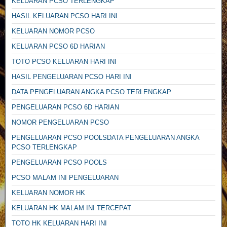
KELUARAN PCSO TERLENGKAP
HASIL KELUARAN PCSO HARI INI
KELUARAN NOMOR PCSO
KELUARAN PCSO 6D HARIAN
TOTO PCSO KELUARAN HARI INI
HASIL PENGELUARAN PCSO HARI INI
DATA PENGELUARAN ANGKA PCSO TERLENGKAP
PENGELUARAN PCSO 6D HARIAN
NOMOR PENGELUARAN PCSO
PENGELUARAN PCSO POOLSDATA PENGELUARAN ANGKA
PCSO TERLENGKAP
PENGELUARAN PCSO POOLS
PCSO MALAM INI PENGELUARAN
KELUARAN NOMOR HK
KELUARAN HK MALAM INI TERCEPAT
TOTO HK KELUARAN HARI INI