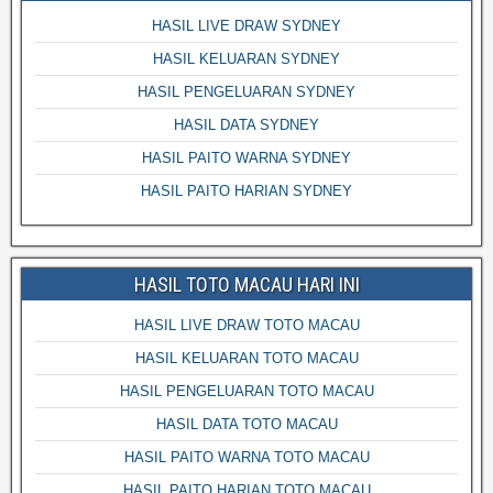
HASIL LIVE DRAW SYDNEY
HASIL KELUARAN SYDNEY
HASIL PENGELUARAN SYDNEY
HASIL DATA SYDNEY
HASIL PAITO WARNA SYDNEY
HASIL PAITO HARIAN SYDNEY
HASIL TOTO MACAU HARI INI
HASIL LIVE DRAW TOTO MACAU
HASIL KELUARAN TOTO MACAU
HASIL PENGELUARAN TOTO MACAU
HASIL DATA TOTO MACAU
HASIL PAITO WARNA TOTO MACAU
HASIL PAITO HARIAN TOTO MACAU