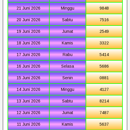
21 Juni 2026
Minggu
9848
20 Juni 2026
Sabtu
7516
19 Juni 2026
Jumat
2549
18 Juni 2026
Kamis
3322
17 Juni 2026
Rabu
5414
16 Juni 2026
Selasa
5686
15 Juni 2026
Senin
0881
14 Juni 2026
Minggu
4127
13 Juni 2026
Sabtu
8214
12 Juni 2026
Jumat
7487
11 Juni 2026
Kamis
5637