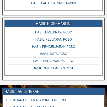
HASIL PAITO HARIAN TAIWAN
HASIL PCSO HARI INI
HASIL LIVE DRAW PCSO
HASIL KELUARAN PCSO
HASIL PENGELUARAN PCSO
HASIL DATA PCSO
HASIL PAITO WARNA PCSO
HASIL PAITO HARIAN PCSO
HASIL TAG LENGKAP
KELUARAN PCSO MALAM INI TERCEPAT