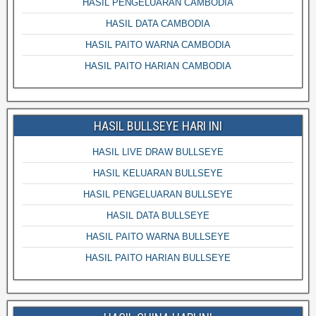
HASIL PENGELUARAN CAMBODIA
HASIL DATA CAMBODIA
HASIL PAITO WARNA CAMBODIA
HASIL PAITO HARIAN CAMBODIA
HASIL BULLSEYE HARI INI
HASIL LIVE DRAW BULLSEYE
HASIL KELUARAN BULLSEYE
HASIL PENGELUARAN BULLSEYE
HASIL DATA BULLSEYE
HASIL PAITO WARNA BULLSEYE
HASIL PAITO HARIAN BULLSEYE