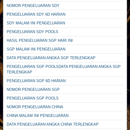
NOMOR PENGELUARAN SDY
PENGELUARAN SDY 6D HARIAN
SDY MALAM INI PENGELUARAN
PENGELUARAN SDY POOLS
HASIL PENGELUARAN SGP HARI INI
SGP MALAM INI PENGELUARAN
DATA PENGELUARAN ANGKA SGP TERLENGKAP
PENGELUARAN SGP POOLSDATA PENGELUARAN ANGKA SGP
TERLENGKAP
PENGELUARAN SGP 6D HARIAN
NOMOR PENGELUARAN SGP
PENGELUARAN SGP POOLS
NOMOR PENGELUARAN CHINA
CHINA MALAM INI PENGELUARAN
DATA PENGELUARAN ANGKA CHINA TERLENGKAP