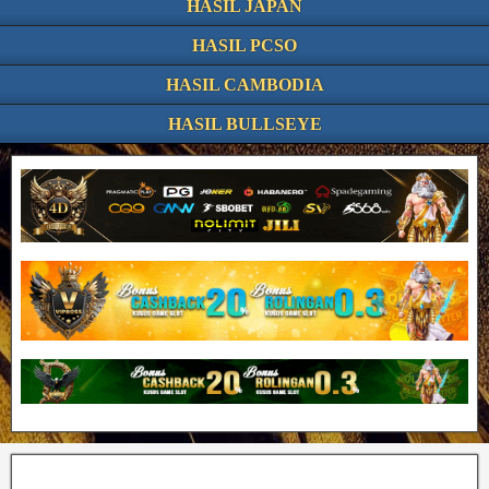
HASIL JAPAN
HASIL PCSO
HASIL CAMBODIA
HASIL BULLSEYE