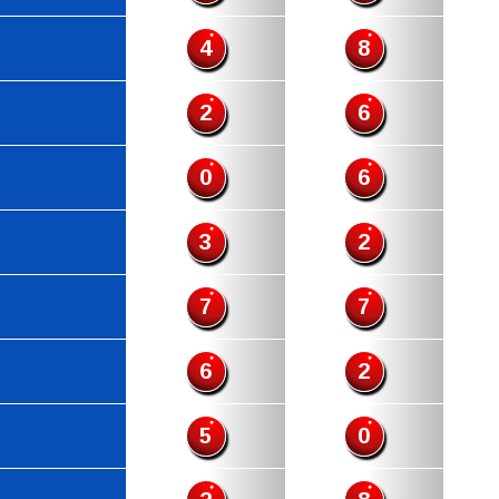
4
8
2
6
0
6
3
2
7
7
6
2
5
0