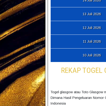
14 Juli 2026
13 Juli 2026
12 Juli 2026
11 Juli 2026
10 Juli 2026
REKAP TOGEL
Togel glasgow atau Toto Glasgow mer
Dimana Hasil Pengeluaran Nomor Gla
Indonesia