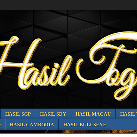
HASIL SGP
HASIL SDY
HASIL MACAU
HASIL
O
HASIL CAMBODIA
HASIL BULLSEYE