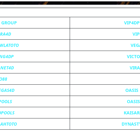
E GROUP
VIP4D
ARA4D
VI
EWLATOTO
VEG
ANG4DP
VICT
NET4D
VIR
O88
EGAS4D
OASIS
POOLS
OASI
DPOOLS
KAISA
AHTOTO
DYNAST