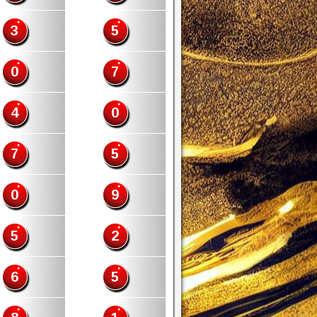
3
5
0
7
4
0
7
5
0
9
5
2
6
5