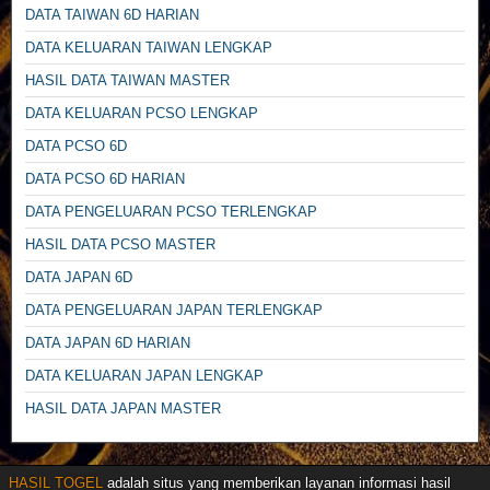
DATA TAIWAN 6D HARIAN
DATA KELUARAN TAIWAN LENGKAP
HASIL DATA TAIWAN MASTER
DATA KELUARAN PCSO LENGKAP
DATA PCSO 6D
DATA PCSO 6D HARIAN
DATA PENGELUARAN PCSO TERLENGKAP
HASIL DATA PCSO MASTER
DATA JAPAN 6D
DATA PENGELUARAN JAPAN TERLENGKAP
DATA JAPAN 6D HARIAN
DATA KELUARAN JAPAN LENGKAP
HASIL DATA JAPAN MASTER
HASIL TOGEL
adalah situs yang memberikan layanan informasi hasil