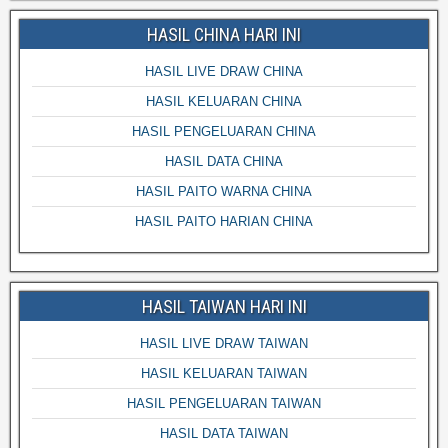
HASIL CHINA HARI INI
HASIL LIVE DRAW CHINA
HASIL KELUARAN CHINA
HASIL PENGELUARAN CHINA
HASIL DATA CHINA
HASIL PAITO WARNA CHINA
HASIL PAITO HARIAN CHINA
HASIL TAIWAN HARI INI
HASIL LIVE DRAW TAIWAN
HASIL KELUARAN TAIWAN
HASIL PENGELUARAN TAIWAN
HASIL DATA TAIWAN