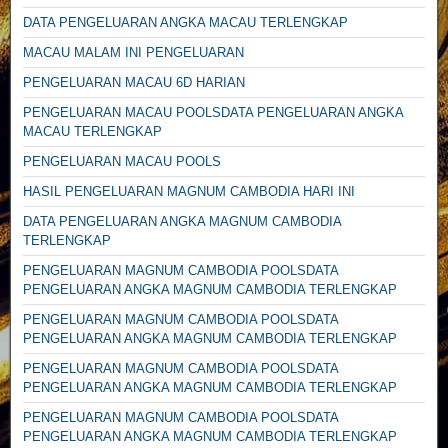
DATA PENGELUARAN ANGKA MACAU TERLENGKAP
MACAU MALAM INI PENGELUARAN
PENGELUARAN MACAU 6D HARIAN
PENGELUARAN MACAU POOLSDATA PENGELUARAN ANGKA
MACAU TERLENGKAP
PENGELUARAN MACAU POOLS
HASIL PENGELUARAN MAGNUM CAMBODIA HARI INI
DATA PENGELUARAN ANGKA MAGNUM CAMBODIA
TERLENGKAP
PENGELUARAN MAGNUM CAMBODIA POOLSDATA
PENGELUARAN ANGKA MAGNUM CAMBODIA TERLENGKAP
PENGELUARAN MAGNUM CAMBODIA POOLSDATA
PENGELUARAN ANGKA MAGNUM CAMBODIA TERLENGKAP
PENGELUARAN MAGNUM CAMBODIA POOLSDATA
PENGELUARAN ANGKA MAGNUM CAMBODIA TERLENGKAP
PENGELUARAN MAGNUM CAMBODIA POOLSDATA
PENGELUARAN ANGKA MAGNUM CAMBODIA TERLENGKAP