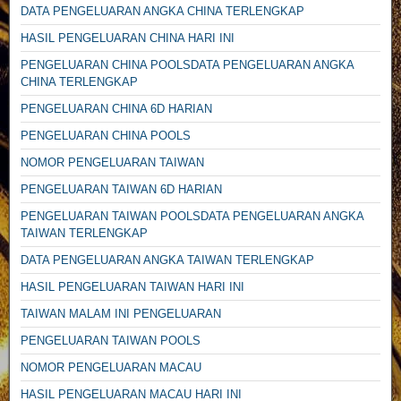
DATA PENGELUARAN ANGKA CHINA TERLENGKAP
HASIL PENGELUARAN CHINA HARI INI
PENGELUARAN CHINA POOLSDATA PENGELUARAN ANGKA
CHINA TERLENGKAP
PENGELUARAN CHINA 6D HARIAN
PENGELUARAN CHINA POOLS
NOMOR PENGELUARAN TAIWAN
PENGELUARAN TAIWAN 6D HARIAN
PENGELUARAN TAIWAN POOLSDATA PENGELUARAN ANGKA
TAIWAN TERLENGKAP
DATA PENGELUARAN ANGKA TAIWAN TERLENGKAP
HASIL PENGELUARAN TAIWAN HARI INI
TAIWAN MALAM INI PENGELUARAN
PENGELUARAN TAIWAN POOLS
NOMOR PENGELUARAN MACAU
HASIL PENGELUARAN MACAU HARI INI