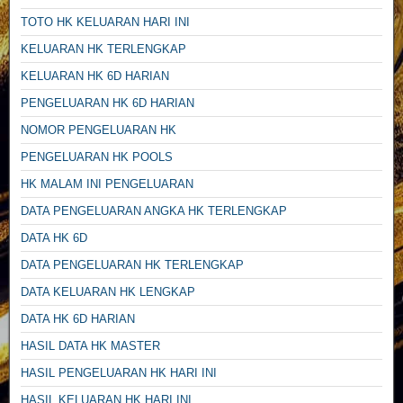
TOTO HK KELUARAN HARI INI
KELUARAN HK TERLENGKAP
KELUARAN HK 6D HARIAN
PENGELUARAN HK 6D HARIAN
NOMOR PENGELUARAN HK
PENGELUARAN HK POOLS
HK MALAM INI PENGELUARAN
DATA PENGELUARAN ANGKA HK TERLENGKAP
DATA HK 6D
DATA PENGELUARAN HK TERLENGKAP
DATA KELUARAN HK LENGKAP
DATA HK 6D HARIAN
HASIL DATA HK MASTER
HASIL PENGELUARAN HK HARI INI
HASIL KELUARAN HK HARI INI