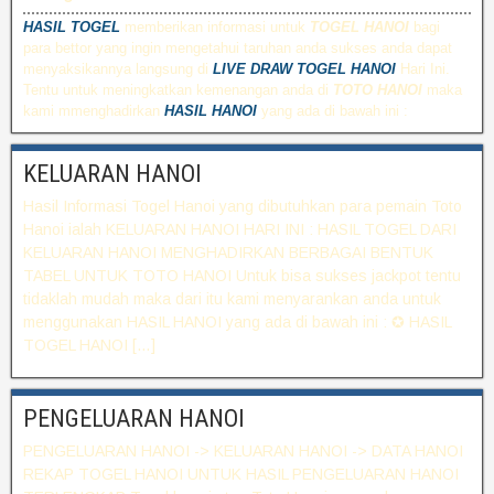
HASIL TOGEL
memberikan informasi untuk
TOGEL HANOI
bagi
para bettor yang ingin mengetahui taruhan anda sukses anda dapat
menyaksikannya langsung di
LIVE DRAW TOGEL HANOI
Hari Ini.
Tentu untuk meningkatkan kemenangan anda di
TOTO HANOI
maka
kami mmenghadirkan
HASIL HANOI
yang ada di bawah ini :
KELUARAN HANOI
Hasil Informasi Togel Hanoi yang dibutuhkan para pemain Toto
Hanoi ialah KELUARAN HANOI HARI INI : HASIL TOGEL DARI
KELUARAN HANOI MENGHADIRKAN BERBAGAI BENTUK
TABEL UNTUK TOTO HANOI Untuk bisa sukses jackpot tentu
tidaklah mudah maka dari itu kami menyarankan anda untuk
menggunakan HASIL HANOI yang ada di bawah ini : ✪ HASIL
TOGEL HANOI […]
PENGELUARAN HANOI
PENGELUARAN HANOI -> KELUARAN HANOI -> DATA HANOI
REKAP TOGEL HANOI UNTUK HASIL PENGELUARAN HANOI