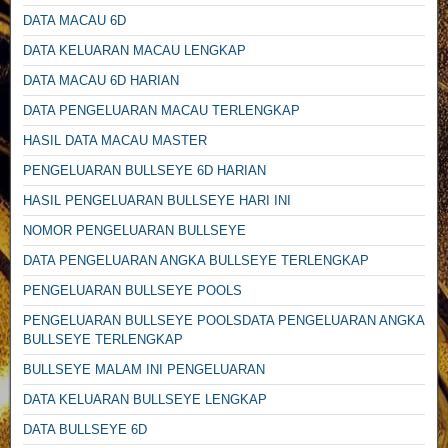
DATA MACAU 6D
DATA KELUARAN MACAU LENGKAP
DATA MACAU 6D HARIAN
DATA PENGELUARAN MACAU TERLENGKAP
HASIL DATA MACAU MASTER
PENGELUARAN BULLSEYE 6D HARIAN
HASIL PENGELUARAN BULLSEYE HARI INI
NOMOR PENGELUARAN BULLSEYE
DATA PENGELUARAN ANGKA BULLSEYE TERLENGKAP
PENGELUARAN BULLSEYE POOLS
PENGELUARAN BULLSEYE POOLSDATA PENGELUARAN ANGKA
BULLSEYE TERLENGKAP
BULLSEYE MALAM INI PENGELUARAN
DATA KELUARAN BULLSEYE LENGKAP
DATA BULLSEYE 6D