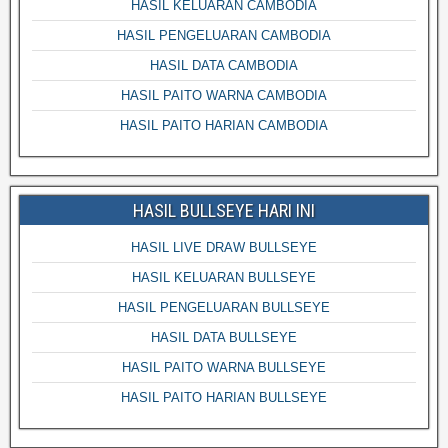
HASIL KELUARAN CAMBODIA
HASIL PENGELUARAN CAMBODIA
HASIL DATA CAMBODIA
HASIL PAITO WARNA CAMBODIA
HASIL PAITO HARIAN CAMBODIA
HASIL BULLSEYE HARI INI
HASIL LIVE DRAW BULLSEYE
HASIL KELUARAN BULLSEYE
HASIL PENGELUARAN BULLSEYE
HASIL DATA BULLSEYE
HASIL PAITO WARNA BULLSEYE
HASIL PAITO HARIAN BULLSEYE