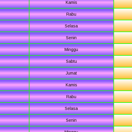
Kamis
Rabu
Selasa
Senin
Minggu
Sabtu
Jumat
Kamis
Rabu
Selasa
Senin
Minggu