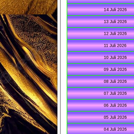
14 Juli 2026
13 Juli 2026
12 Juli 2026
11 Juli 2026
10 Juli 2026
09 Juli 2026
08 Juli 2026
07 Juli 2026
06 Juli 2026
05 Juli 2026
04 Juli 2026