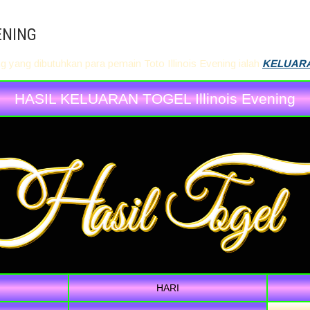
ENING
ing yang dibutuhkan para pemain Toto Illinois Evening ialah
KELUARAN
HASIL KELUARAN TOGEL Illinois Evening
HARI