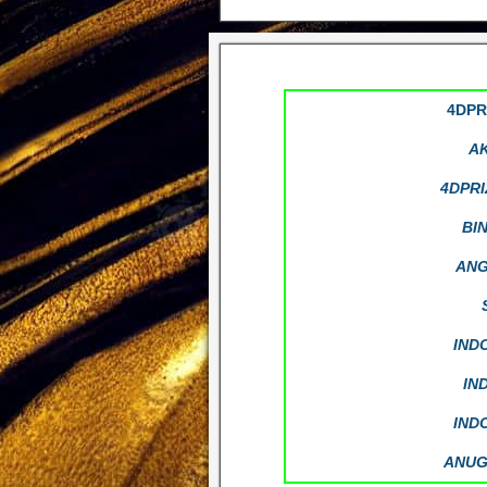
4DPR
A
4DPR
BI
AN
IND
IN
IND
ANUG