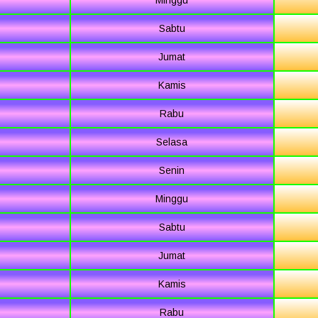
Sabtu
Jumat
Kamis
Rabu
Selasa
Senin
Minggu
Sabtu
Jumat
Kamis
Rabu