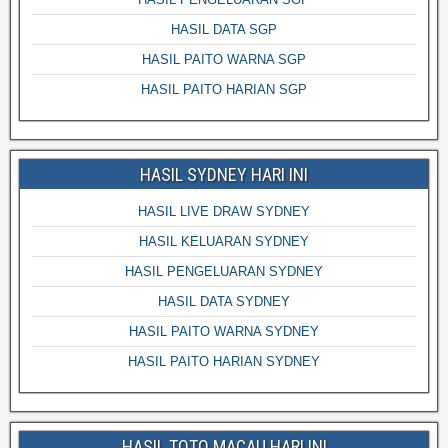
HASIL DATA SGP
HASIL PAITO WARNA SGP
HASIL PAITO HARIAN SGP
HASIL SYDNEY HARI INI
HASIL LIVE DRAW SYDNEY
HASIL KELUARAN SYDNEY
HASIL PENGELUARAN SYDNEY
HASIL DATA SYDNEY
HASIL PAITO WARNA SYDNEY
HASIL PAITO HARIAN SYDNEY
HASIL TOTO MACAU HARI INI