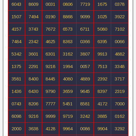
6043
8609
0031
0806
7719
1675
0378
1507
7494
0190
8868
9099
1025
3922
4157
3743
7672
6573
6711
5080
7102
7484
2342
4625
8363
0366
6395
0066
5342
3601
6301
3162
3807
9913
4882
1375
2291
9218
1994
0057
7513
3348
3581
8400
8445
4080
4889
2392
3717
1436
6430
9790
3659
9645
8397
2319
0743
8206
7777
5451
8581
4172
7000
6098
9216
9999
9719
3242
3885
0162
2000
3638
4128
9964
0086
9904
3292