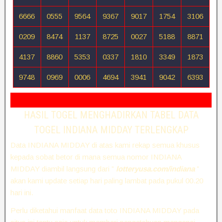
6666
0555
9564
9367
9017
1754
3106
0209
8474
1137
8725
0027
5188
8871
4137
8860
5353
0337
1810
3349
1873
9748
0969
0006
4694
3941
9042
6393
HASIL TOGEL MENGHADIRKAN TABEL DATA
TOGEL INDIANA MIDDAY TERLENGKAP
Data INDIANA MIDDAY di atas kami rekap semua khusus
kepada sobat betor di mana semua nomor INDIANA
MIDDAY diambil langsung dari ”
lotteryusa.com/indiana
”
akan kami update setiap hari paling lambat pada pukul 00.20
hari ini.
Perlu diketahui manfaat data toto INDIANA MIDDAY pada