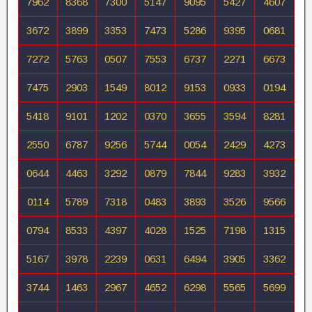
7962
8368
7300
5147
9095
5427
4607
3672
3899
3353
7473
5286
9395
0681
7272
5763
0507
7553
6737
2271
6673
7475
2903
1549
8012
9153
0933
0194
5418
9101
1202
0370
3655
3594
8281
2550
6787
9256
5744
0054
2429
4273
0644
4463
3292
0879
7844
9283
3932
0114
5789
7318
0483
3893
3526
9566
0794
8533
4397
4028
1525
7198
1315
5167
3978
2239
0631
6494
3905
3362
3744
1463
2967
4652
6298
5565
5699