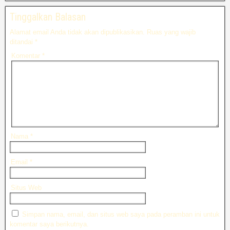
Tinggalkan Balasan
Alamat email Anda tidak akan dipublikasikan.
Ruas yang wajib
ditandai
*
Komentar
*
Nama
*
Email
*
Situs Web
Simpan nama, email, dan situs web saya pada peramban ini untuk
komentar saya berikutnya.