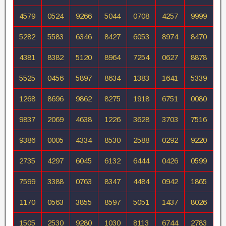
4579
0524
9266
5044
0708
4257
9999
5282
5583
6346
8427
6053
8974
8470
4381
8382
5120
8964
7254
0627
8878
5525
0456
5897
8634
1383
1641
5339
1268
8696
9862
8275
1918
6751
0080
9837
2069
4638
1226
3628
3703
7516
9386
0005
4334
8530
2588
0292
9220
2735
4297
6045
6132
6444
0426
0599
7599
3388
0763
8347
4484
0942
1865
1170
0563
3855
8597
5051
1437
8026
1505
2530
9280
1030
8113
6744
2783