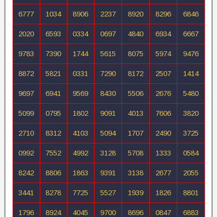
6777
1034
8906
2237
8920
8296
6846
2020
6593
0334
0697
4840
6934
6667
9783
7390
1744
5615
8075
5974
9476
8872
5821
0331
7290
8172
2507
1414
9697
6941
9569
8430
5506
2676
5480
5099
0795
1802
9091
4013
7606
3820
2710
8312
4103
5094
1707
2490
3725
0992
7552
4992
3128
5708
1333
0584
8242
8806
1863
9391
3138
2677
2055
3441
8278
7725
5527
1939
1826
8801
1796
8924
4045
9700
8696
0847
6883