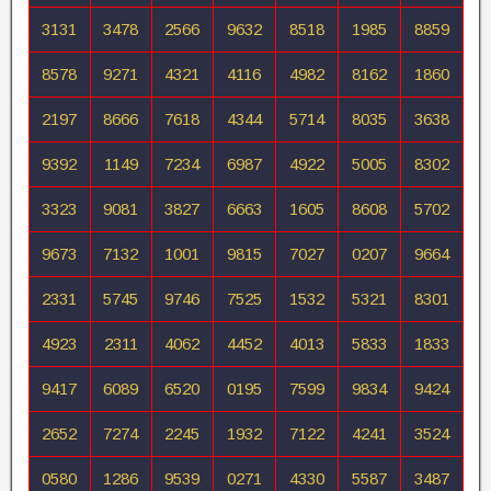
3131
3478
2566
9632
8518
1985
8859
8578
9271
4321
4116
4982
8162
1860
2197
8666
7618
4344
5714
8035
3638
9392
1149
7234
6987
4922
5005
8302
3323
9081
3827
6663
1605
8608
5702
9673
7132
1001
9815
7027
0207
9664
2331
5745
9746
7525
1532
5321
8301
4923
2311
4062
4452
4013
5833
1833
9417
6089
6520
0195
7599
9834
9424
2652
7274
2245
1932
7122
4241
3524
0580
1286
9539
0271
4330
5587
3487