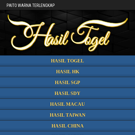
PAITO WARNA TERLENGKAP
HASIL TOGEL
HASIL HK
HASIL SGP
HASIL SDY
HASIL MACAU
HASIL TAIWAN
HASIL CHINA