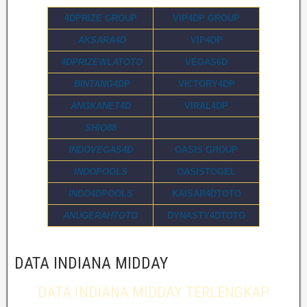
4DPRIZE GROUP
VIP4DP GROUP
AKSARA4D
VIP4DP
4DPRIZEWLATOTO
VEGAS6D
BINTANG4DP
VICTORY4DP
ANGKANET4D
VIRAL4DP
SHIO88
INDOVEGAS4D
OASIS GROUP
INDOPOOLS
OASISTOGEL
INDO4DPOOLS
KAISAR4DTOTO
ANUGERAHTOTO
DYNASTY4DTOTO
DATA INDIANA MIDDAY
DATA INDIANA MIDDAY TERLENGKAP