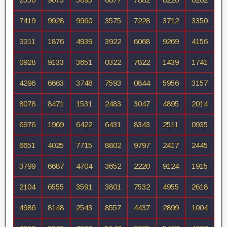
7419
9928
9960
3575
7228
3712
3350
3311
1876
4939
3922
6068
9269
4156
0928
9133
3651
0322
7822
1439
1741
4296
6663
3748
7593
0844
5956
3157
8078
8471
1531
2483
3047
4895
2014
6976
1969
6422
6431
8343
2511
0935
6651
4025
7715
8802
9797
2417
2445
3799
6687
4704
3652
2220
9124
1915
2104
6555
3591
3801
7532
4955
2618
4986
8148
2543
8557
4437
2899
1004