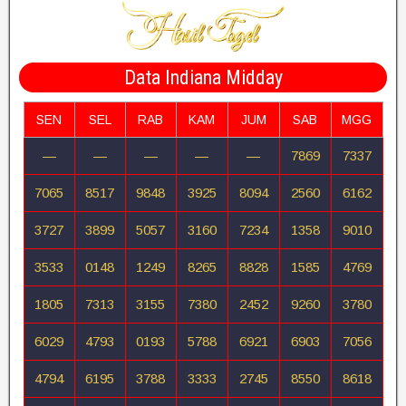
Data Indiana Midday
SEN
SEL
RAB
KAM
JUM
SAB
MGG
—
—
—
—
—
7869
7337
7065
8517
9848
3925
8094
2560
6162
3727
3899
5057
3160
7234
1358
9010
3533
0148
1249
8265
8828
1585
4769
1805
7313
3155
7380
2452
9260
3780
6029
4793
0193
5788
6921
6903
7056
4794
6195
3788
3333
2745
8550
8618