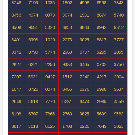
8246
7199
1035
1802
4998
6598
7843
8456
4974
0373
3074
1931
8874
5740
4508
9681
5320
4853
8843
8942
9812
8491
6398
1029
2273
9025
8817
7727
3342
0790
5774
2983
6737
5295
1055
2827
6221
2256
9383
6465
0702
3756
7207
5931
9427
1512
7240
4217
2904
1047
0726
0074
8485
6370
9998
9634
2649
5618
7770
5281
6474
2985
4559
6198
6707
7865
2763
3825
5639
9583
8817
5018
8125
1708
2220
7649
5023