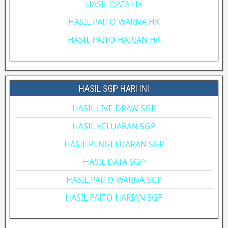
HASIL DATA HK
HASIL PAITO WARNA HK
HASIL PAITO HARIAN HK
HASIL SGP HARI INI
HASIL LIVE DRAW SGP
HASIL KELUARAN SGP
HASIL PENGELUARAN SGP
HASIL DATA SGP
HASIL PAITO WARNA SGP
HASIL PAITO HARIAN SGP