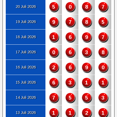
5
0
8
7
20 Juli 2026
9
7
8
5
19 Juli 2026
1
6
9
7
18 Juli 2026
0
6
3
8
17 Juli 2026
2
6
9
0
16 Juli 2026
6
3
1
1
15 Juli 2026
7
5
5
3
14 Juli 2026
1
1
2
1
13 Juli 2026