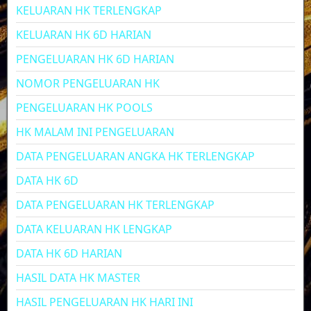
KELUARAN HK TERLENGKAP
KELUARAN HK 6D HARIAN
PENGELUARAN HK 6D HARIAN
NOMOR PENGELUARAN HK
PENGELUARAN HK POOLS
HK MALAM INI PENGELUARAN
DATA PENGELUARAN ANGKA HK TERLENGKAP
DATA HK 6D
DATA PENGELUARAN HK TERLENGKAP
DATA KELUARAN HK LENGKAP
DATA HK 6D HARIAN
HASIL DATA HK MASTER
HASIL PENGELUARAN HK HARI INI