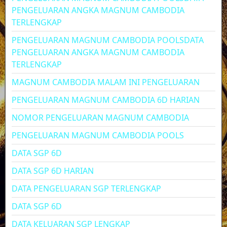
PENGELUARAN ANGKA MAGNUM CAMBODIA
TERLENGKAP
PENGELUARAN MAGNUM CAMBODIA POOLSDATA
PENGELUARAN ANGKA MAGNUM CAMBODIA
TERLENGKAP
MAGNUM CAMBODIA MALAM INI PENGELUARAN
PENGELUARAN MAGNUM CAMBODIA 6D HARIAN
NOMOR PENGELUARAN MAGNUM CAMBODIA
PENGELUARAN MAGNUM CAMBODIA POOLS
DATA SGP 6D
DATA SGP 6D HARIAN
DATA PENGELUARAN SGP TERLENGKAP
DATA SGP 6D
DATA KELUARAN SGP LENGKAP