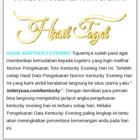
HASIL KENTUCKY EVENING
Tujuannya sudah pasti agar
memberikan kemudahan kepada togelers yang ingin melihat
Nomor Pengeluaran Toto Kentucky Evening Hari Ini. Terlebih
setiap Hasil Data Pengeluaran Nomor Kentucky Evening Hari
Ini yang kami ambil beralamat langsung ke situs utama yaitu "
lotteryusa.com/kentucky
". Dengan demikian para pemain
bisa langsung mengetahui jackpot angka pengeluaran
kentucky evening hari ini terbaru setiap hari. Melalui
Pengeluaran Data Kentucky Evening paling lengkap ini tentu
akan meningkatkan persentase kemenangan anda pada hari
ini.