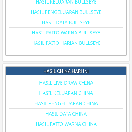
HASIL KELUARAN BULLSEYE
HASIL PENGELUARAN BULLSEYE
HASIL DATA BULLSEYE
HASIL PAITO WARNA BULLSEYE
HASIL PAITO HARIAN BULLSEYE
HASIL CHINA HARI INI
HASIL LIVE DRAW CHINA
HASIL KELUARAN CHINA
HASIL PENGELUARAN CHINA
HASIL DATA CHINA
HASIL PAITO WARNA CHINA