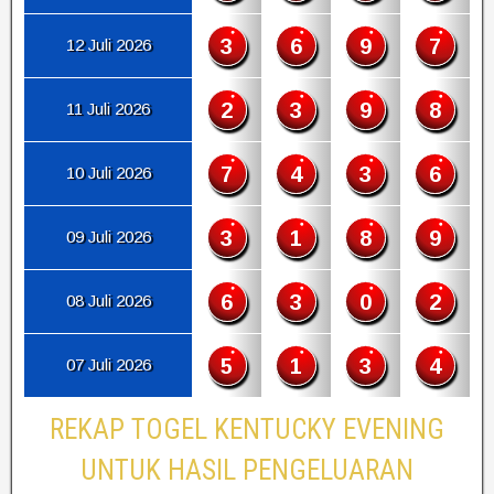
3
6
9
7
12 Juli 2026
2
3
9
8
11 Juli 2026
7
4
3
6
10 Juli 2026
3
1
8
9
09 Juli 2026
6
3
0
2
08 Juli 2026
5
1
3
4
07 Juli 2026
REKAP TOGEL KENTUCKY EVENING
UNTUK HASIL PENGELUARAN