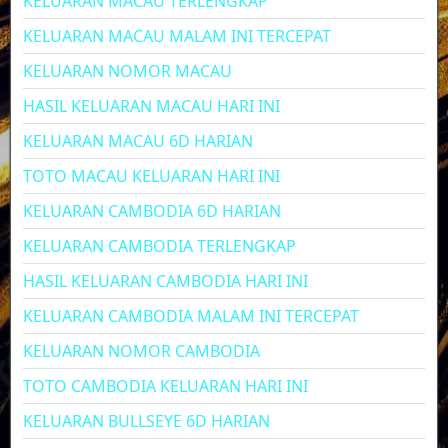
KELUARAN MACAU TERLENGKAP
KELUARAN MACAU MALAM INI TERCEPAT
KELUARAN NOMOR MACAU
HASIL KELUARAN MACAU HARI INI
KELUARAN MACAU 6D HARIAN
TOTO MACAU KELUARAN HARI INI
KELUARAN CAMBODIA 6D HARIAN
KELUARAN CAMBODIA TERLENGKAP
HASIL KELUARAN CAMBODIA HARI INI
KELUARAN CAMBODIA MALAM INI TERCEPAT
KELUARAN NOMOR CAMBODIA
TOTO CAMBODIA KELUARAN HARI INI
KELUARAN BULLSEYE 6D HARIAN