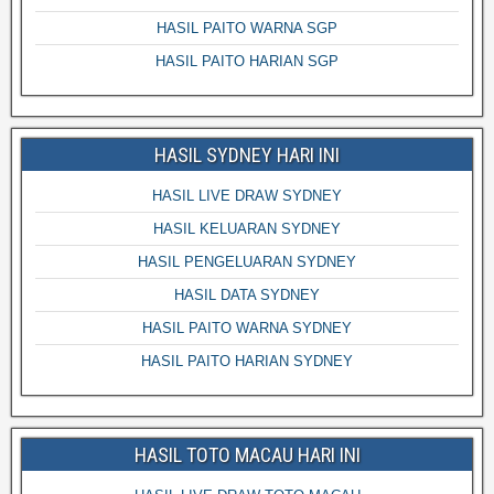
HASIL PAITO WARNA SGP
HASIL PAITO HARIAN SGP
HASIL SYDNEY HARI INI
HASIL LIVE DRAW SYDNEY
HASIL KELUARAN SYDNEY
HASIL PENGELUARAN SYDNEY
HASIL DATA SYDNEY
HASIL PAITO WARNA SYDNEY
HASIL PAITO HARIAN SYDNEY
HASIL TOTO MACAU HARI INI