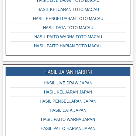
HASIL LIVE DRAW TOTO MACAU
HASIL KELUARAN TOTO MACAU
HASIL PENGELUARAN TOTO MACAU
HASIL DATA TOTO MACAU
HASIL PAITO WARNA TOTO MACAU
HASIL PAITO HARIAN TOTO MACAU
HASIL JAPAN HARI INI
HASIL LIVE DRAW JAPAN
HASIL KELUARAN JAPAN
HASIL PENGELUARAN JAPAN
HASIL DATA JAPAN
HASIL PAITO WARNA JAPAN
HASIL PAITO HARIAN JAPAN