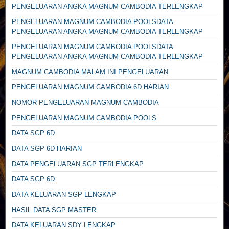
PENGELUARAN ANGKA MAGNUM CAMBODIA TERLENGKAP
PENGELUARAN MAGNUM CAMBODIA POOLSDATA
PENGELUARAN ANGKA MAGNUM CAMBODIA TERLENGKAP
PENGELUARAN MAGNUM CAMBODIA POOLSDATA
PENGELUARAN ANGKA MAGNUM CAMBODIA TERLENGKAP
MAGNUM CAMBODIA MALAM INI PENGELUARAN
PENGELUARAN MAGNUM CAMBODIA 6D HARIAN
NOMOR PENGELUARAN MAGNUM CAMBODIA
PENGELUARAN MAGNUM CAMBODIA POOLS
DATA SGP 6D
DATA SGP 6D HARIAN
DATA PENGELUARAN SGP TERLENGKAP
DATA SGP 6D
DATA KELUARAN SGP LENGKAP
HASIL DATA SGP MASTER
DATA KELUARAN SDY LENGKAP