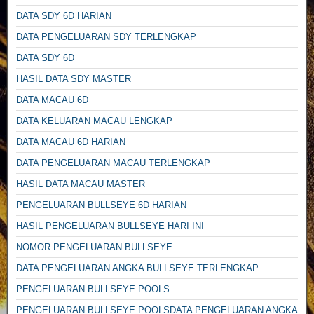
DATA SDY 6D HARIAN
DATA PENGELUARAN SDY TERLENGKAP
DATA SDY 6D
HASIL DATA SDY MASTER
DATA MACAU 6D
DATA KELUARAN MACAU LENGKAP
DATA MACAU 6D HARIAN
DATA PENGELUARAN MACAU TERLENGKAP
HASIL DATA MACAU MASTER
PENGELUARAN BULLSEYE 6D HARIAN
HASIL PENGELUARAN BULLSEYE HARI INI
NOMOR PENGELUARAN BULLSEYE
DATA PENGELUARAN ANGKA BULLSEYE TERLENGKAP
PENGELUARAN BULLSEYE POOLS
PENGELUARAN BULLSEYE POOLSDATA PENGELUARAN ANGKA