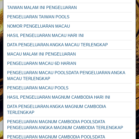
TAIWAN MALAM INI PENGELUARAN
PENGELUARAN TAIWAN POOLS
NOMOR PENGELUARAN MACAU
HASIL PENGELUARAN MACAU HARI INI
DATA PENGELUARAN ANGKA MACAU TERLENGKAP
MACAU MALAM INI PENGELUARAN
PENGELUARAN MACAU 6D HARIAN
PENGELUARAN MACAU POOLSDATA PENGELUARAN ANGKA
MACAU TERLENGKAP
PENGELUARAN MACAU POOLS
HASIL PENGELUARAN MAGNUM CAMBODIA HARI INI
DATA PENGELUARAN ANGKA MAGNUM CAMBODIA
TERLENGKAP
PENGELUARAN MAGNUM CAMBODIA POOLSDATA
PENGELUARAN ANGKA MAGNUM CAMBODIA TERLENGKAP
PENGELUARAN MAGNUM CAMBODIA POOLSDATA