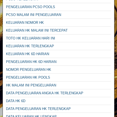
PENGELUARAN PCSO POOLS
PCSO MALAM INI PENGELUARAN
KELUARAN NOMOR HK
KELUARAN HK MALAM INI TERCEPAT
TOTO HK KELUARAN HARI INI
KELUARAN HK TERLENGKAP
KELUARAN HK 6D HARIAN
PENGELUARAN HK 6D HARIAN
NOMOR PENGELUARAN HK
PENGELUARAN HK POOLS
HK MALAM INI PENGELUARAN
DATA PENGELUARAN ANGKA HK TERLENGKAP
DATA HK 6D
DATA PENGELUARAN HK TERLENGKAP
DATA KELUARAN HK LENGKAP