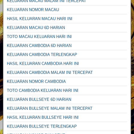
KELUARAN MACAU MALAM INI TERCEPAT
KELUARAN NOMOR MACAU
HASIL KELUARAN MACAU HARI INI
KELUARAN MACAU 6D HARIAN
TOTO MACAU KELUARAN HARI INI
KELUARAN CAMBODIA 6D HARIAN
KELUARAN CAMBODIA TERLENGKAP
HASIL KELUARAN CAMBODIA HARI INI
KELUARAN CAMBODIA MALAM INI TERCEPAT
KELUARAN NOMOR CAMBODIA
TOTO CAMBODIA KELUARAN HARI INI
KELUARAN BULLSEYE 6D HARIAN
KELUARAN BULLSEYE MALAM INI TERCEPAT
HASIL KELUARAN BULLSEYE HARI INI
KELUARAN BULLSEYE TERLENGKAP