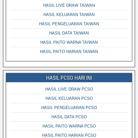
HASIL LIVE DRAW TAIWAN
HASIL KELUARAN TAIWAN
HASIL PENGELUARAN TAIWAN
HASIL DATA TAIWAN
HASIL PAITO WARNA TAIWAN
HASIL PAITO HARIAN TAIWAN
HASIL PCSO HARI INI
HASIL LIVE DRAW PCSO
HASIL KELUARAN PCSO
HASIL PENGELUARAN PCSO
HASIL DATA PCSO
HASIL PAITO WARNA PCSO
HASIL PAITO HARIAN PCSO