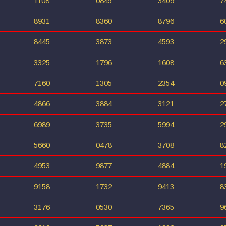
1108
0845
3409
7
8931
8360
8796
6
8445
3873
4593
2
3325
1796
1608
6
7160
1305
2354
0
4866
3884
3121
2
6989
3735
5994
2
5660
0478
3708
8
4953
9877
4884
1
9158
1732
9413
8
3176
0530
7365
9