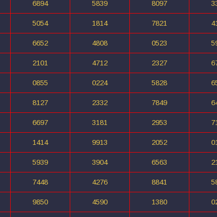
6894
5839
8097
3
5054
1814
7821
4
6652
4808
0523
5
2101
4712
2327
6
0855
0224
5828
6
8127
2332
7849
6
6697
3181
2953
7
1414
9913
2052
0
5939
3904
6563
2
7448
4276
8841
5
9850
4590
1380
0