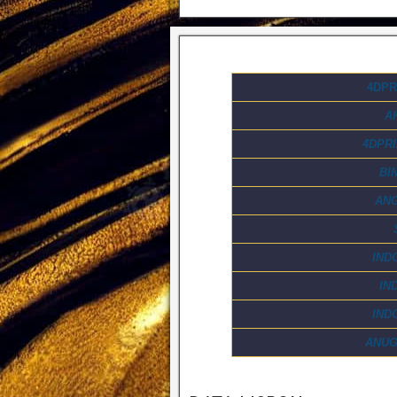
4DPR
A
4DPR
BI
AN
IND
IN
IND
ANU