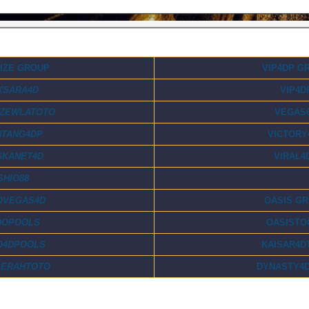
IZE GROUP
VIP4DP G
KSARA4D
VIP4D
IZEWLATOTO
VEGAS
NTANG4DP
VICTORY
GKANET4D
VIRAL4
SHIO88
OVEGAS4D
OASIS G
DOPOOLS
OASISTO
O4DPOOLS
KAISAR4D
GERAHTOTO
DYNASTY4