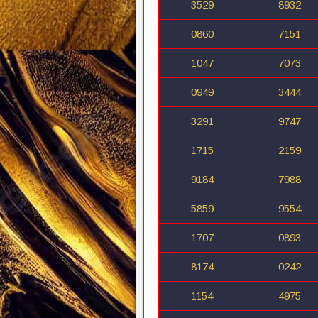
3529
8932
0860
7151
1047
7073
0949
3444
3291
9747
1715
2159
9184
7988
5859
9554
1707
0893
8174
0242
1154
4975