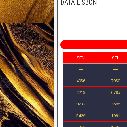
DATA LISBON
SEN
SEL
—
—
4056
7950
4219
6795
9232
3688
5429
1991