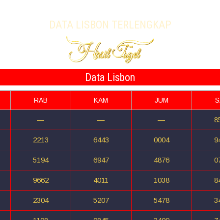
DATA LISBON TERLENGKAP
Data Lisbon
RAB
KAM
JUM
S
—
—
—
8
2213
6443
0004
9
5194
6947
4876
0
9662
4011
1038
8
2304
5207
5478
3