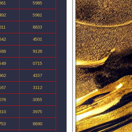
861
5985
492
5981
011
8833
642
4501
588
9126
549
0715
962
4337
167
3112
076
3055
810
3975
753
8890