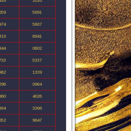
436
2020
059
5691
974
5807
310
8941
944
0802
733
5337
982
1339
296
0964
980
4026
364
3366
652
9647