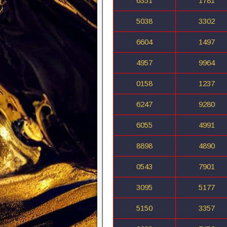
6351
1781
5038
3302
6604
1497
4957
9964
0158
1237
6247
9280
6055
4991
8898
4890
0543
7901
3095
5177
5150
3357