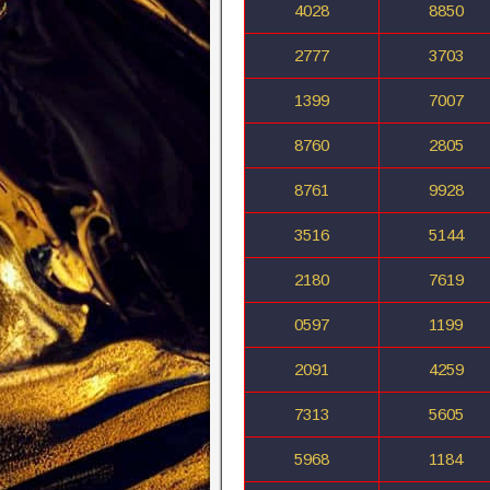
4028
8850
2777
3703
1399
7007
8760
2805
8761
9928
3516
5144
2180
7619
0597
1199
2091
4259
7313
5605
5968
1184