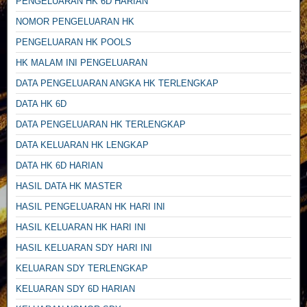
PENGELUARAN HK 6D HARIAN
NOMOR PENGELUARAN HK
PENGELUARAN HK POOLS
HK MALAM INI PENGELUARAN
DATA PENGELUARAN ANGKA HK TERLENGKAP
DATA HK 6D
DATA PENGELUARAN HK TERLENGKAP
DATA KELUARAN HK LENGKAP
DATA HK 6D HARIAN
HASIL DATA HK MASTER
HASIL PENGELUARAN HK HARI INI
HASIL KELUARAN HK HARI INI
HASIL KELUARAN SDY HARI INI
KELUARAN SDY TERLENGKAP
KELUARAN SDY 6D HARIAN