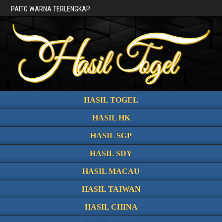
PAITO WARNA TERLENGKAP
HASIL TOGEL
HASIL HK
HASIL SGP
HASIL SDY
HASIL MACAU
HASIL TAIWAN
HASIL CHINA