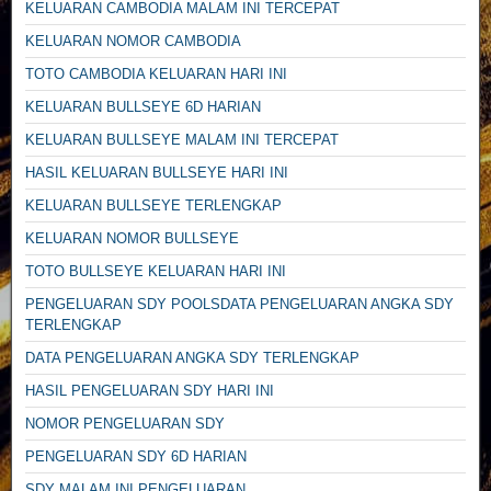
KELUARAN CAMBODIA MALAM INI TERCEPAT
KELUARAN NOMOR CAMBODIA
TOTO CAMBODIA KELUARAN HARI INI
KELUARAN BULLSEYE 6D HARIAN
KELUARAN BULLSEYE MALAM INI TERCEPAT
HASIL KELUARAN BULLSEYE HARI INI
KELUARAN BULLSEYE TERLENGKAP
KELUARAN NOMOR BULLSEYE
TOTO BULLSEYE KELUARAN HARI INI
PENGELUARAN SDY POOLSDATA PENGELUARAN ANGKA SDY
TERLENGKAP
DATA PENGELUARAN ANGKA SDY TERLENGKAP
HASIL PENGELUARAN SDY HARI INI
NOMOR PENGELUARAN SDY
PENGELUARAN SDY 6D HARIAN
SDY MALAM INI PENGELUARAN