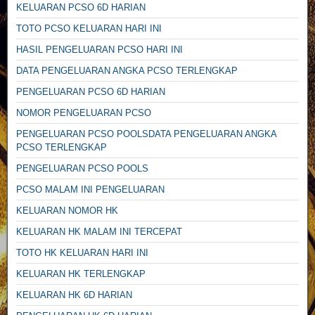
KELUARAN PCSO 6D HARIAN
TOTO PCSO KELUARAN HARI INI
HASIL PENGELUARAN PCSO HARI INI
DATA PENGELUARAN ANGKA PCSO TERLENGKAP
PENGELUARAN PCSO 6D HARIAN
NOMOR PENGELUARAN PCSO
PENGELUARAN PCSO POOLSDATA PENGELUARAN ANGKA
PCSO TERLENGKAP
PENGELUARAN PCSO POOLS
PCSO MALAM INI PENGELUARAN
KELUARAN NOMOR HK
KELUARAN HK MALAM INI TERCEPAT
TOTO HK KELUARAN HARI INI
KELUARAN HK TERLENGKAP
KELUARAN HK 6D HARIAN