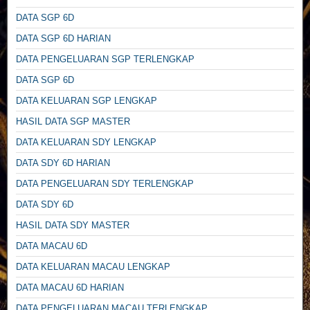
DATA SGP 6D
DATA SGP 6D HARIAN
DATA PENGELUARAN SGP TERLENGKAP
DATA SGP 6D
DATA KELUARAN SGP LENGKAP
HASIL DATA SGP MASTER
DATA KELUARAN SDY LENGKAP
DATA SDY 6D HARIAN
DATA PENGELUARAN SDY TERLENGKAP
DATA SDY 6D
HASIL DATA SDY MASTER
DATA MACAU 6D
DATA KELUARAN MACAU LENGKAP
DATA MACAU 6D HARIAN
DATA PENGELUARAN MACAU TERLENGKAP