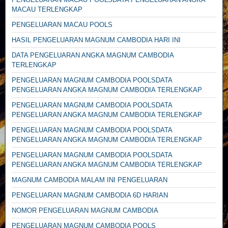
MACAU TERLENGKAP
PENGELUARAN MACAU POOLS
HASIL PENGELUARAN MAGNUM CAMBODIA HARI INI
DATA PENGELUARAN ANGKA MAGNUM CAMBODIA
TERLENGKAP
PENGELUARAN MAGNUM CAMBODIA POOLSDATA
PENGELUARAN ANGKA MAGNUM CAMBODIA TERLENGKAP
PENGELUARAN MAGNUM CAMBODIA POOLSDATA
PENGELUARAN ANGKA MAGNUM CAMBODIA TERLENGKAP
PENGELUARAN MAGNUM CAMBODIA POOLSDATA
PENGELUARAN ANGKA MAGNUM CAMBODIA TERLENGKAP
PENGELUARAN MAGNUM CAMBODIA POOLSDATA
PENGELUARAN ANGKA MAGNUM CAMBODIA TERLENGKAP
MAGNUM CAMBODIA MALAM INI PENGELUARAN
PENGELUARAN MAGNUM CAMBODIA 6D HARIAN
NOMOR PENGELUARAN MAGNUM CAMBODIA
PENGELUARAN MAGNUM CAMBODIA POOLS