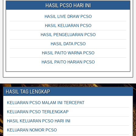
HASIL PCSO HARI INI
HASIL LIVE DRAW PCSO
HASIL KELUARAN PCSO
HASIL PENGELUARAN PCSO
HASIL DATA PCSO
HASIL PAITO WARNA PCSO
HASIL PAITO HARIAN PCSO
HASIL TAG LENGKAP
KELUARAN PCSO MALAM INI TERCEPAT
KELUARAN PCSO TERLENGKAP
HASIL KELUARAN PCSO HARI INI
KELUARAN NOMOR PCSO