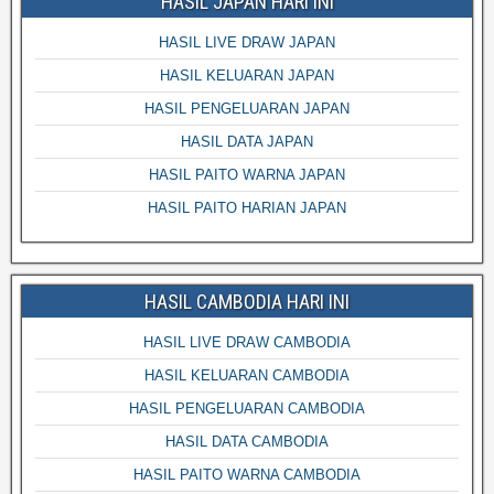
HASIL JAPAN HARI INI
HASIL LIVE DRAW JAPAN
HASIL KELUARAN JAPAN
HASIL PENGELUARAN JAPAN
HASIL DATA JAPAN
HASIL PAITO WARNA JAPAN
HASIL PAITO HARIAN JAPAN
HASIL CAMBODIA HARI INI
HASIL LIVE DRAW CAMBODIA
HASIL KELUARAN CAMBODIA
HASIL PENGELUARAN CAMBODIA
HASIL DATA CAMBODIA
HASIL PAITO WARNA CAMBODIA