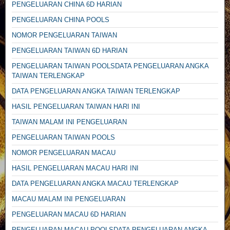
PENGELUARAN CHINA 6D HARIAN
PENGELUARAN CHINA POOLS
NOMOR PENGELUARAN TAIWAN
PENGELUARAN TAIWAN 6D HARIAN
PENGELUARAN TAIWAN POOLSDATA PENGELUARAN ANGKA
TAIWAN TERLENGKAP
DATA PENGELUARAN ANGKA TAIWAN TERLENGKAP
HASIL PENGELUARAN TAIWAN HARI INI
TAIWAN MALAM INI PENGELUARAN
PENGELUARAN TAIWAN POOLS
NOMOR PENGELUARAN MACAU
HASIL PENGELUARAN MACAU HARI INI
DATA PENGELUARAN ANGKA MACAU TERLENGKAP
MACAU MALAM INI PENGELUARAN
PENGELUARAN MACAU 6D HARIAN
PENGELUARAN MACAU POOLSDATA PENGELUARAN ANGKA