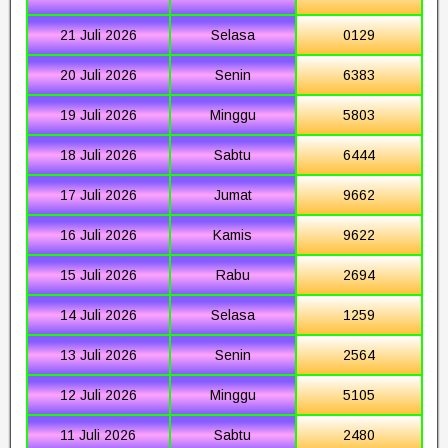
21 Juli 2026
Selasa
0129
20 Juli 2026
Senin
6383
19 Juli 2026
Minggu
5803
18 Juli 2026
Sabtu
6444
17 Juli 2026
Jumat
9662
16 Juli 2026
Kamis
9622
15 Juli 2026
Rabu
2694
14 Juli 2026
Selasa
1259
13 Juli 2026
Senin
2564
12 Juli 2026
Minggu
5105
11 Juli 2026
Sabtu
2480