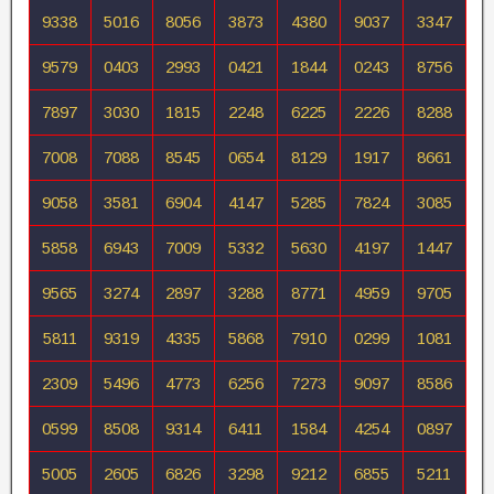
9338
5016
8056
3873
4380
9037
3347
9579
0403
2993
0421
1844
0243
8756
7897
3030
1815
2248
6225
2226
8288
7008
7088
8545
0654
8129
1917
8661
9058
3581
6904
4147
5285
7824
3085
5858
6943
7009
5332
5630
4197
1447
9565
3274
2897
3288
8771
4959
9705
5811
9319
4335
5868
7910
0299
1081
2309
5496
4773
6256
7273
9097
8586
0599
8508
9314
6411
1584
4254
0897
5005
2605
6826
3298
9212
6855
5211