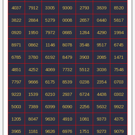
4037
7912
3305
9300
2793
3839
8520
3822
2884
5279
0008
2657
0440
5817
0920
1950
7972
0685
1284
4290
1994
8971
0862
1146
8078
3548
9517
6745
6785
3780
6192
8479
3903
2085
1471
4851
4252
4069
7732
5512
3036
7548
7797
9666
6175
8539
0238
2354
0703
9223
1539
6210
2937
6724
4438
0302
5003
7389
6399
6090
2256
5632
9922
1205
8047
9630
4910
1081
9373
4375
3965
1181
9626
6976
1751
9273
9079