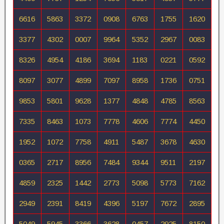
6616
5863
3372
0908
6763
1755
1620
3377
4302
0007
9964
5352
2967
0083
8326
4954
4186
3694
1183
0221
0592
8097
3077
4899
7097
8958
1736
0751
9853
5801
9628
1377
4848
4785
8563
7335
8463
1073
7778
4606
7774
4450
1952
1072
7758
4911
5487
3678
4630
0365
2717
8956
7484
9344
9511
2197
4859
2325
1442
2773
5098
5773
7162
2949
2391
8419
4396
5197
7672
2895
5049
5945
3366
3628
0457
2925
8150