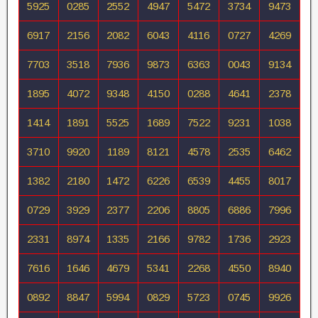
5925
0285
2552
4947
5472
3734
9473
6917
2156
2082
6043
4116
0727
4269
7703
3518
7936
9873
6363
0043
9134
1895
4072
9348
4150
0288
4641
2378
1414
1891
5525
1689
7522
9231
1038
3710
9920
1189
8121
4578
2535
6462
1382
2180
1472
6226
6539
4455
8017
0729
3929
2377
2206
8805
6886
7996
2331
8974
1335
2166
9782
1736
2923
7616
1646
4679
5341
2268
4550
8940
0892
8847
5994
0829
5723
0745
9926