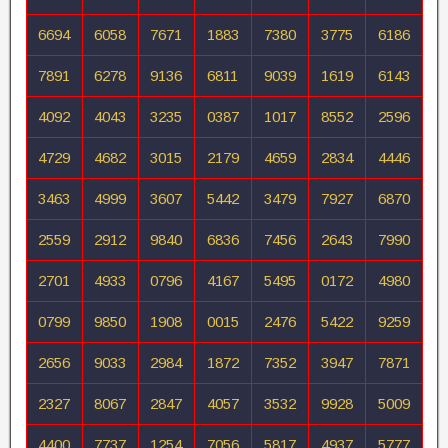
6694
6058
7671
1883
7380
3775
6186
7891
6278
9136
6811
9039
1619
6143
4092
4043
3235
0387
1017
8552
2596
4729
4682
3015
2179
4659
2834
4446
3463
4999
3607
5442
3479
7927
6870
2559
2912
9840
6836
7456
2643
7990
2701
4933
0796
4167
5495
0172
4980
0799
9850
1908
0015
2476
5422
9259
2656
9033
2984
1872
7352
3947
7871
2327
8067
2847
4057
3532
9928
5009
4400
7737
1254
7056
5817
4937
5777