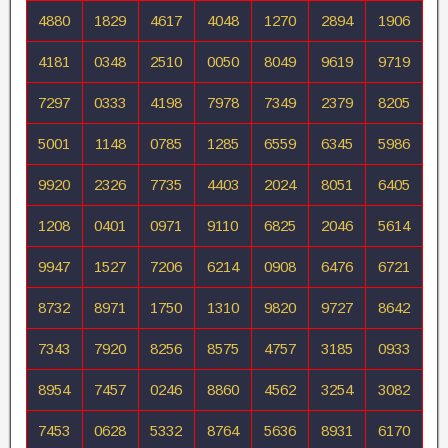
4880
1829
4617
4048
1270
2894
1906
4181
0348
2510
0050
8049
9619
9719
7297
0333
4198
7978
7349
2379
8205
5001
1148
0785
1285
6559
6345
5986
9920
2326
7735
4403
2024
8051
6405
1208
0401
0971
9110
6825
2046
5614
9947
1527
7206
6214
0908
6476
6721
8732
8971
1750
1310
9820
9727
8642
7343
7920
8256
8575
4757
3185
0933
8954
7457
0246
8860
4562
3254
3082
7453
0628
5332
8764
5636
8931
6170