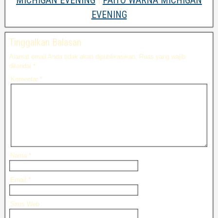
MICHIGAN EVENING
|
PAITO WARNA MICHIGAN
EVENING
Tinggalkan Balasan
Alamat email Anda tidak akan dipublikasikan.
Ruas yang wajib
ditandai
*
Komentar
*
Nama
*
Email
*
Situs Web