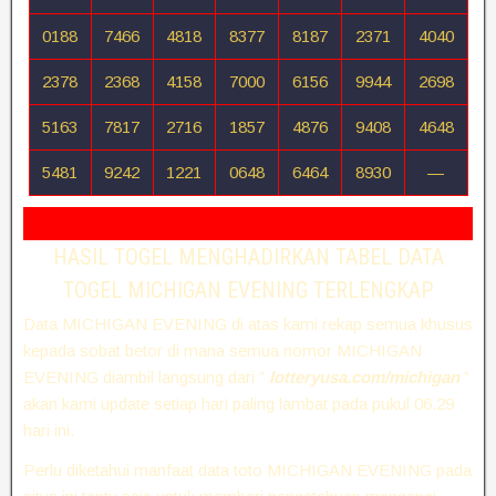
0188
7466
4818
8377
8187
2371
4040
2378
2368
4158
7000
6156
9944
2698
5163
7817
2716
1857
4876
9408
4648
5481
9242
1221
0648
6464
8930
—
HASIL TOGEL MENGHADIRKAN TABEL DATA
TOGEL MICHIGAN EVENING TERLENGKAP
Data MICHIGAN EVENING di atas kami rekap semua khusus
kepada sobat betor di mana semua nomor MICHIGAN
EVENING diambil langsung dari ”
lotteryusa.com/michigan
”
akan kami update setiap hari paling lambat pada pukul 06.29
hari ini.
Perlu diketahui manfaat data toto MICHIGAN EVENING pada