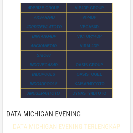
4DPRIZE GROUP
VIP4DP GROUP
AKSARA4D
VIP4DP
4DPRIZEWLATOTO
VEGAS6D
BINTANG4DP
VICTORY4DP
ANGKANET4D
VIRAL4DP
SHIO88
INDOVEGAS4D
OASIS GROUP
INDOPOOLS
OASISTOGEL
INDO4DPOOLS
KAISAR4DTOTO
ANUGERAHTOTO
DYNASTY4DTOTO
DATA MICHIGAN EVENING
DATA MICHIGAN EVENING TERLENGKAP