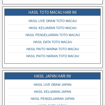
HASIL TOTO MACAU HARI INI
HASIL LIVE DRAW TOTO MACAU
HASIL KELUARAN TOTO MACAU
HASIL PENGELUARAN TOTO MACAU
HASIL DATA TOTO MACAU
HASIL PAITO WARNA TOTO MACAU
HASIL PAITO HARIAN TOTO MACAU
HASIL JAPAN HARI INI
HASIL LIVE DRAW JAPAN
HASIL KELUARAN JAPAN
HASIL PENGELUARAN JAPAN