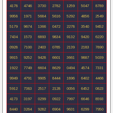
4178
4746
3730
2782
1259
5047
8789
9958
1971
5684
5616
5292
4856
2549
5179
9674
1366
0472
2278
3540
9452
7434
1573
6893
9834
9132
9420
6220
0928
7100
2403
0785
2139
2183
7890
9915
9252
9428
6601
3661
9887
5039
1922
7749
6604
8629
0494
4574
7331
9949
4791
9905
8444
1896
6402
4468
5912
7383
2517
2128
0056
6452
0823
4173
3197
0299
0922
7997
6646
8593
8440
3264
9282
6904
9631
6299
7950