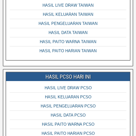
HASIL LIVE DRAW TAIWAN
HASIL KELUARAN TAIWAN
HASIL PENGELUARAN TAIWAN
HASIL DATA TAIWAN
HASIL PAITO WARNA TAIWAN
HASIL PAITO HARIAN TAIWAN
HASIL PCSO HARI INI
HASIL LIVE DRAW PCSO
HASIL KELUARAN PCSO
HASIL PENGELUARAN PCSO
HASIL DATA PCSO
HASIL PAITO WARNA PCSO
HASIL PAITO HARIAN PCSO