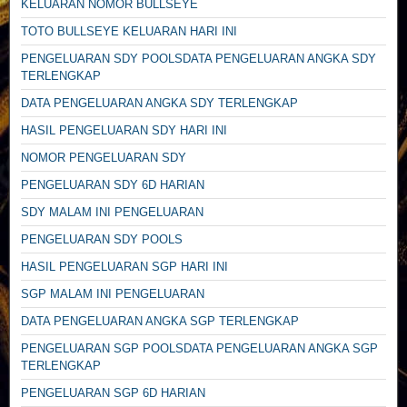
KELUARAN NOMOR BULLSEYE
TOTO BULLSEYE KELUARAN HARI INI
PENGELUARAN SDY POOLSDATA PENGELUARAN ANGKA SDY
TERLENGKAP
DATA PENGELUARAN ANGKA SDY TERLENGKAP
HASIL PENGELUARAN SDY HARI INI
NOMOR PENGELUARAN SDY
PENGELUARAN SDY 6D HARIAN
SDY MALAM INI PENGELUARAN
PENGELUARAN SDY POOLS
HASIL PENGELUARAN SGP HARI INI
SGP MALAM INI PENGELUARAN
DATA PENGELUARAN ANGKA SGP TERLENGKAP
PENGELUARAN SGP POOLSDATA PENGELUARAN ANGKA SGP
TERLENGKAP
PENGELUARAN SGP 6D HARIAN