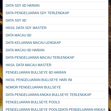
DATA SDY 6D HARIAN
DATA PENGELUARAN SDY TERLENGKAP
DATA SDY 6D
HASIL DATA SDY MASTER
DATA MACAU 6D
DATA KELUARAN MACAU LENGKAP
DATA MACAU 6D HARIAN
DATA PENGELUARAN MACAU TERLENGKAP
HASIL DATA MACAU MASTER
PENGELUARAN BULLSEYE 6D HARIAN
HASIL PENGELUARAN BULLSEYE HARI INI
NOMOR PENGELUARAN BULLSEYE
DATA PENGELUARAN ANGKA BULLSEYE TERLENGKAP
PENGELUARAN BULLSEYE POOLS
PENGELUARAN BULLSEYE POOLSDATA PENGELUARAN ANGKA