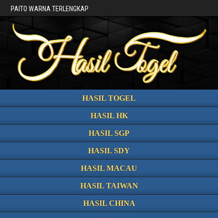
PAITO WARNA TERLENGKAP
HASIL TOGEL
HASIL HK
HASIL SGP
HASIL SDY
HASIL MACAU
HASIL TAIWAN
HASIL CHINA