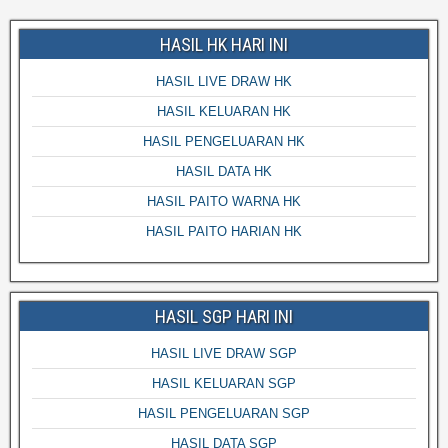
HASIL HK HARI INI
HASIL LIVE DRAW HK
HASIL KELUARAN HK
HASIL PENGELUARAN HK
HASIL DATA HK
HASIL PAITO WARNA HK
HASIL PAITO HARIAN HK
HASIL SGP HARI INI
HASIL LIVE DRAW SGP
HASIL KELUARAN SGP
HASIL PENGELUARAN SGP
HASIL DATA SGP