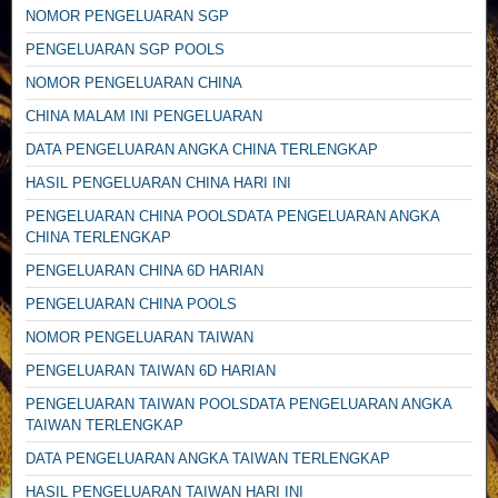
NOMOR PENGELUARAN SGP
PENGELUARAN SGP POOLS
NOMOR PENGELUARAN CHINA
CHINA MALAM INI PENGELUARAN
DATA PENGELUARAN ANGKA CHINA TERLENGKAP
HASIL PENGELUARAN CHINA HARI INI
PENGELUARAN CHINA POOLSDATA PENGELUARAN ANGKA
CHINA TERLENGKAP
PENGELUARAN CHINA 6D HARIAN
PENGELUARAN CHINA POOLS
NOMOR PENGELUARAN TAIWAN
PENGELUARAN TAIWAN 6D HARIAN
PENGELUARAN TAIWAN POOLSDATA PENGELUARAN ANGKA
TAIWAN TERLENGKAP
DATA PENGELUARAN ANGKA TAIWAN TERLENGKAP
HASIL PENGELUARAN TAIWAN HARI INI