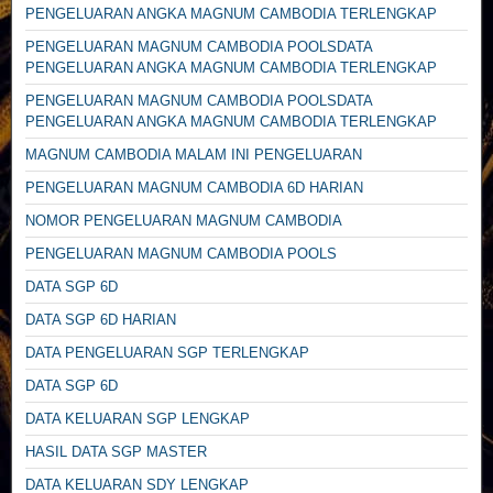
PENGELUARAN ANGKA MAGNUM CAMBODIA TERLENGKAP
PENGELUARAN MAGNUM CAMBODIA POOLSDATA
PENGELUARAN ANGKA MAGNUM CAMBODIA TERLENGKAP
PENGELUARAN MAGNUM CAMBODIA POOLSDATA
PENGELUARAN ANGKA MAGNUM CAMBODIA TERLENGKAP
MAGNUM CAMBODIA MALAM INI PENGELUARAN
PENGELUARAN MAGNUM CAMBODIA 6D HARIAN
NOMOR PENGELUARAN MAGNUM CAMBODIA
PENGELUARAN MAGNUM CAMBODIA POOLS
DATA SGP 6D
DATA SGP 6D HARIAN
DATA PENGELUARAN SGP TERLENGKAP
DATA SGP 6D
DATA KELUARAN SGP LENGKAP
HASIL DATA SGP MASTER
DATA KELUARAN SDY LENGKAP