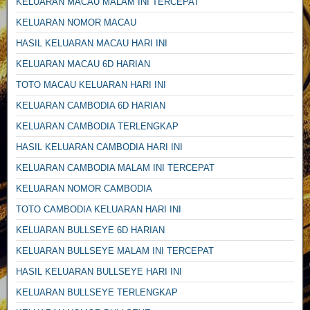
KELUARAN MACAU MALAM INI TERCEPAT
KELUARAN NOMOR MACAU
HASIL KELUARAN MACAU HARI INI
KELUARAN MACAU 6D HARIAN
TOTO MACAU KELUARAN HARI INI
KELUARAN CAMBODIA 6D HARIAN
KELUARAN CAMBODIA TERLENGKAP
HASIL KELUARAN CAMBODIA HARI INI
KELUARAN CAMBODIA MALAM INI TERCEPAT
KELUARAN NOMOR CAMBODIA
TOTO CAMBODIA KELUARAN HARI INI
KELUARAN BULLSEYE 6D HARIAN
KELUARAN BULLSEYE MALAM INI TERCEPAT
HASIL KELUARAN BULLSEYE HARI INI
KELUARAN BULLSEYE TERLENGKAP