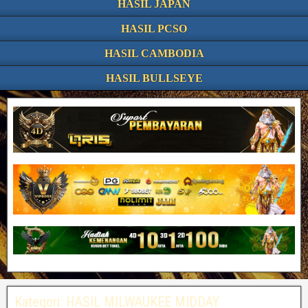
HASIL JAPAN
HASIL PCSO
HASIL CAMBODIA
HASIL BULLSEYE
Kategori:
HASIL MILWAUKEE MIDDAY