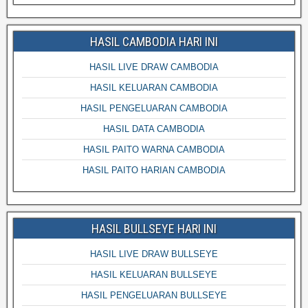
HASIL CAMBODIA HARI INI
HASIL LIVE DRAW CAMBODIA
HASIL KELUARAN CAMBODIA
HASIL PENGELUARAN CAMBODIA
HASIL DATA CAMBODIA
HASIL PAITO WARNA CAMBODIA
HASIL PAITO HARIAN CAMBODIA
HASIL BULLSEYE HARI INI
HASIL LIVE DRAW BULLSEYE
HASIL KELUARAN BULLSEYE
HASIL PENGELUARAN BULLSEYE