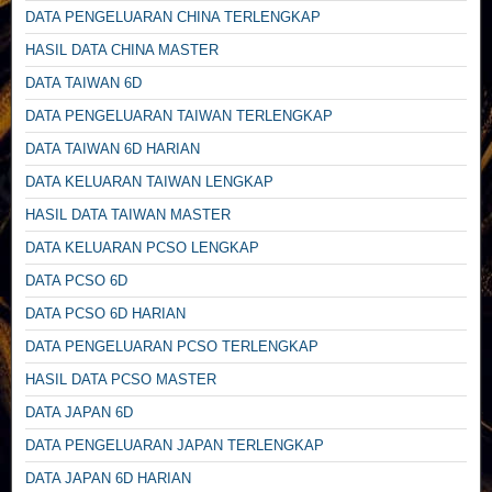
DATA PENGELUARAN CHINA TERLENGKAP
HASIL DATA CHINA MASTER
DATA TAIWAN 6D
DATA PENGELUARAN TAIWAN TERLENGKAP
DATA TAIWAN 6D HARIAN
DATA KELUARAN TAIWAN LENGKAP
HASIL DATA TAIWAN MASTER
DATA KELUARAN PCSO LENGKAP
DATA PCSO 6D
DATA PCSO 6D HARIAN
DATA PENGELUARAN PCSO TERLENGKAP
HASIL DATA PCSO MASTER
DATA JAPAN 6D
DATA PENGELUARAN JAPAN TERLENGKAP
DATA JAPAN 6D HARIAN