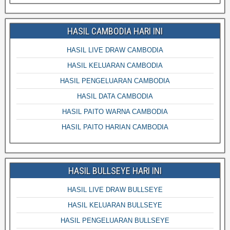
HASIL CAMBODIA HARI INI
HASIL LIVE DRAW CAMBODIA
HASIL KELUARAN CAMBODIA
HASIL PENGELUARAN CAMBODIA
HASIL DATA CAMBODIA
HASIL PAITO WARNA CAMBODIA
HASIL PAITO HARIAN CAMBODIA
HASIL BULLSEYE HARI INI
HASIL LIVE DRAW BULLSEYE
HASIL KELUARAN BULLSEYE
HASIL PENGELUARAN BULLSEYE