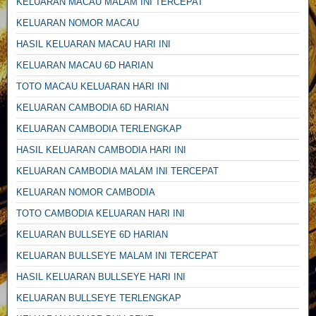
KELUARAN MACAU MALAM INI TERCEPAT
KELUARAN NOMOR MACAU
HASIL KELUARAN MACAU HARI INI
KELUARAN MACAU 6D HARIAN
TOTO MACAU KELUARAN HARI INI
KELUARAN CAMBODIA 6D HARIAN
KELUARAN CAMBODIA TERLENGKAP
HASIL KELUARAN CAMBODIA HARI INI
KELUARAN CAMBODIA MALAM INI TERCEPAT
KELUARAN NOMOR CAMBODIA
TOTO CAMBODIA KELUARAN HARI INI
KELUARAN BULLSEYE 6D HARIAN
KELUARAN BULLSEYE MALAM INI TERCEPAT
HASIL KELUARAN BULLSEYE HARI INI
KELUARAN BULLSEYE TERLENGKAP