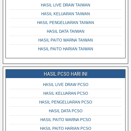
HASIL LIVE DRAW TAIWAN
HASIL KELUARAN TAIWAN
HASIL PENGELUARAN TAIWAN
HASIL DATA TAIWAN
HASIL PAITO WARNA TAIWAN
HASIL PAITO HARIAN TAIWAN
HASIL PCSO HARI INI
HASIL LIVE DRAW PCSO
HASIL KELUARAN PCSO
HASIL PENGELUARAN PCSO
HASIL DATA PCSO
HASIL PAITO WARNA PCSO
HASIL PAITO HARIAN PCSO