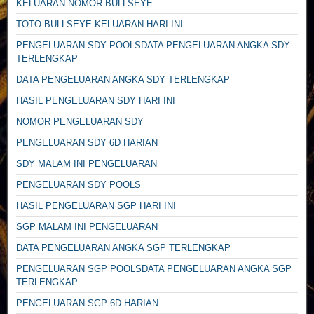
KELUARAN NOMOR BULLSEYE
TOTO BULLSEYE KELUARAN HARI INI
PENGELUARAN SDY POOLSDATA PENGELUARAN ANGKA SDY
TERLENGKAP
DATA PENGELUARAN ANGKA SDY TERLENGKAP
HASIL PENGELUARAN SDY HARI INI
NOMOR PENGELUARAN SDY
PENGELUARAN SDY 6D HARIAN
SDY MALAM INI PENGELUARAN
PENGELUARAN SDY POOLS
HASIL PENGELUARAN SGP HARI INI
SGP MALAM INI PENGELUARAN
DATA PENGELUARAN ANGKA SGP TERLENGKAP
PENGELUARAN SGP POOLSDATA PENGELUARAN ANGKA SGP
TERLENGKAP
PENGELUARAN SGP 6D HARIAN