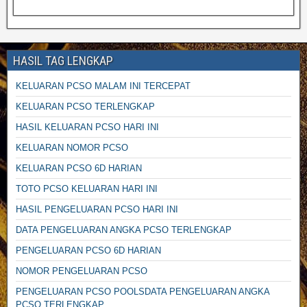
HASIL TAG LENGKAP
KELUARAN PCSO MALAM INI TERCEPAT
KELUARAN PCSO TERLENGKAP
HASIL KELUARAN PCSO HARI INI
KELUARAN NOMOR PCSO
KELUARAN PCSO 6D HARIAN
TOTO PCSO KELUARAN HARI INI
HASIL PENGELUARAN PCSO HARI INI
DATA PENGELUARAN ANGKA PCSO TERLENGKAP
PENGELUARAN PCSO 6D HARIAN
NOMOR PENGELUARAN PCSO
PENGELUARAN PCSO POOLSDATA PENGELUARAN ANGKA
PCSO TERLENGKAP