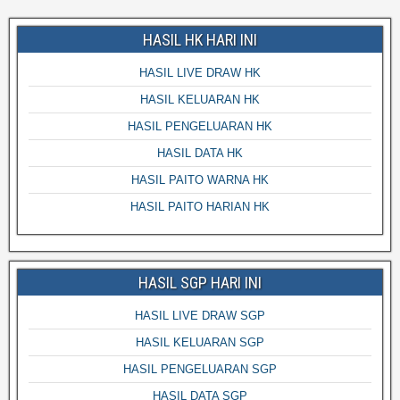
HASIL HK HARI INI
HASIL LIVE DRAW HK
HASIL KELUARAN HK
HASIL PENGELUARAN HK
HASIL DATA HK
HASIL PAITO WARNA HK
HASIL PAITO HARIAN HK
HASIL SGP HARI INI
HASIL LIVE DRAW SGP
HASIL KELUARAN SGP
HASIL PENGELUARAN SGP
HASIL DATA SGP