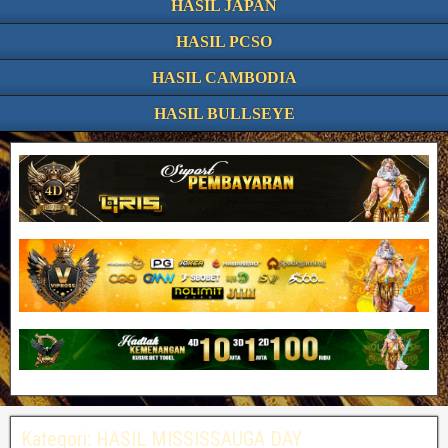
HASIL JAPAN
HASIL PCSO
HASIL CAMBODIA
HASIL BULLSEYE
Kategori:
HASIL MISSISSAUGA DAY