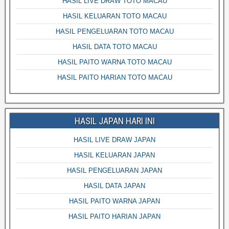
HASIL LIVE DRAW TOTO MACAU
HASIL KELUARAN TOTO MACAU
HASIL PENGELUARAN TOTO MACAU
HASIL DATA TOTO MACAU
HASIL PAITO WARNA TOTO MACAU
HASIL PAITO HARIAN TOTO MACAU
HASIL JAPAN HARI INI
HASIL LIVE DRAW JAPAN
HASIL KELUARAN JAPAN
HASIL PENGELUARAN JAPAN
HASIL DATA JAPAN
HASIL PAITO WARNA JAPAN
HASIL PAITO HARIAN JAPAN