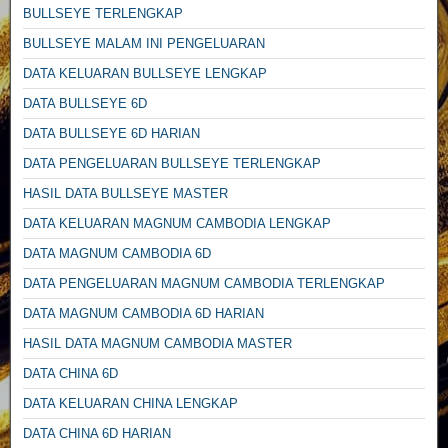
BULLSEYE TERLENGKAP
BULLSEYE MALAM INI PENGELUARAN
DATA KELUARAN BULLSEYE LENGKAP
DATA BULLSEYE 6D
DATA BULLSEYE 6D HARIAN
DATA PENGELUARAN BULLSEYE TERLENGKAP
HASIL DATA BULLSEYE MASTER
DATA KELUARAN MAGNUM CAMBODIA LENGKAP
DATA MAGNUM CAMBODIA 6D
DATA PENGELUARAN MAGNUM CAMBODIA TERLENGKAP
DATA MAGNUM CAMBODIA 6D HARIAN
HASIL DATA MAGNUM CAMBODIA MASTER
DATA CHINA 6D
DATA KELUARAN CHINA LENGKAP
DATA CHINA 6D HARIAN