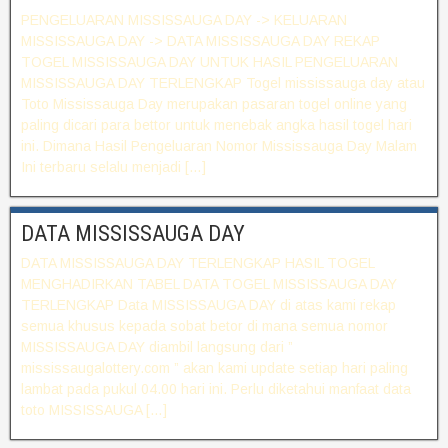
PENGELUARAN MISSISSAUGA DAY -> KELUARAN
MISSISSAUGA DAY -> DATA MISSISSAUGA DAY REKAP
TOGEL MISSISSAUGA DAY UNTUK HASIL PENGELUARAN
MISSISSAUGA DAY TERLENGKAP Togel mississauga day atau
Toto Mississauga Day merupakan pasaran togel online yang
paling dicari para bettor untuk menebak angka hasil togel hari
ini. Dimana Hasil Pengeluaran Nomor Mississauga Day Malam
Ini terbaru selalu menjadi […]
DATA MISSISSAUGA DAY
DATA MISSISSAUGA DAY TERLENGKAP HASIL TOGEL
MENGHADIRKAN TABEL DATA TOGEL MISSISSAUGA DAY
TERLENGKAP Data MISSISSAUGA DAY di atas kami rekap
semua khusus kepada sobat betor di mana semua nomor
MISSISSAUGA DAY diambil langsung dari ”
mississaugalottery.com ” akan kami update setiap hari paling
lambat pada pukul 04.00 hari ini. Perlu diketahui manfaat data
toto MISSISSAUGA […]