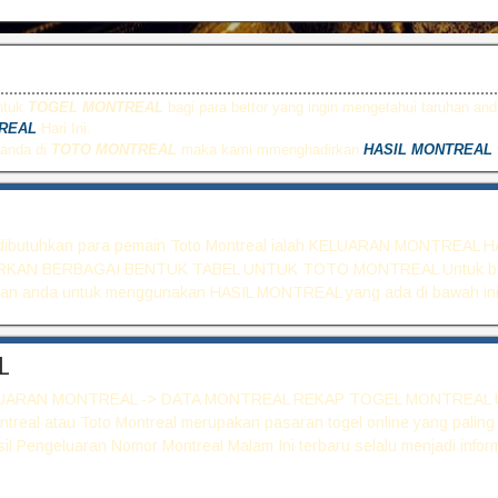
ntuk
TOGEL MONTREAL
bagi para bettor yang ingin mengetahui taruhan a
REAL
Hari Ini.
 anda di
TOTO MONTREAL
maka kami mmenghadirkan
HASIL MONTREAL
ng dibutuhkan para pemain Toto Montreal ialah KELUARAN MONTREAL H
N BERBAGAI BENTUK TABEL UNTUK TOTO MONTREAL Untuk bisa su
nkan anda untuk menggunakan HASIL MONTREAL yang ada di bawah i
L
UARAN MONTREAL -> DATA MONTREAL REKAP TOGEL MONTREAL 
l atau Toto Montreal merupakan pasaran togel online yang paling d
asil Pengeluaran Nomor Montreal Malam Ini terbaru selalu menjadi infor