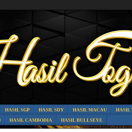
HASIL SGP
HASIL SDY
HASIL MACAU
HASIL
O
HASIL CAMBODIA
HASIL BULLSEYE