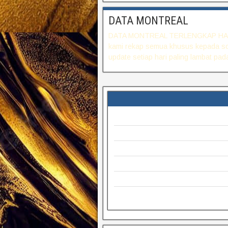
DATA MONTREAL
DATA MONTREAL TERLENGKAP HAS
kami rekap semua khusus kepada sob
update setiap hari paling lambat pad