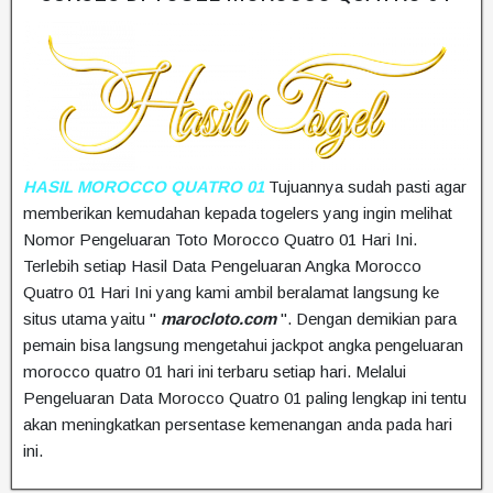
HASIL MOROCCO QUATRO 01
Tujuannya sudah pasti agar
memberikan kemudahan kepada togelers yang ingin melihat
Nomor Pengeluaran Toto Morocco Quatro 01 Hari Ini.
Terlebih setiap Hasil Data Pengeluaran Angka Morocco
Quatro 01 Hari Ini yang kami ambil beralamat langsung ke
situs utama yaitu "
marocloto.com
". Dengan demikian para
pemain bisa langsung mengetahui jackpot angka pengeluaran
morocco quatro 01 hari ini terbaru setiap hari. Melalui
Pengeluaran Data Morocco Quatro 01 paling lengkap ini tentu
akan meningkatkan persentase kemenangan anda pada hari
ini.