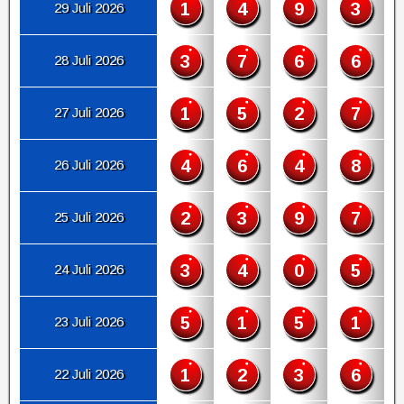
1
4
9
3
29 Juli 2026
3
7
6
6
28 Juli 2026
1
5
2
7
27 Juli 2026
4
6
4
8
26 Juli 2026
2
3
9
7
25 Juli 2026
3
4
0
5
24 Juli 2026
5
1
5
1
23 Juli 2026
1
2
3
6
22 Juli 2026