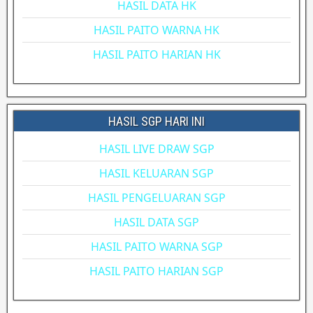
HASIL DATA HK
HASIL PAITO WARNA HK
HASIL PAITO HARIAN HK
HASIL SGP HARI INI
HASIL LIVE DRAW SGP
HASIL KELUARAN SGP
HASIL PENGELUARAN SGP
HASIL DATA SGP
HASIL PAITO WARNA SGP
HASIL PAITO HARIAN SGP