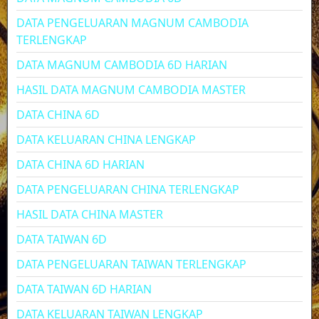
DATA PENGELUARAN MAGNUM CAMBODIA
TERLENGKAP
DATA MAGNUM CAMBODIA 6D HARIAN
HASIL DATA MAGNUM CAMBODIA MASTER
DATA CHINA 6D
DATA KELUARAN CHINA LENGKAP
DATA CHINA 6D HARIAN
DATA PENGELUARAN CHINA TERLENGKAP
HASIL DATA CHINA MASTER
DATA TAIWAN 6D
DATA PENGELUARAN TAIWAN TERLENGKAP
DATA TAIWAN 6D HARIAN
DATA KELUARAN TAIWAN LENGKAP