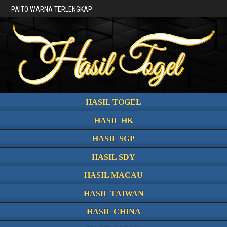
PAITO WARNA TERLENGKAP
HASIL TOGEL
HASIL HK
HASIL SGP
HASIL SDY
HASIL MACAU
HASIL TAIWAN
HASIL CHINA