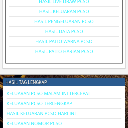
HASIL LIVE DRAW PCSO
HASIL KELUARAN PCSO
HASIL PENGELUARAN PCSO
HASIL DATA PCSO
HASIL PAITO WARNA PCSO
HASIL PAITO HARIAN PCSO
HASIL TAG LENGKAP
KELUARAN PCSO MALAM INI TERCEPAT
KELUARAN PCSO TERLENGKAP
HASIL KELUARAN PCSO HARI INI
KELUARAN NOMOR PCSO