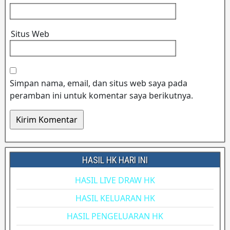
Situs Web
Simpan nama, email, dan situs web saya pada
peramban ini untuk komentar saya berikutnya.
HASIL HK HARI INI
HASIL LIVE DRAW HK
HASIL KELUARAN HK
HASIL PENGELUARAN HK