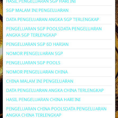
HASIL PENGELUARAN SGP HARI INI
SGP MALAM INI PENGELUARAN
DATA PENGELUARAN ANGKA SGP TERLENGKAP
PENGELUARAN SGP POOLSDATA PENGELUARAN
ANGKA SGP TERLENGKAP
PENGELUARAN SGP 6D HARIAN
NOMOR PENGELUARAN SGP
PENGELUARAN SGP POOLS
NOMOR PENGELUARAN CHINA
CHINA MALAM INI PENGELUARAN
DATA PENGELUARAN ANGKA CHINA TERLENGKAP
HASIL PENGELUARAN CHINA HARI INI
PENGELUARAN CHINA POOLSDATA PENGELUARAN
ANGKA CHINA TERLENGKAP