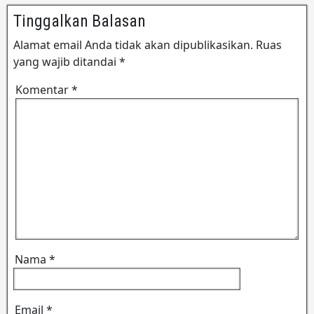
Tinggalkan Balasan
Alamat email Anda tidak akan dipublikasikan.
Ruas
yang wajib ditandai
*
Komentar
*
Nama
*
Email
*