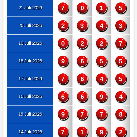
7
0
1
5
21 Juli 2026
2
3
4
3
20 Juli 2026
0
2
2
7
19 Juli 2026
9
6
5
5
18 Juli 2026
7
6
4
5
17 Juli 2026
6
6
9
4
16 Juli 2026
9
7
7
8
15 Juli 2026
7
1
9
2
14 Juli 2026