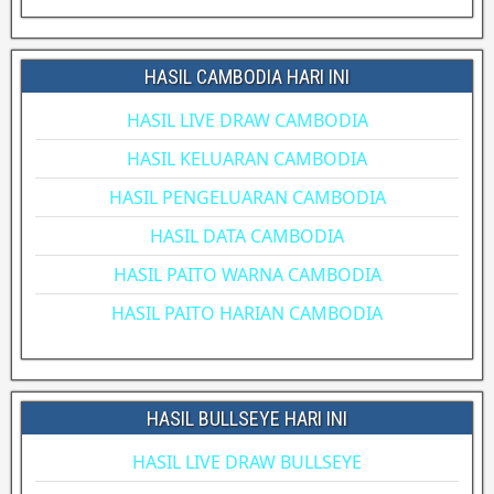
HASIL CAMBODIA HARI INI
HASIL LIVE DRAW CAMBODIA
HASIL KELUARAN CAMBODIA
HASIL PENGELUARAN CAMBODIA
HASIL DATA CAMBODIA
HASIL PAITO WARNA CAMBODIA
HASIL PAITO HARIAN CAMBODIA
HASIL BULLSEYE HARI INI
HASIL LIVE DRAW BULLSEYE