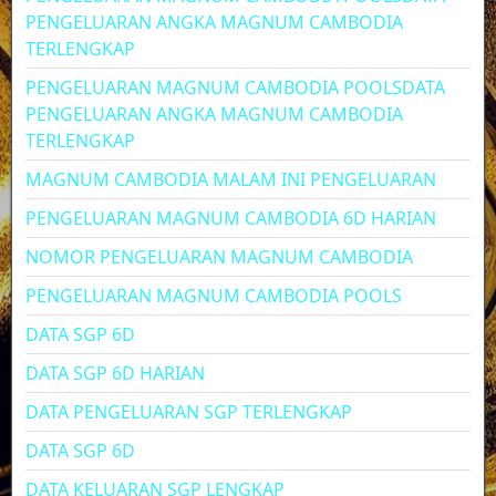
PENGELUARAN ANGKA MAGNUM CAMBODIA
TERLENGKAP
PENGELUARAN MAGNUM CAMBODIA POOLSDATA
PENGELUARAN ANGKA MAGNUM CAMBODIA
TERLENGKAP
MAGNUM CAMBODIA MALAM INI PENGELUARAN
PENGELUARAN MAGNUM CAMBODIA 6D HARIAN
NOMOR PENGELUARAN MAGNUM CAMBODIA
PENGELUARAN MAGNUM CAMBODIA POOLS
DATA SGP 6D
DATA SGP 6D HARIAN
DATA PENGELUARAN SGP TERLENGKAP
DATA SGP 6D
DATA KELUARAN SGP LENGKAP