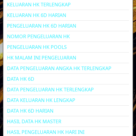
KELUARAN HK TERLENGKAP
KELUARAN HK 6D HARIAN
PENGELUARAN HK 6D HARIAN
NOMOR PENGELUARAN HK
PENGELUARAN HK POOLS
HK MALAM INI PENGELUARAN
DATA PENGELUARAN ANGKA HK TERLENGKAP
DATA HK 6D
DATA PENGELUARAN HK TERLENGKAP
DATA KELUARAN HK LENGKAP
DATA HK 6D HARIAN
HASIL DATA HK MASTER
HASIL PENGELUARAN HK HARI INI