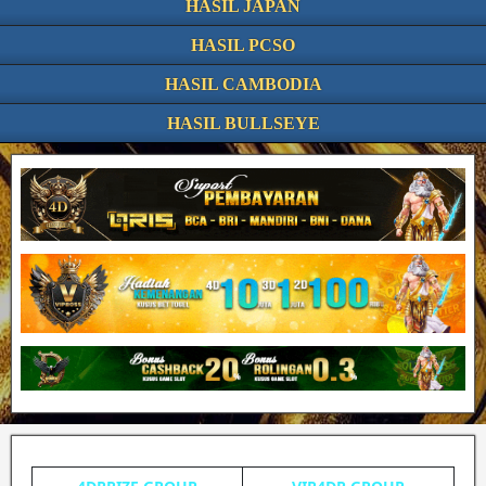
HASIL JAPAN
HASIL PCSO
HASIL CAMBODIA
HASIL BULLSEYE