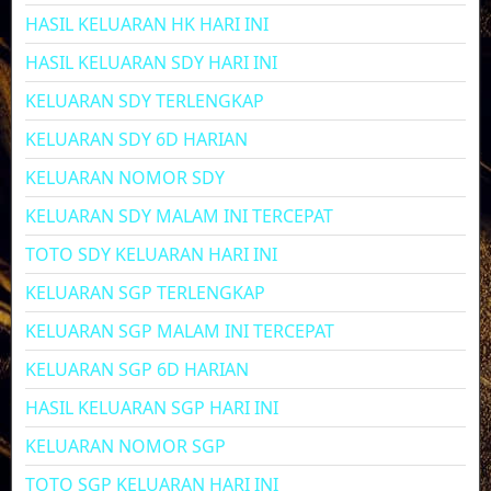
HASIL KELUARAN HK HARI INI
HASIL KELUARAN SDY HARI INI
KELUARAN SDY TERLENGKAP
KELUARAN SDY 6D HARIAN
KELUARAN NOMOR SDY
KELUARAN SDY MALAM INI TERCEPAT
TOTO SDY KELUARAN HARI INI
KELUARAN SGP TERLENGKAP
KELUARAN SGP MALAM INI TERCEPAT
KELUARAN SGP 6D HARIAN
HASIL KELUARAN SGP HARI INI
KELUARAN NOMOR SGP
TOTO SGP KELUARAN HARI INI