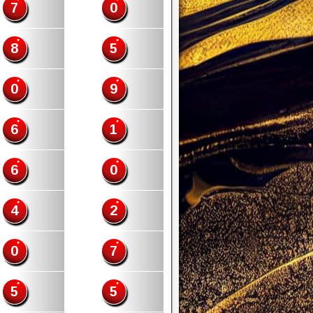
7
0
8
5
0
9
6
1
6
0
4
2
0
7
5
5