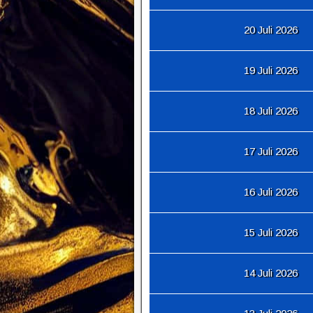
20 Juli 2026
19 Juli 2026
18 Juli 2026
17 Juli 2026
16 Juli 2026
15 Juli 2026
14 Juli 2026