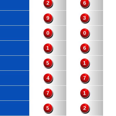
2
6
9
3
0
0
1
6
5
1
4
7
7
1
5
2