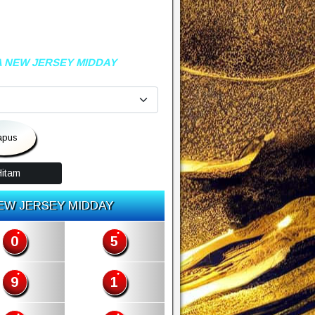
 NEW JERSEY MIDDAY
apus
Hitam
EW JERSEY MIDDAY
0
5
9
1