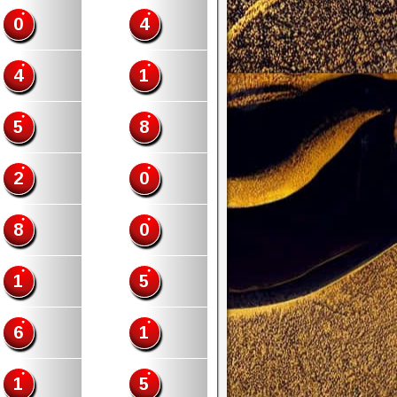
0
4
4
1
5
8
2
0
8
0
1
5
6
1
1
5