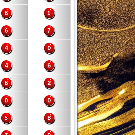
6
1
6
7
4
0
4
6
6
2
0
0
5
8