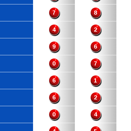
7
8
4
2
9
6
0
7
6
1
6
2
0
4