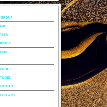
P GROUP
P4DP
AS6D
ORY4DP
AL4DP
 GROUP
STOGEL
R4DTOTO
Y4DTOTO