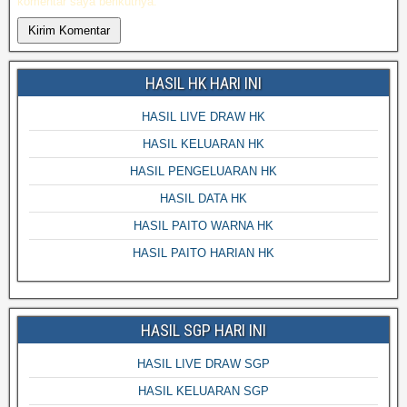
komentar saya berikutnya.
HASIL HK HARI INI
HASIL LIVE DRAW HK
HASIL KELUARAN HK
HASIL PENGELUARAN HK
HASIL DATA HK
HASIL PAITO WARNA HK
HASIL PAITO HARIAN HK
HASIL SGP HARI INI
HASIL LIVE DRAW SGP
HASIL KELUARAN SGP