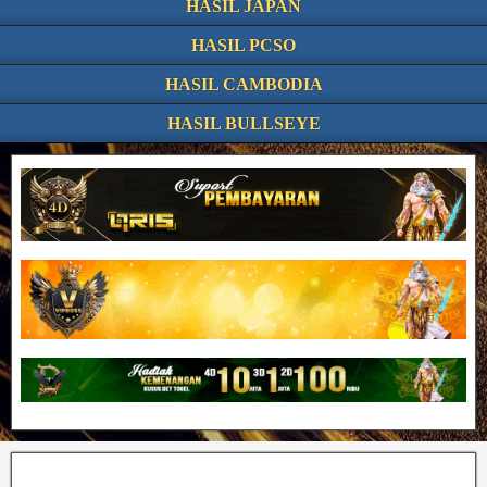
HASIL JAPAN
HASIL PCSO
HASIL CAMBODIA
HASIL BULLSEYE