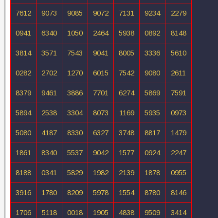
7612
9073
9085
9072
7131
9234
2279
0941
6340
1050
2464
5938
0892
8148
3814
3571
7543
9041
8005
3336
5610
0282
2702
1270
6015
7542
9080
2611
8379
9461
3886
7701
6274
5869
7591
5894
2538
3304
8073
1169
5935
0973
5080
4187
8330
6327
3748
8817
1479
1861
8340
5537
9042
1577
0924
2247
8188
0341
5829
1982
2139
1878
0955
3916
1780
8209
5978
1554
8780
8146
1706
5118
0018
1905
4838
9509
3414