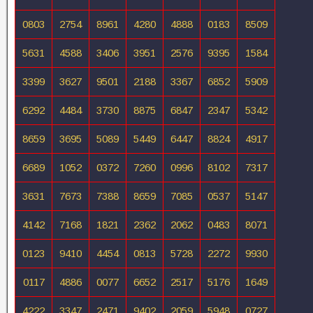
0803
2754
8961
4280
4888
0183
8509
5631
4588
3406
3951
2576
9395
1584
3399
3627
9501
2188
3367
6852
5909
6292
4484
3730
8875
6847
2347
5342
8659
3695
5089
5449
6447
8824
4917
6689
1052
0372
7260
0996
8102
7317
3631
7673
7388
8659
7085
0537
5147
4142
7168
1821
2362
2062
0483
8071
0123
9410
4454
0813
5728
2272
9930
0117
4886
0077
6652
2517
5176
1649
4222
3347
2471
9402
2059
5948
0727