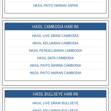
HASIL PAITO HARIAN JAPAN
HASIL CAMBODIA HARI INI
HASIL LIVE DRAW CAMBODIA
HASIL KELUARAN CAMBODIA
HASIL PENGELUARAN CAMBODIA
HASIL DATA CAMBODIA
HASIL PAITO WARNA CAMBODIA
HASIL PAITO HARIAN CAMBODIA
HASIL BULLSEYE HARI INI
HASIL LIVE DRAW BULLSEYE
HASIL KELUARAN BULLSEYE