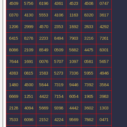
4509
5756
6196
4361
4523
4508
0747
0370
4130
5553
4106
1163
8320
3617
1206
2999
4570
2353
1892
2833
4292
6415
8278
2233
8494
7903
3216
7261
8086
2109
8549
0509
5882
4475
8301
7644
1691
0076
5707
1097
0581
5657
4383
0815
1583
5273
7336
5955
4946
1480
4500
5844
7319
9446
7392
3584
6669
1251
4422
7154
6054
1905
3983
2128
4094
5669
9398
4442
3602
1303
7533
6096
2152
4224
9569
7862
0471