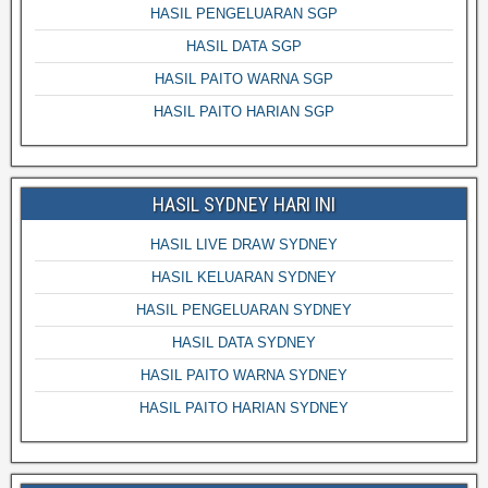
HASIL PENGELUARAN SGP
HASIL DATA SGP
HASIL PAITO WARNA SGP
HASIL PAITO HARIAN SGP
HASIL SYDNEY HARI INI
HASIL LIVE DRAW SYDNEY
HASIL KELUARAN SYDNEY
HASIL PENGELUARAN SYDNEY
HASIL DATA SYDNEY
HASIL PAITO WARNA SYDNEY
HASIL PAITO HARIAN SYDNEY