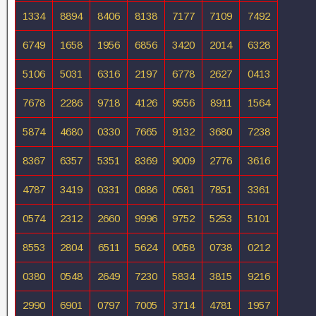
1334
8894
8406
8138
7177
7109
7492
6749
1658
1956
6856
3420
2014
6328
5106
5031
6316
2197
6778
2627
0413
7678
2286
9718
4126
9556
8911
1564
5874
4680
0330
7665
9132
3680
7238
8367
6357
5351
8369
9009
2776
3616
4787
3419
0331
0886
0581
7851
3361
0574
2312
2660
9996
9752
5253
5101
8553
2804
6511
5624
0058
0738
0212
0380
0548
2649
7230
5834
3815
9216
2990
6901
0797
7005
3714
4781
1957