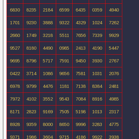
6830
8235
2184
6599
6435
0359
4940
1701
9230
3888
9322
4329
1024
7262
2660
1749
3218
5511
7656
7339
9929
9527
8180
4490
0985
2413
4190
5447
9695
8796
5717
7591
9450
3930
2767
0422
3714
1086
9656
7581
1031
2076
6978
9799
4476
1181
7138
8384
2481
7972
4102
3552
9543
7084
8916
4985
8171
2823
9169
7505
5198
1013
2317
8928
9359
8000
8650
9996
3283
4775
9371
1986
3604
9715
4186
9922
3938