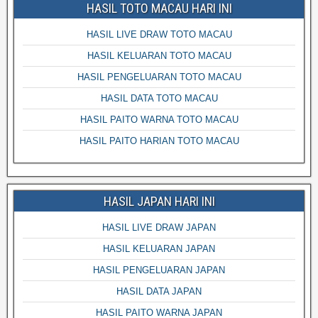
HASIL TOTO MACAU HARI INI
HASIL LIVE DRAW TOTO MACAU
HASIL KELUARAN TOTO MACAU
HASIL PENGELUARAN TOTO MACAU
HASIL DATA TOTO MACAU
HASIL PAITO WARNA TOTO MACAU
HASIL PAITO HARIAN TOTO MACAU
HASIL JAPAN HARI INI
HASIL LIVE DRAW JAPAN
HASIL KELUARAN JAPAN
HASIL PENGELUARAN JAPAN
HASIL DATA JAPAN
HASIL PAITO WARNA JAPAN