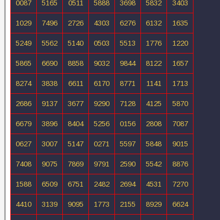
0087
5165
0511
5888
3698
5832
3403
1029
7496
2726
4303
6276
6132
1635
5249
5562
5140
0503
5513
1776
1220
5865
6690
8858
9032
9844
8122
1657
8274
3838
6611
6170
8771
1141
1713
2686
9137
3677
9290
7128
4125
5870
6679
3896
8404
5256
0156
2808
7087
0627
3007
5147
0271
5597
5848
9015
7408
9075
7869
9791
2590
5542
8876
1588
6509
6751
2482
2694
4531
7270
4410
3139
9095
1773
2155
8929
6624