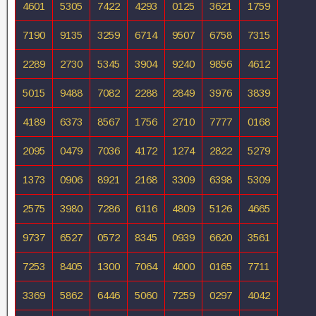
4601
5305
7422
4293
0125
3621
1759
7190
9135
3259
6714
9507
6758
7315
2289
2730
5345
3904
9240
9856
4612
5015
9488
7082
2288
2849
3976
3839
4189
6373
8567
1756
2710
7777
0168
2095
0479
7036
4172
1274
2822
5279
1373
0906
8921
2168
3309
6398
5309
2575
3980
7286
6116
4809
5126
4665
9737
6527
0572
8345
0939
6620
3561
7253
8405
1300
7064
4000
0165
7711
3369
5862
6446
5060
7259
0297
4042