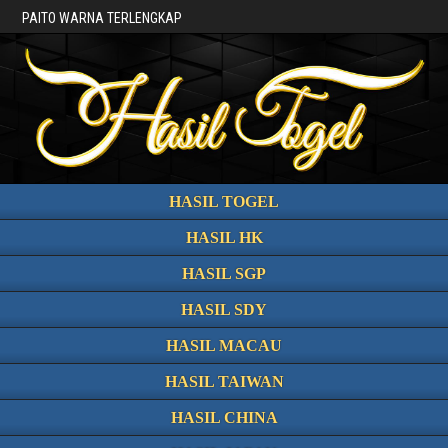
PAITO WARNA TERLENGKAP
HASIL TOGEL
HASIL HK
HASIL SGP
HASIL SDY
HASIL MACAU
HASIL TAIWAN
HASIL CHINA