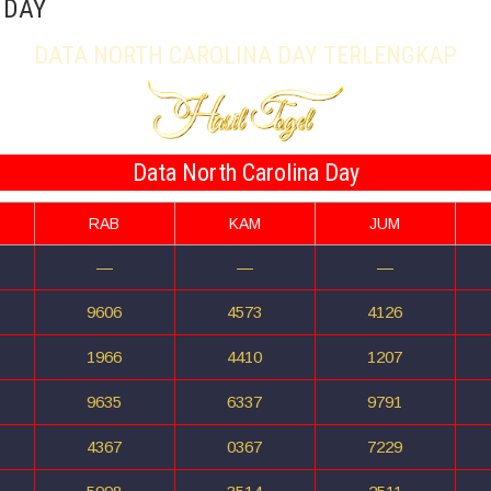
 DAY
DATA NORTH CAROLINA DAY TERLENGKAP
Data North Carolina Day
RAB
KAM
JUM
—
—
—
9606
4573
4126
1966
4410
1207
9635
6337
9791
4367
0367
7229