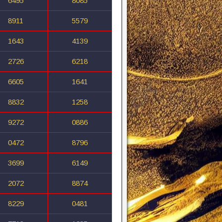
6495
8085
8911
5579
1643
4139
2726
6218
6605
1641
8832
1258
9272
0886
0472
8796
3699
6149
2072
8874
8229
0481