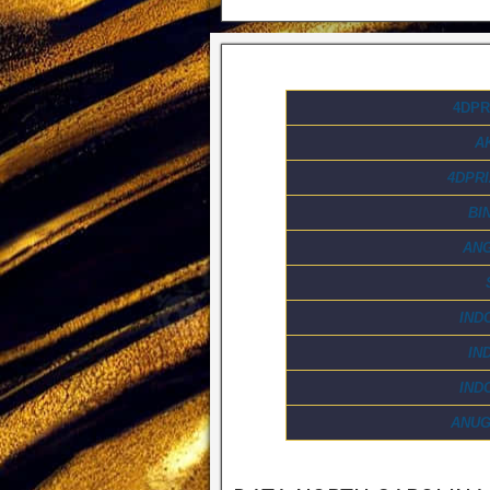
4DPR
A
4DPR
BI
AN
IND
IN
IND
ANU