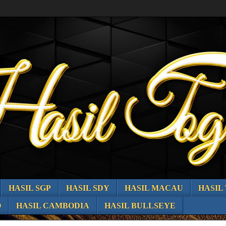
HASIL SGP
HASIL SDY
HASIL MACAU
HASIL
O
HASIL CAMBODIA
HASIL BULLSEYE