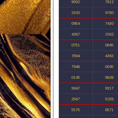
9092
7812
2103
9780
0954
7430
4387
1562
0751
0645
7694
4383
7946
0045
0145
9628
9947
9317
2587
5238
5575
8571