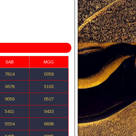
SAB
MGG
7814
0358
3678
5103
9056
0527
5411
9433
5554
6898