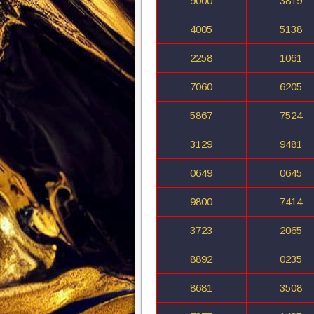
9000
3819
4005
5138
2258
1061
7060
6205
5867
7524
3129
9481
0649
0645
9800
7414
3723
2065
8892
0235
8681
3508