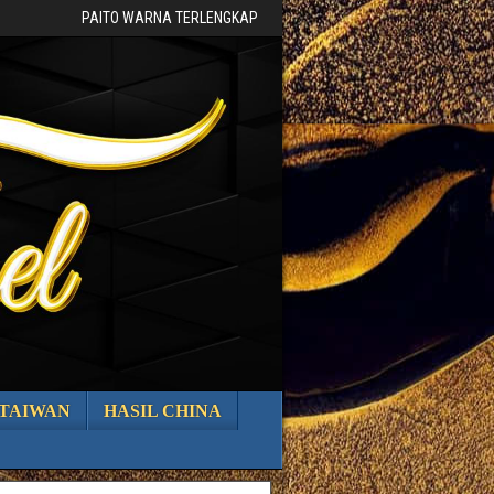
PAITO WARNA TERLENGKAP
 TAIWAN
HASIL CHINA