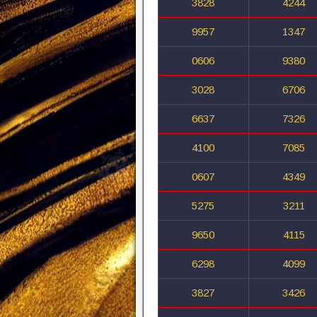
3828
4244
9957
1347
0606
9380
3028
6706
6637
7326
4100
7085
0607
4349
5275
3211
9650
4115
6298
4099
3827
3426