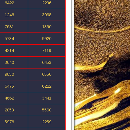
6422
2236
1246
3098
7681
1350
5734
9920
4214
7119
3640
6453
9650
6550
6475
6222
4662
3441
2053
5590
5976
2259