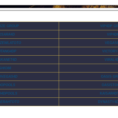
IZE GROUP
VIP4DP G
KSARA4D
VIP4D
IZEWLATOTO
VEGAS
NTANG4DP
VICTORY
GKANET4D
VIRAL4
SHIO88
OVEGAS4D
OASIS G
DOPOOLS
OASISTO
O4DPOOLS
KAISAR4D
GERAHTOTO
DYNASTY4