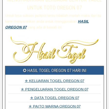
UNTUK TOTO OREGON 07
Untuk bisa sukses jackpot tentu tidaklah mudah maka dari itu
kami menyarankan anda untuk menggunakan
HASIL
OREGON 07
yang ada di bawah ini :
✪ HASIL TOGEL OREGON 07 HARI INI
✯ KELUARAN TOGEL OREGON 07
✯ PENGELUARAN TOGEL OREGON 07
✯ DATA TOGEL OREGON 07
✯ PAITO WARNA OREGON 07