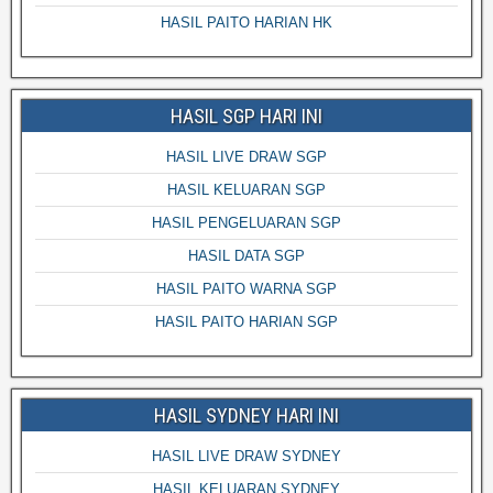
HASIL PAITO HARIAN HK
HASIL SGP HARI INI
HASIL LIVE DRAW SGP
HASIL KELUARAN SGP
HASIL PENGELUARAN SGP
HASIL DATA SGP
HASIL PAITO WARNA SGP
HASIL PAITO HARIAN SGP
HASIL SYDNEY HARI INI
HASIL LIVE DRAW SYDNEY
HASIL KELUARAN SYDNEY