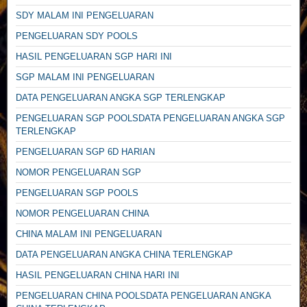
SDY MALAM INI PENGELUARAN
PENGELUARAN SDY POOLS
HASIL PENGELUARAN SGP HARI INI
SGP MALAM INI PENGELUARAN
DATA PENGELUARAN ANGKA SGP TERLENGKAP
PENGELUARAN SGP POOLSDATA PENGELUARAN ANGKA SGP
TERLENGKAP
PENGELUARAN SGP 6D HARIAN
NOMOR PENGELUARAN SGP
PENGELUARAN SGP POOLS
NOMOR PENGELUARAN CHINA
CHINA MALAM INI PENGELUARAN
DATA PENGELUARAN ANGKA CHINA TERLENGKAP
HASIL PENGELUARAN CHINA HARI INI
PENGELUARAN CHINA POOLSDATA PENGELUARAN ANGKA