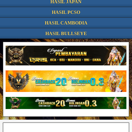
HASIL JAPAN
HASIL PCSO
HASIL CAMBODIA
HASIL BULLSEYE