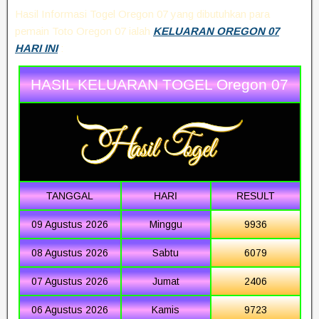
Hasil Informasi Togel Oregon 07 yang dibutuhkan para
pemain Toto Oregon 07 ialah
KELUARAN OREGON 07
HARI INI
:
HASIL KELUARAN TOGEL Oregon 07
TANGGAL
HARI
RESULT
09 Agustus 2026
Minggu
9936
08 Agustus 2026
Sabtu
6079
07 Agustus 2026
Jumat
2406
06 Agustus 2026
Kamis
9723