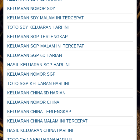
KELUARAN NOMOR SDY
KELUARAN SDY MALAM INI TERCEPAT
TOTO SDY KELUARAN HARI INI
KELUARAN SGP TERLENGKAP
KELUARAN SGP MALAM INI TERCEPAT
KELUARAN SGP 6D HARIAN
HASIL KELUARAN SGP HARI INI
KELUARAN NOMOR SGP
TOTO SGP KELUARAN HARI INI
KELUARAN CHINA 6D HARIAN
KELUARAN NOMOR CHINA
KELUARAN CHINA TERLENGKAP
KELUARAN CHINA MALAM INI TERCEPAT
HASIL KELUARAN CHINA HARI INI
TOTO CHINA KELUARAN HARI INI