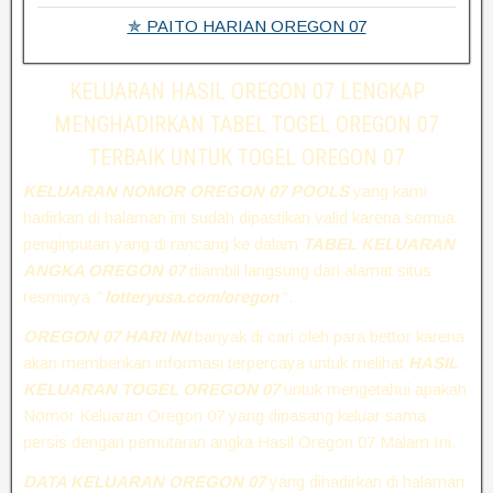
✯ PAITO HARIAN OREGON 07
KELUARAN HASIL OREGON 07 LENGKAP
MENGHADIRKAN TABEL TOGEL OREGON 07
TERBAIK UNTUK TOGEL OREGON 07
KELUARAN NOMOR OREGON 07 POOLS
yang kami
hadirkan di halaman ini sudah dipastikan valid karena semua
penginputan yang di rancang ke dalam
TABEL KELUARAN
ANGKA OREGON 07
diambil langsung dari alamat situs
resminya
”
lotteryusa.com/oregon
“.
OREGON 07 HARI INI
banyak di cari oleh para bettor karena
akan memberikan informasi terpercaya untuk melihat
HASIL
KELUARAN TOGEL OREGON 07
untuk mengetahui apakah
Nomor Keluaran Oregon 07 yang dipasang keluar sama
persis dengan pemutaran angka Hasil Oregon 07 Malam Ini.
DATA KELUARAN OREGON 07
yang dihadirkan di halaman