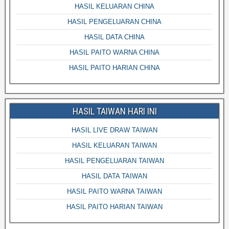
HASIL KELUARAN CHINA
HASIL PENGELUARAN CHINA
HASIL DATA CHINA
HASIL PAITO WARNA CHINA
HASIL PAITO HARIAN CHINA
HASIL TAIWAN HARI INI
HASIL LIVE DRAW TAIWAN
HASIL KELUARAN TAIWAN
HASIL PENGELUARAN TAIWAN
HASIL DATA TAIWAN
HASIL PAITO WARNA TAIWAN
HASIL PAITO HARIAN TAIWAN