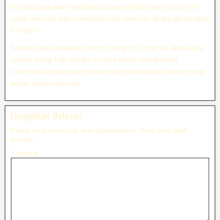
ini tentu juga akan membantu para pemain togel Oregon 07
untuk mencari atau membuat hasil rumusan angka jitu Oregon
07 hari ini.
Semua Hasil Keluaran Nomor Oregon 07 Hari Ini akan kami
update setiap hari secara on time untuk memberikan
informasi kepada para pemain mengenai hadiah utama yang
keluar pada malam ini.
Tinggalkan Balasan
Alamat email Anda tidak akan dipublikasikan.
Ruas yang wajib
ditandai
*
Komentar
*