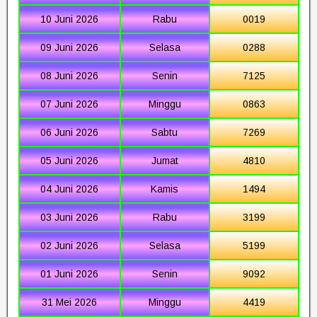
10 Juni 2026
Rabu
0019
09 Juni 2026
Selasa
0288
08 Juni 2026
Senin
7125
07 Juni 2026
Minggu
0863
06 Juni 2026
Sabtu
7269
05 Juni 2026
Jumat
4810
04 Juni 2026
Kamis
1494
03 Juni 2026
Rabu
3199
02 Juni 2026
Selasa
5199
01 Juni 2026
Senin
9092
31 Mei 2026
Minggu
4419