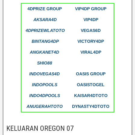
4DPRIZE GROUP
VIP4DP GROUP
AKSARA4D
VIP4DP
4DPRIZEWLATOTO
VEGAS6D
BINTANG4DP
VICTORY4DP
ANGKANET4D
VIRAL4DP
SHIO88
INDOVEGAS4D
OASIS GROUP
INDOPOOLS
OASISTOGEL
INDO4DPOOLS
KAISAR4DTOTO
ANUGERAHTOTO
DYNASTY4DTOTO
KELUARAN OREGON 07