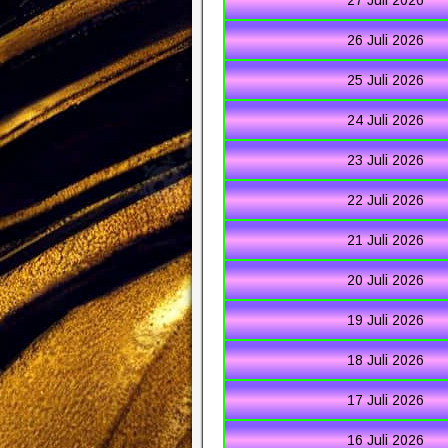
26 Juli 2026
25 Juli 2026
24 Juli 2026
23 Juli 2026
22 Juli 2026
21 Juli 2026
20 Juli 2026
19 Juli 2026
18 Juli 2026
17 Juli 2026
16 Juli 2026