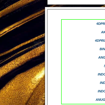
4DPR
A
4DPR
BI
AN
IND
IN
IND
ANUG