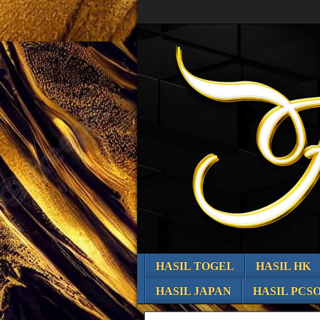
HASIL TOGEL
HASIL HK
HASIL JAPAN
HASIL PCS