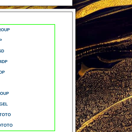
ROUP
P
6D
4DP
DP
ROUP
GEL
TOTO
DTOTO