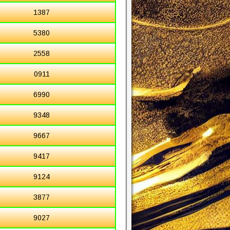
1387
5380
2558
0911
6990
9348
9667
9417
9124
3877
9027