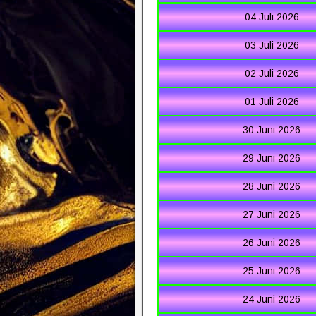
04 Juli 2026
03 Juli 2026
02 Juli 2026
01 Juli 2026
30 Juni 2026
29 Juni 2026
28 Juni 2026
27 Juni 2026
26 Juni 2026
25 Juni 2026
24 Juni 2026