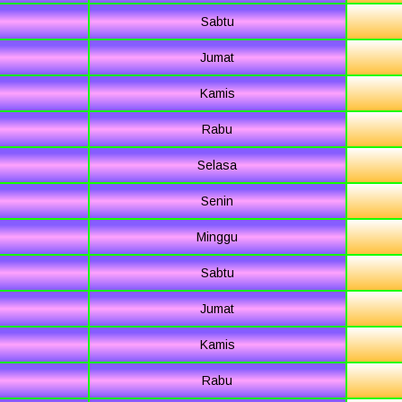
Sabtu
Jumat
Kamis
Rabu
Selasa
Senin
Minggu
Sabtu
Jumat
Kamis
Rabu