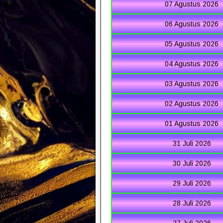
07 Agustus 2026
06 Agustus 2026
05 Agustus 2026
04 Agustus 2026
03 Agustus 2026
02 Agustus 2026
01 Agustus 2026
31 Juli 2026
30 Juli 2026
29 Juli 2026
28 Juli 2026
27 Juli 2026