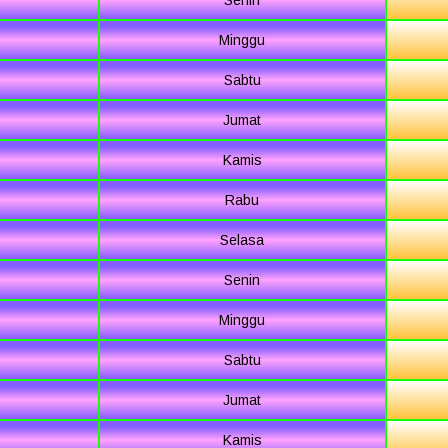
Minggu
Sabtu
Jumat
Kamis
Rabu
Selasa
Senin
Minggu
Sabtu
Jumat
Kamis