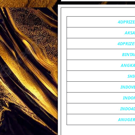
4DPRIZ
AKS
4DPRIZ
BINT
ANGKA
SHI
INDOV
INDO
INDO4
ANUGER