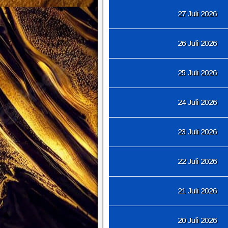
27 Juli 2026
26 Juli 2026
25 Juli 2026
24 Juli 2026
23 Juli 2026
22 Juli 2026
21 Juli 2026
20 Juli 2026