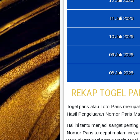
12 Juli 2026
11 Juli 2026
10 Juli 2026
09 Juli 2026
08 Juli 2026
REKAP TOGEL PA
Togel paris atau Toto Paris merupak
Hasil Pengeluaran Nomor Paris Malam
Hal ini tentu menjadi sangat pentin
Nomor Paris tercepat malam ini ya