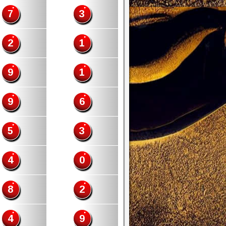
7
3
2
1
9
1
9
6
5
3
4
0
8
2
4
9