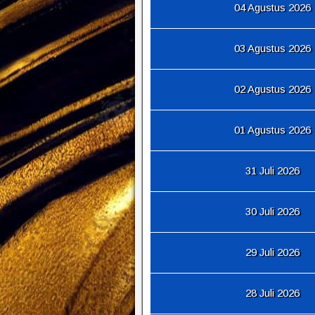
04 Agustus 2026
03 Agustus 2026
02 Agustus 2026
01 Agustus 2026
31 Juli 2026
30 Juli 2026
29 Juli 2026
28 Juli 2026