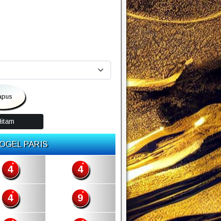
apus
Hitam
OGEL PARIS
4
4
4
9