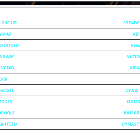
E GROUP
VIP4D
ARA4D
VI
EWLATOTO
VEG
ANG4DP
VICT
NET4D
VIR
O88
EGAS4D
OASIS
POOLS
OASI
DPOOLS
KAISA
AHTOTO
DYNAST