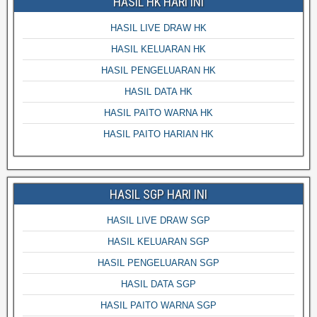
HASIL HK HARI INI
HASIL LIVE DRAW HK
HASIL KELUARAN HK
HASIL PENGELUARAN HK
HASIL DATA HK
HASIL PAITO WARNA HK
HASIL PAITO HARIAN HK
HASIL SGP HARI INI
HASIL LIVE DRAW SGP
HASIL KELUARAN SGP
HASIL PENGELUARAN SGP
HASIL DATA SGP
HASIL PAITO WARNA SGP