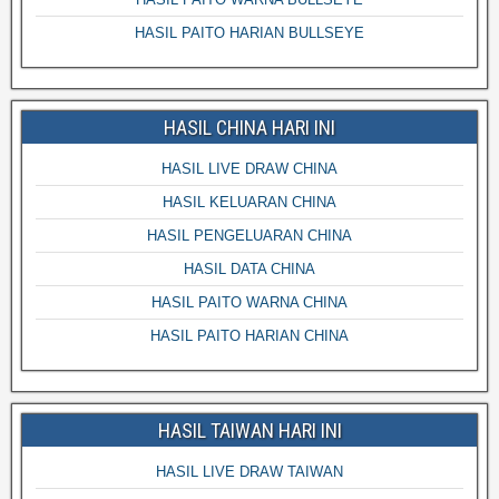
HASIL PAITO HARIAN BULLSEYE
HASIL CHINA HARI INI
HASIL LIVE DRAW CHINA
HASIL KELUARAN CHINA
HASIL PENGELUARAN CHINA
HASIL DATA CHINA
HASIL PAITO WARNA CHINA
HASIL PAITO HARIAN CHINA
HASIL TAIWAN HARI INI
HASIL LIVE DRAW TAIWAN