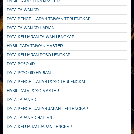
HASIL DATA CHINA MASTER
DATA TAIWAN 6D
DATA PENGELUARAN TAIWAN TERLENGKAP
DATA TAIWAN 6D HARIAN
DATA KELUARAN TAIWAN LENGKAP
HASIL DATA TAIWAN MASTER
DATA KELUARAN PCSO LENGKAP
DATA PCSO 6D
DATA PCSO 6D HARIAN
DATA PENGELUARAN PCSO TERLENGKAP
HASIL DATA PCSO MASTER
DATA JAPAN 6D
DATA PENGELUARAN JAPAN TERLENGKAP
DATA JAPAN 6D HARIAN
DATA KELUARAN JAPAN LENGKAP