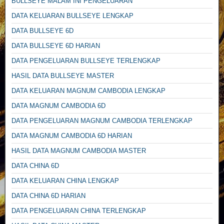
BULLSEYE MALAM INI PENGELUARAN
DATA KELUARAN BULLSEYE LENGKAP
DATA BULLSEYE 6D
DATA BULLSEYE 6D HARIAN
DATA PENGELUARAN BULLSEYE TERLENGKAP
HASIL DATA BULLSEYE MASTER
DATA KELUARAN MAGNUM CAMBODIA LENGKAP
DATA MAGNUM CAMBODIA 6D
DATA PENGELUARAN MAGNUM CAMBODIA TERLENGKAP
DATA MAGNUM CAMBODIA 6D HARIAN
HASIL DATA MAGNUM CAMBODIA MASTER
DATA CHINA 6D
DATA KELUARAN CHINA LENGKAP
DATA CHINA 6D HARIAN
DATA PENGELUARAN CHINA TERLENGKAP