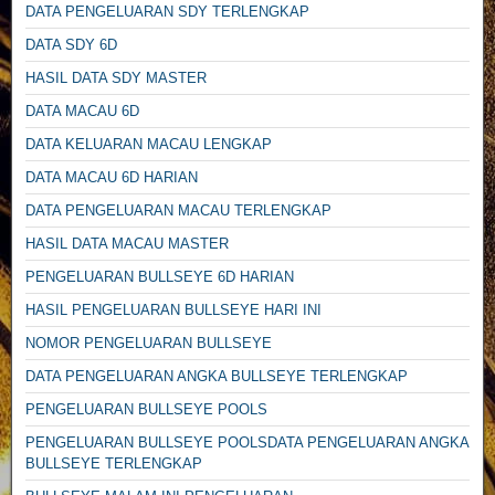
DATA PENGELUARAN SDY TERLENGKAP
DATA SDY 6D
HASIL DATA SDY MASTER
DATA MACAU 6D
DATA KELUARAN MACAU LENGKAP
DATA MACAU 6D HARIAN
DATA PENGELUARAN MACAU TERLENGKAP
HASIL DATA MACAU MASTER
PENGELUARAN BULLSEYE 6D HARIAN
HASIL PENGELUARAN BULLSEYE HARI INI
NOMOR PENGELUARAN BULLSEYE
DATA PENGELUARAN ANGKA BULLSEYE TERLENGKAP
PENGELUARAN BULLSEYE POOLS
PENGELUARAN BULLSEYE POOLSDATA PENGELUARAN ANGKA
BULLSEYE TERLENGKAP