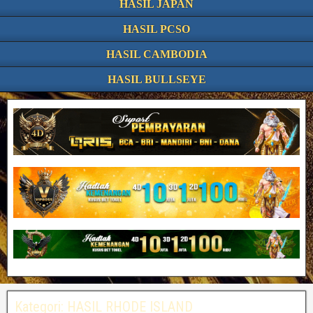
HASIL JAPAN
HASIL PCSO
HASIL CAMBODIA
HASIL BULLSEYE
Kategori:
HASIL RHODE ISLAND