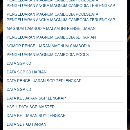
PENGELUARAN MAGNUM CAMBODIA POOLSDATA
PENGELUARAN ANGKA MAGNUM CAMBODIA TERLENGKAP
PENGELUARAN MAGNUM CAMBODIA POOLSDATA
PENGELUARAN ANGKA MAGNUM CAMBODIA TERLENGKAP
MAGNUM CAMBODIA MALAM INI PENGELUARAN
PENGELUARAN MAGNUM CAMBODIA 6D HARIAN
NOMOR PENGELUARAN MAGNUM CAMBODIA
PENGELUARAN MAGNUM CAMBODIA POOLS
DATA SGP 6D
DATA SGP 6D HARIAN
DATA PENGELUARAN SGP TERLENGKAP
DATA SGP 6D
DATA KELUARAN SGP LENGKAP
HASIL DATA SGP MASTER
DATA KELUARAN SDY LENGKAP
DATA SDY 6D HARIAN