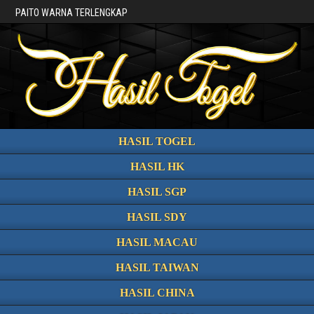
PAITO WARNA TERLENGKAP
HASIL TOGEL
HASIL HK
HASIL SGP
HASIL SDY
HASIL MACAU
HASIL TAIWAN
HASIL CHINA