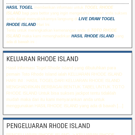
HASIL TOGEL
memberikan informasi untuk
TOGEL RHODE
ISLAND
bagi para bettor yang ingin mengetahui taruhan anda sukses
anda dapat menyaksikannya langsung di
LIVE DRAW TOGEL
RHODE ISLAND
Hari Ini.
Tentu untuk meningkatkan kemenangan anda di
TOTO RHODE
ISLAND
maka kami mmenghadirkan
HASIL RHODE ISLAND
yang
ada di bawah ini :
KELUARAN RHODE ISLAND
Hasil Informasi Togel Rhode Island yang dibutuhkan para
pemain Toto Rhode Island ialah KELUARAN RHODE ISLAND
HARI INI : HASIL TOGEL DARI KELUARAN RHODE ISLAND
MENGHADIRKAN BERBAGAI BENTUK TABEL UNTUK TOTO
RHODE ISLAND Untuk bisa sukses jackpot tentu tidaklah
mudah maka dari itu kami menyarankan anda untuk
menggunakan HASIL RHODE ISLAND yang ada di bawah […]
PENGELUARAN RHODE ISLAND
PENGELUARAN RHODE ISLAND -> KELUARAN RHODE