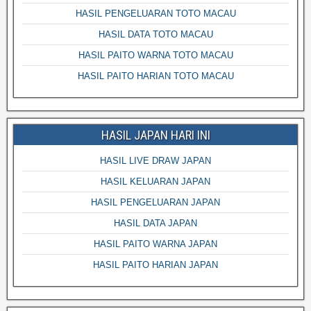
HASIL PENGELUARAN TOTO MACAU
HASIL DATA TOTO MACAU
HASIL PAITO WARNA TOTO MACAU
HASIL PAITO HARIAN TOTO MACAU
HASIL JAPAN HARI INI
HASIL LIVE DRAW JAPAN
HASIL KELUARAN JAPAN
HASIL PENGELUARAN JAPAN
HASIL DATA JAPAN
HASIL PAITO WARNA JAPAN
HASIL PAITO HARIAN JAPAN