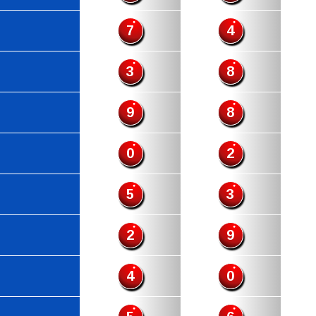
7
4
3
8
9
8
0
2
5
3
2
9
4
0