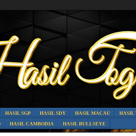
HASIL SGP
HASIL SDY
HASIL MACAU
HASIL
O
HASIL CAMBODIA
HASIL BULLSEYE