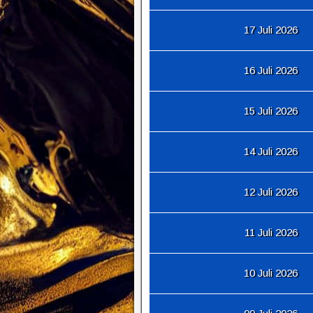
17 Juli 2026
16 Juli 2026
15 Juli 2026
14 Juli 2026
12 Juli 2026
11 Juli 2026
10 Juli 2026