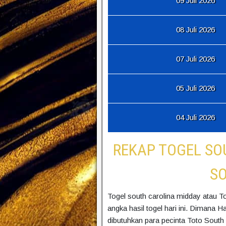
09 Juli 2026
08 Juli 2026
07 Juli 2026
05 Juli 2026
04 Juli 2026
REKAP TOGEL SO
SO
Togel south carolina midday atau T
angka hasil togel hari ini. Dimana 
dibutuhkan para pecinta Toto South