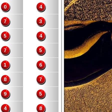
0
4
7
3
5
4
7
5
1
6
8
7
9
5
4
8