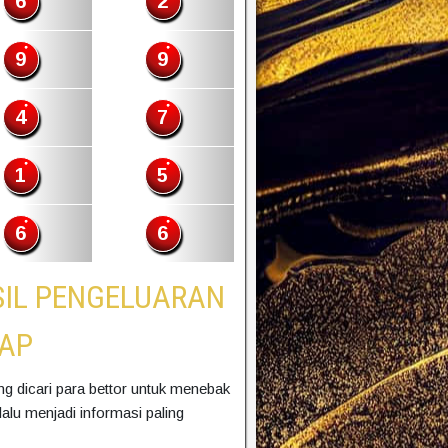
6
2
9
9
4
7
1
5
6
6
SIL PENGELUARAN
KAP
ng dicari para bettor untuk menebak
alu menjadi informasi paling