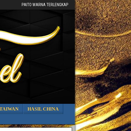
PAITO WARNA TERLENGKAP
 TAIWAN
HASIL CHINA