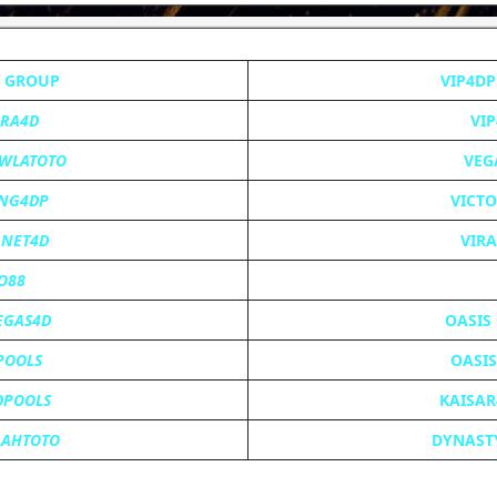
E GROUP
VIP4D
ARA4D
VI
EWLATOTO
VEG
ANG4DP
VICT
NET4D
VIR
O88
EGAS4D
OASIS
POOLS
OASI
DPOOLS
KAISA
AHTOTO
DYNAST