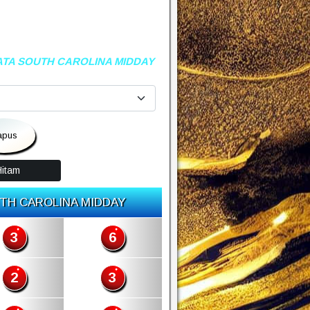
ATA SOUTH CAROLINA MIDDAY
apus
Hitam
TH CAROLINA MIDDAY
3
6
2
3