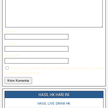
Nama
*
Email
*
Situs Web
Simpan nama, email, dan situs web saya pada peramban ini untuk
komentar saya berikutnya.
HASIL HK HARI INI
HASIL LIVE DRAW HK