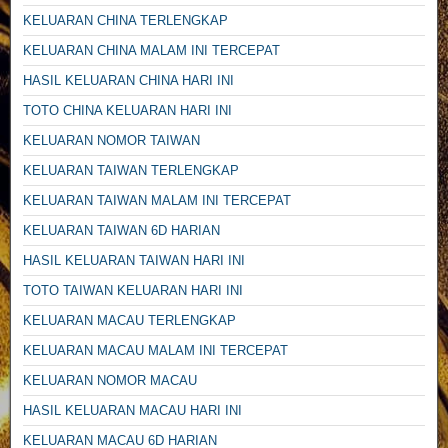
KELUARAN CHINA TERLENGKAP
KELUARAN CHINA MALAM INI TERCEPAT
HASIL KELUARAN CHINA HARI INI
TOTO CHINA KELUARAN HARI INI
KELUARAN NOMOR TAIWAN
KELUARAN TAIWAN TERLENGKAP
KELUARAN TAIWAN MALAM INI TERCEPAT
KELUARAN TAIWAN 6D HARIAN
HASIL KELUARAN TAIWAN HARI INI
TOTO TAIWAN KELUARAN HARI INI
KELUARAN MACAU TERLENGKAP
KELUARAN MACAU MALAM INI TERCEPAT
KELUARAN NOMOR MACAU
HASIL KELUARAN MACAU HARI INI
KELUARAN MACAU 6D HARIAN