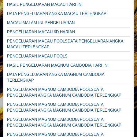
HASIL PENGELUARAN MACAU HARI INI
DATA PENGELUARAN ANGKA MACAU TERLENGKAP
MACAU MALAM INI PENGELUARAN
PENGELUARAN MACAU 6D HARIAN
PENGELUARAN MACAU POOLSDATA PENGELUARAN ANGKA
MACAU TERLENGKAP
PENGELUARAN MACAU POOLS
HASIL PENGELUARAN MAGNUM CAMBODIA HARI INI
DATA PENGELUARAN ANGKA MAGNUM CAMBODIA
TERLENGKAP
PENGELUARAN MAGNUM CAMBODIA POOLSDATA
PENGELUARAN ANGKA MAGNUM CAMBODIA TERLENGKAP
PENGELUARAN MAGNUM CAMBODIA POOLSDATA
PENGELUARAN ANGKA MAGNUM CAMBODIA TERLENGKAP
PENGELUARAN MAGNUM CAMBODIA POOLSDATA
PENGELUARAN ANGKA MAGNUM CAMBODIA TERLENGKAP
PENGELUARAN MAGNUM CAMBODIA POOLSDATA