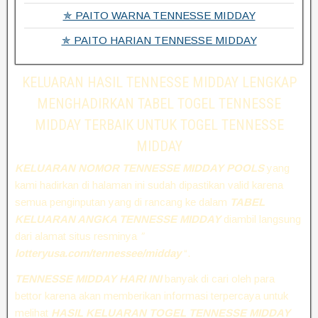
✯ PAITO WARNA TENNESSE MIDDAY
✯ PAITO HARIAN TENNESSE MIDDAY
KELUARAN HASIL TENNESSE MIDDAY LENGKAP
MENGHADIRKAN TABEL TOGEL TENNESSE
MIDDAY TERBAIK UNTUK TOGEL TENNESSE
MIDDAY
KELUARAN NOMOR TENNESSE MIDDAY POOLS
yang
kami hadirkan di halaman ini sudah dipastikan valid karena
semua penginputan yang di rancang ke dalam
TABEL
KELUARAN ANGKA TENNESSE MIDDAY
diambil langsung
dari alamat situs resminya
”
lotteryusa.com/tennessee/midday
“.
TENNESSE MIDDAY HARI INI
banyak di cari oleh para
bettor karena akan memberikan informasi terpercaya untuk
melihat
HASIL KELUARAN TOGEL TENNESSE MIDDAY