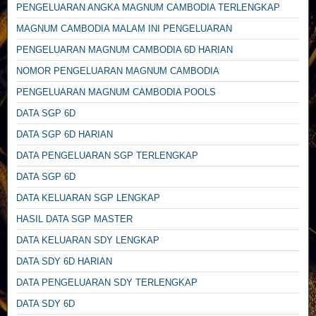
PENGELUARAN ANGKA MAGNUM CAMBODIA TERLENGKAP
MAGNUM CAMBODIA MALAM INI PENGELUARAN
PENGELUARAN MAGNUM CAMBODIA 6D HARIAN
NOMOR PENGELUARAN MAGNUM CAMBODIA
PENGELUARAN MAGNUM CAMBODIA POOLS
DATA SGP 6D
DATA SGP 6D HARIAN
DATA PENGELUARAN SGP TERLENGKAP
DATA SGP 6D
DATA KELUARAN SGP LENGKAP
HASIL DATA SGP MASTER
DATA KELUARAN SDY LENGKAP
DATA SDY 6D HARIAN
DATA PENGELUARAN SDY TERLENGKAP
DATA SDY 6D