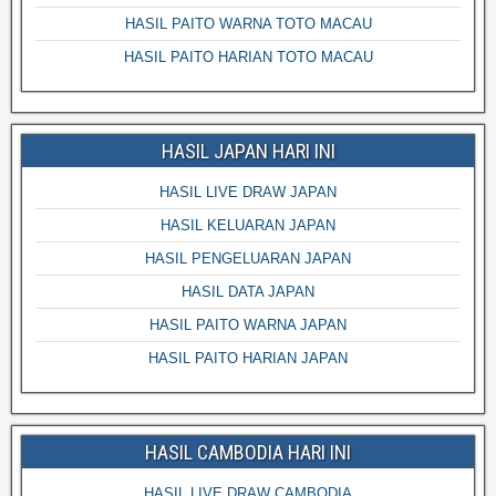
HASIL PAITO WARNA TOTO MACAU
HASIL PAITO HARIAN TOTO MACAU
HASIL JAPAN HARI INI
HASIL LIVE DRAW JAPAN
HASIL KELUARAN JAPAN
HASIL PENGELUARAN JAPAN
HASIL DATA JAPAN
HASIL PAITO WARNA JAPAN
HASIL PAITO HARIAN JAPAN
HASIL CAMBODIA HARI INI
HASIL LIVE DRAW CAMBODIA