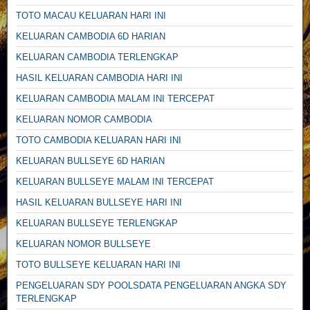
TOTO MACAU KELUARAN HARI INI
KELUARAN CAMBODIA 6D HARIAN
KELUARAN CAMBODIA TERLENGKAP
HASIL KELUARAN CAMBODIA HARI INI
KELUARAN CAMBODIA MALAM INI TERCEPAT
KELUARAN NOMOR CAMBODIA
TOTO CAMBODIA KELUARAN HARI INI
KELUARAN BULLSEYE 6D HARIAN
KELUARAN BULLSEYE MALAM INI TERCEPAT
HASIL KELUARAN BULLSEYE HARI INI
KELUARAN BULLSEYE TERLENGKAP
KELUARAN NOMOR BULLSEYE
TOTO BULLSEYE KELUARAN HARI INI
PENGELUARAN SDY POOLSDATA PENGELUARAN ANGKA SDY
TERLENGKAP