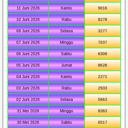
11 Juni 2026
Kamis
9016
10 Juni 2026
Rabu
8278
09 Juni 2026
Selasa
3277
07 Juni 2026
Minggu
7037
06 Juni 2026
Sabtu
6308
05 Juni 2026
Jumat
8628
04 Juni 2026
Kamis
2271
03 Juni 2026
Rabu
2933
02 Juni 2026
Selasa
5663
31 Mei 2026
Minggu
8363
30 Mei 2026
Sabtu
6517