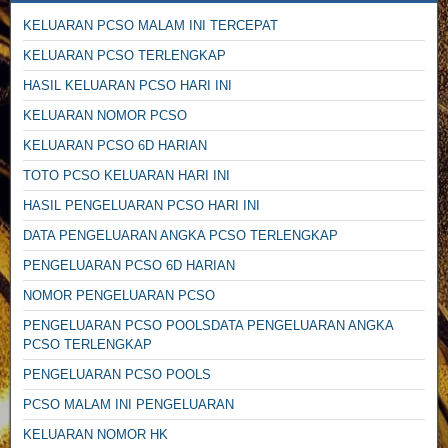
KELUARAN PCSO MALAM INI TERCEPAT
KELUARAN PCSO TERLENGKAP
HASIL KELUARAN PCSO HARI INI
KELUARAN NOMOR PCSO
KELUARAN PCSO 6D HARIAN
TOTO PCSO KELUARAN HARI INI
HASIL PENGELUARAN PCSO HARI INI
DATA PENGELUARAN ANGKA PCSO TERLENGKAP
PENGELUARAN PCSO 6D HARIAN
NOMOR PENGELUARAN PCSO
PENGELUARAN PCSO POOLSDATA PENGELUARAN ANGKA
PCSO TERLENGKAP
PENGELUARAN PCSO POOLS
PCSO MALAM INI PENGELUARAN
KELUARAN NOMOR HK