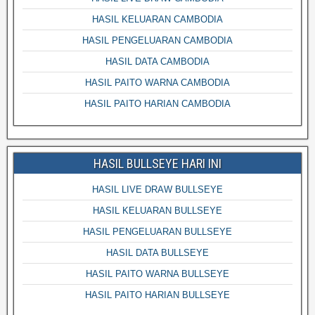
HASIL KELUARAN CAMBODIA
HASIL PENGELUARAN CAMBODIA
HASIL DATA CAMBODIA
HASIL PAITO WARNA CAMBODIA
HASIL PAITO HARIAN CAMBODIA
HASIL BULLSEYE HARI INI
HASIL LIVE DRAW BULLSEYE
HASIL KELUARAN BULLSEYE
HASIL PENGELUARAN BULLSEYE
HASIL DATA BULLSEYE
HASIL PAITO WARNA BULLSEYE
HASIL PAITO HARIAN BULLSEYE