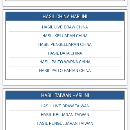
HASIL CHINA HARI INI
HASIL LIVE DRAW CHINA
HASIL KELUARAN CHINA
HASIL PENGELUARAN CHINA
HASIL DATA CHINA
HASIL PAITO WARNA CHINA
HASIL PAITO HARIAN CHINA
HASIL TAIWAN HARI INI
HASIL LIVE DRAW TAIWAN
HASIL KELUARAN TAIWAN
HASIL PENGELUARAN TAIWAN