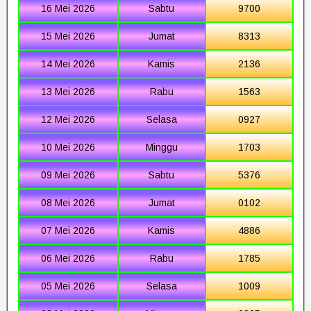
16 Mei 2026
Sabtu
9700
15 Mei 2026
Jumat
8313
14 Mei 2026
Kamis
2136
13 Mei 2026
Rabu
1563
12 Mei 2026
Selasa
0927
10 Mei 2026
Minggu
1703
09 Mei 2026
Sabtu
5376
08 Mei 2026
Jumat
0102
07 Mei 2026
Kamis
4886
06 Mei 2026
Rabu
1785
05 Mei 2026
Selasa
1009