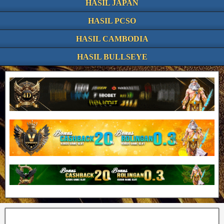
HASIL JAPAN
HASIL PCSO
HASIL CAMBODIA
HASIL BULLSEYE