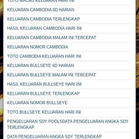
TOTO MACAU KELUARAN HARI INI
KELUARAN CAMBODIA 6D HARIAN
KELUARAN CAMBODIA TERLENGKAP
HASIL KELUARAN CAMBODIA HARI INI
KELUARAN CAMBODIA MALAM INI TERCEPAT
KELUARAN NOMOR CAMBODIA
TOTO CAMBODIA KELUARAN HARI INI
KELUARAN BULLSEYE 6D HARIAN
KELUARAN BULLSEYE MALAM INI TERCEPAT
HASIL KELUARAN BULLSEYE HARI INI
KELUARAN BULLSEYE TERLENGKAP
KELUARAN NOMOR BULLSEYE
TOTO BULLSEYE KELUARAN HARI INI
PENGELUARAN SDY POOLSDATA PENGELUARAN ANGKA SDY
TERLENGKAP
DATA PENGELUARAN ANGKA SDY TERLENGKAP