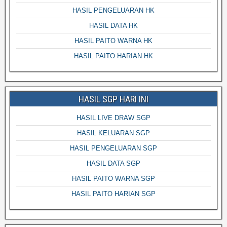
HASIL PENGELUARAN HK
HASIL DATA HK
HASIL PAITO WARNA HK
HASIL PAITO HARIAN HK
HASIL SGP HARI INI
HASIL LIVE DRAW SGP
HASIL KELUARAN SGP
HASIL PENGELUARAN SGP
HASIL DATA SGP
HASIL PAITO WARNA SGP
HASIL PAITO HARIAN SGP