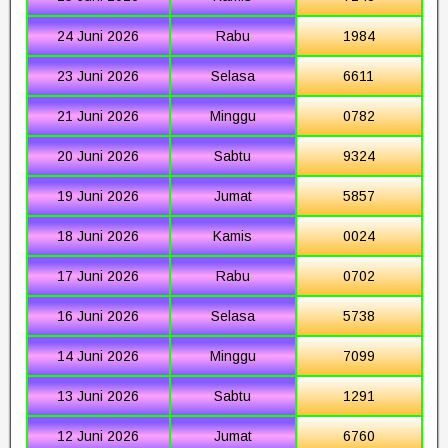
24 Juni 2026
Rabu
1984
23 Juni 2026
Selasa
6611
21 Juni 2026
Minggu
0782
20 Juni 2026
Sabtu
9324
19 Juni 2026
Jumat
5857
18 Juni 2026
Kamis
0024
17 Juni 2026
Rabu
0702
16 Juni 2026
Selasa
5738
14 Juni 2026
Minggu
7099
13 Juni 2026
Sabtu
1291
12 Juni 2026
Jumat
6760