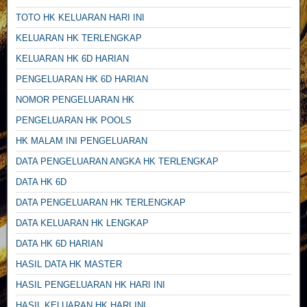
TOTO HK KELUARAN HARI INI
KELUARAN HK TERLENGKAP
KELUARAN HK 6D HARIAN
PENGELUARAN HK 6D HARIAN
NOMOR PENGELUARAN HK
PENGELUARAN HK POOLS
HK MALAM INI PENGELUARAN
DATA PENGELUARAN ANGKA HK TERLENGKAP
DATA HK 6D
DATA PENGELUARAN HK TERLENGKAP
DATA KELUARAN HK LENGKAP
DATA HK 6D HARIAN
HASIL DATA HK MASTER
HASIL PENGELUARAN HK HARI INI
HASIL KELUARAN HK HARI INI