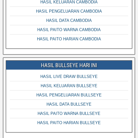
HASIL KELUARAN CAMBODIA
HASIL PENGELUARAN CAMBODIA
HASIL DATA CAMBODIA
HASIL PAITO WARNA CAMBODIA
HASIL PAITO HARIAN CAMBODIA
HASIL BULLSEYE HARI INI
HASIL LIVE DRAW BULLSEYE
HASIL KELUARAN BULLSEYE
HASIL PENGELUARAN BULLSEYE
HASIL DATA BULLSEYE
HASIL PAITO WARNA BULLSEYE
HASIL PAITO HARIAN BULLSEYE