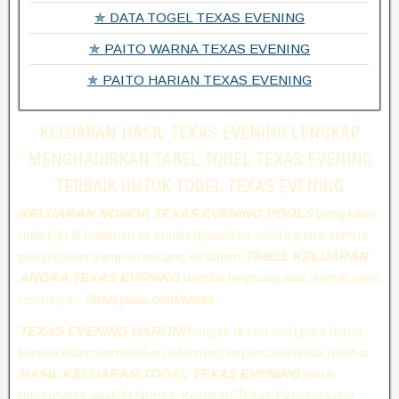
✯ DATA TOGEL TEXAS EVENING
✯ PAITO WARNA TEXAS EVENING
✯ PAITO HARIAN TEXAS EVENING
KELUARAN HASIL TEXAS EVENING LENGKAP
MENGHADIRKAN TABEL TOGEL TEXAS EVENING
TERBAIK UNTUK TOGEL TEXAS EVENING
KELUARAN NOMOR TEXAS EVENING POOLS
yang kami
hadirkan di halaman ini sudah dipastikan valid karena semua
penginputan yang di rancang ke dalam
TABEL KELUARAN
ANGKA TEXAS EVENING
diambil langsung dari alamat situs
resminya
”
lotteryusa.com/texas
“.
TEXAS EVENING HARI INI
banyak di cari oleh para bettor
karena akan memberikan informasi terpercaya untuk melihat
HASIL KELUARAN TOGEL TEXAS EVENING
untuk
mengetahui apakah Nomor Keluaran Texas Evening yang