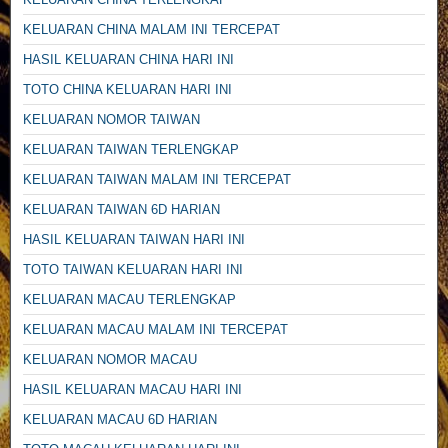
KELUARAN CHINA MALAM INI TERCEPAT
HASIL KELUARAN CHINA HARI INI
TOTO CHINA KELUARAN HARI INI
KELUARAN NOMOR TAIWAN
KELUARAN TAIWAN TERLENGKAP
KELUARAN TAIWAN MALAM INI TERCEPAT
KELUARAN TAIWAN 6D HARIAN
HASIL KELUARAN TAIWAN HARI INI
TOTO TAIWAN KELUARAN HARI INI
KELUARAN MACAU TERLENGKAP
KELUARAN MACAU MALAM INI TERCEPAT
KELUARAN NOMOR MACAU
HASIL KELUARAN MACAU HARI INI
KELUARAN MACAU 6D HARIAN