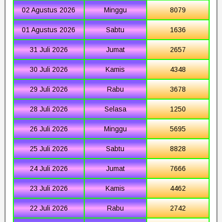
02 Agustus 2026
Minggu
8079
01 Agustus 2026
Sabtu
1636
31 Juli 2026
Jumat
2657
30 Juli 2026
Kamis
4348
29 Juli 2026
Rabu
3678
28 Juli 2026
Selasa
1250
26 Juli 2026
Minggu
5695
25 Juli 2026
Sabtu
8828
24 Juli 2026
Jumat
7666
23 Juli 2026
Kamis
4462
22 Juli 2026
Rabu
2742