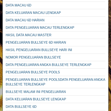
DATA MACAU 6D
DATA KELUARAN MACAU LENGKAP
DATA MACAU 6D HARIAN
DATA PENGELUARAN MACAU TERLENGKAP
HASIL DATA MACAU MASTER
PENGELUARAN BULLSEYE 6D HARIAN
HASIL PENGELUARAN BULLSEYE HARI INI
NOMOR PENGELUARAN BULLSEYE
DATA PENGELUARAN ANGKA BULLSEYE TERLENGKAP
PENGELUARAN BULLSEYE POOLS
PENGELUARAN BULLSEYE POOLSDATA PENGELUARAN ANGKA
BULLSEYE TERLENGKAP
BULLSEYE MALAM INI PENGELUARAN
DATA KELUARAN BULLSEYE LENGKAP
DATA BULLSEYE 6D