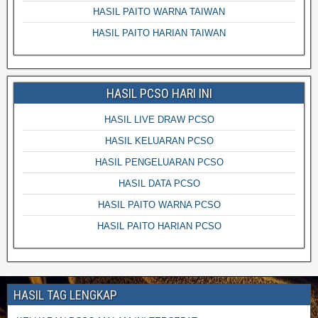
HASIL PAITO WARNA TAIWAN
HASIL PAITO HARIAN TAIWAN
HASIL PCSO HARI INI
HASIL LIVE DRAW PCSO
HASIL KELUARAN PCSO
HASIL PENGELUARAN PCSO
HASIL DATA PCSO
HASIL PAITO WARNA PCSO
HASIL PAITO HARIAN PCSO
HASIL TAG LENGKAP