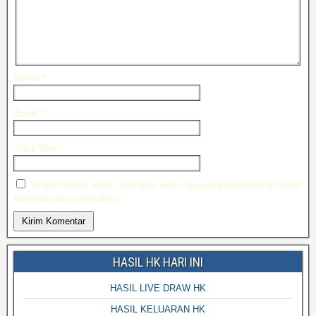
Nama
*
Email
*
Situs Web
Simpan nama, email, dan situs web saya pada peramban ini untuk
komentar saya berikutnya.
HASIL HK HARI INI
HASIL LIVE DRAW HK
HASIL KELUARAN HK