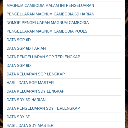
MAGNUM CAMBODIA MALAM INI PENGELUARAN
PENGELUARAN MAGNUM CAMBODIA 6D HARIAN
NOMOR PENGELUARAN MAGNUM CAMBODIA
PENGELUARAN MAGNUM CAMBODIA POOLS
DATA SGP 6D
DATA SGP 6D HARIAN
DATA PENGELUARAN SGP TERLENGKAP
DATA SGP 6D
DATA KELUARAN SGP LENGKAP
HASIL DATA SGP MASTER
DATA KELUARAN SDY LENGKAP
DATA SDY 6D HARIAN
DATA PENGELUARAN SDY TERLENGKAP
DATA SDY 6D
HASIL DATA SDY MASTER