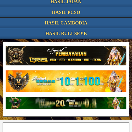
HASIL JAPAN
HASIL PCSO
HASIL CAMBODIA
HASIL BULLSEYE