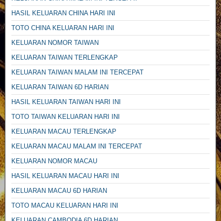
HASIL KELUARAN CHINA HARI INI
TOTO CHINA KELUARAN HARI INI
KELUARAN NOMOR TAIWAN
KELUARAN TAIWAN TERLENGKAP
KELUARAN TAIWAN MALAM INI TERCEPAT
KELUARAN TAIWAN 6D HARIAN
HASIL KELUARAN TAIWAN HARI INI
TOTO TAIWAN KELUARAN HARI INI
KELUARAN MACAU TERLENGKAP
KELUARAN MACAU MALAM INI TERCEPAT
KELUARAN NOMOR MACAU
HASIL KELUARAN MACAU HARI INI
KELUARAN MACAU 6D HARIAN
TOTO MACAU KELUARAN HARI INI
KELUARAN CAMBODIA 6D HARIAN