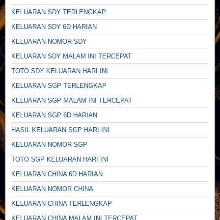
KELUARAN SDY TERLENGKAP
KELUARAN SDY 6D HARIAN
KELUARAN NOMOR SDY
KELUARAN SDY MALAM INI TERCEPAT
TOTO SDY KELUARAN HARI INI
KELUARAN SGP TERLENGKAP
KELUARAN SGP MALAM INI TERCEPAT
KELUARAN SGP 6D HARIAN
HASIL KELUARAN SGP HARI INI
KELUARAN NOMOR SGP
TOTO SGP KELUARAN HARI INI
KELUARAN CHINA 6D HARIAN
KELUARAN NOMOR CHINA
KELUARAN CHINA TERLENGKAP
KELUARAN CHINA MALAM INI TERCEPAT