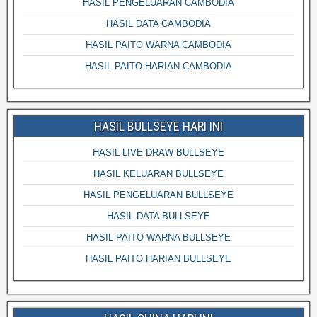
HASIL PENGELUARAN CAMBODIA
HASIL DATA CAMBODIA
HASIL PAITO WARNA CAMBODIA
HASIL PAITO HARIAN CAMBODIA
HASIL BULLSEYE HARI INI
HASIL LIVE DRAW BULLSEYE
HASIL KELUARAN BULLSEYE
HASIL PENGELUARAN BULLSEYE
HASIL DATA BULLSEYE
HASIL PAITO WARNA BULLSEYE
HASIL PAITO HARIAN BULLSEYE