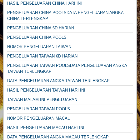
HASIL PENGELUARAN CHINA HARI INI
PENGELUARAN CHINA POOLSDATA PENGELUARAN ANGKA
CHINA TERLENGKAP
PENGELUARAN CHINA 6D HARIAN
PENGELUARAN CHINA POOLS
NOMOR PENGELUARAN TAIWAN
PENGELUARAN TAIWAN 6D HARIAN
PENGELUARAN TAIWAN POOLSDATA PENGELUARAN ANGKA
TAIWAN TERLENGKAP
DATA PENGELUARAN ANGKA TAIWAN TERLENGKAP
HASIL PENGELUARAN TAIWAN HARI INI
TAIWAN MALAM INI PENGELUARAN
PENGELUARAN TAIWAN POOLS
NOMOR PENGELUARAN MACAU
HASIL PENGELUARAN MACAU HARI INI
DATA PENGELUARAN ANGKA MACAU TERLENGKAP