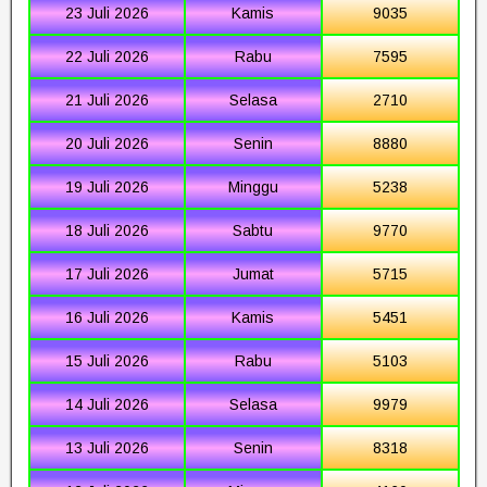
23 Juli 2026
Kamis
9035
22 Juli 2026
Rabu
7595
21 Juli 2026
Selasa
2710
20 Juli 2026
Senin
8880
19 Juli 2026
Minggu
5238
18 Juli 2026
Sabtu
9770
17 Juli 2026
Jumat
5715
16 Juli 2026
Kamis
5451
15 Juli 2026
Rabu
5103
14 Juli 2026
Selasa
9979
13 Juli 2026
Senin
8318