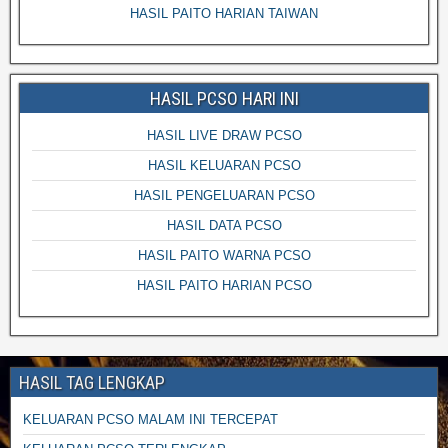
HASIL PAITO HARIAN TAIWAN
HASIL PCSO HARI INI
HASIL LIVE DRAW PCSO
HASIL KELUARAN PCSO
HASIL PENGELUARAN PCSO
HASIL DATA PCSO
HASIL PAITO WARNA PCSO
HASIL PAITO HARIAN PCSO
HASIL TAG LENGKAP
KELUARAN PCSO MALAM INI TERCEPAT