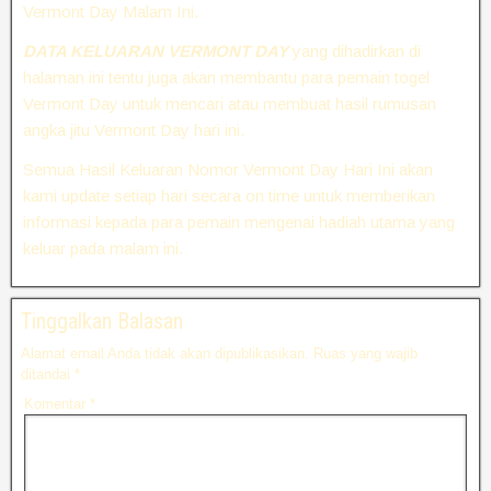
Vermont Day Malam Ini.
DATA KELUARAN VERMONT DAY
yang dihadirkan di
halaman ini tentu juga akan membantu para pemain togel
Vermont Day untuk mencari atau membuat hasil rumusan
angka jitu Vermont Day hari ini.
Semua Hasil Keluaran Nomor Vermont Day Hari Ini akan
kami update setiap hari secara on time untuk memberikan
informasi kepada para pemain mengenai hadiah utama yang
keluar pada malam ini.
Tinggalkan Balasan
Alamat email Anda tidak akan dipublikasikan.
Ruas yang wajib
ditandai
*
Komentar
*