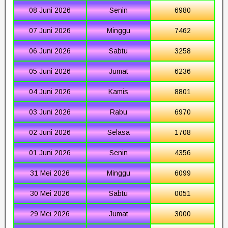
08 Juni 2026
Senin
6980
07 Juni 2026
Minggu
7462
06 Juni 2026
Sabtu
3258
05 Juni 2026
Jumat
6236
04 Juni 2026
Kamis
8801
03 Juni 2026
Rabu
6970
02 Juni 2026
Selasa
1708
01 Juni 2026
Senin
4356
31 Mei 2026
Minggu
6099
30 Mei 2026
Sabtu
0051
29 Mei 2026
Jumat
3000