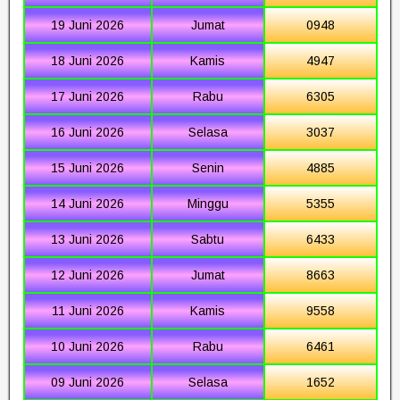
19 Juni 2026
Jumat
0948
18 Juni 2026
Kamis
4947
17 Juni 2026
Rabu
6305
16 Juni 2026
Selasa
3037
15 Juni 2026
Senin
4885
14 Juni 2026
Minggu
5355
13 Juni 2026
Sabtu
6433
12 Juni 2026
Jumat
8663
11 Juni 2026
Kamis
9558
10 Juni 2026
Rabu
6461
09 Juni 2026
Selasa
1652