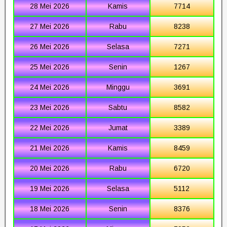
28 Mei 2026
Kamis
7714
27 Mei 2026
Rabu
8238
26 Mei 2026
Selasa
7271
25 Mei 2026
Senin
1267
24 Mei 2026
Minggu
3691
23 Mei 2026
Sabtu
8582
22 Mei 2026
Jumat
3389
21 Mei 2026
Kamis
8459
20 Mei 2026
Rabu
6720
19 Mei 2026
Selasa
5112
18 Mei 2026
Senin
8376